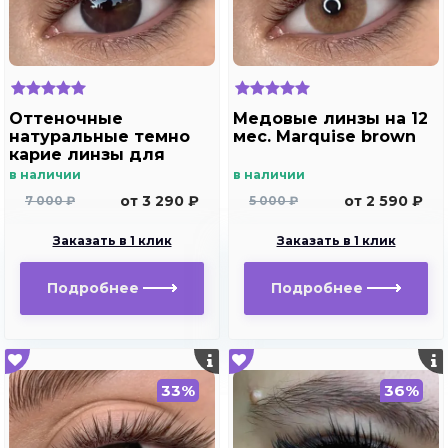
Оттеночные
Медовые линзы на 12
натуральные темно
мес. Marquise brown
карие линзы для
Светлых глаз Marquise
в наличии
в наличии
Solo Dark brown
от 3 290 ₽
от 2 590 ₽
7 000 ₽
5 000 ₽
(темно карие ) /
Плюсовые диоптрии
Заказать в 1 клик
Заказать в 1 клик
для дальнозоркости
и близорукости
Подробнее
Подробнее
33%
36%