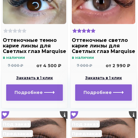
Оттеночные темно
Оттеночные светло
карие линзы для
карие линзы для
Светлых глаз Marquise
Светлых глаз Marquise
Solo brown с
Solo brown без
в наличии
в наличии
отверстием (темно
отверстия ( карие ) /
от 4 500 ₽
от 2 990 ₽
7 000 ₽
7 000 ₽
карие ) /Плюсовые
Плюсовые диоптрии
диоптрии для
для дальнозоркости
Заказать в 1 клик
Заказать в 1 клик
дальнозоркости и
и близорукости
близорукости
Подробнее
Подробнее
Под заказ
Под заказ
Предзаказ
Предзаказ