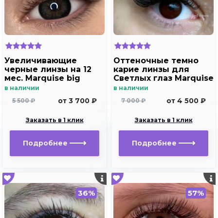
Увеличивающие
Оттеночные темно
черные линзы на 12
карие линзы для
мес. Marquise big
Светлых глаз Marquise
black - gray
Solo Dark brown с
в наличии
в наличии
отверстием (темно
от 3 700 ₽
от 4 500 ₽
5 500 ₽
7 000 ₽
карие ) /Плюсовые
диоптрии для
Заказать в 1 клик
Заказать в 1 клик
дальнозоркости и
близорукости
Подробнее
Подробнее
36%
57%