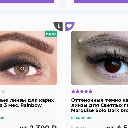
new
ые линзы для карих
Оттеночные темно к
а 3 мес. Rainbow
линзы для Светлых г
Marquise Solo Dark br
отверстием (темно кар
ии
в наличии
Плюсовые диоптрии 
дальнозоркости и
от 2 300 ₽
от 4 
7 000 ₽