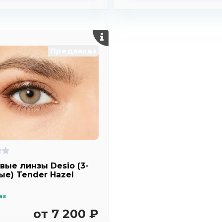
Предзаказ
вые линзы Desio (3-
ые) Tender Hazel
аз
от 7 200 ₽