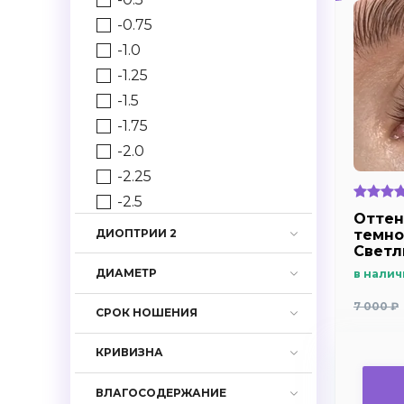
-0.75
-1.0
-1.25
-1.5
-1.75
-2.0
-2.25
-2.5
Оттен
-2.75
темно
ДИОПТРИИ 2
Светл
-3.0
Dark b
ДИАМЕТР
в налич
-3.25
Плюсо
дальн
-3.5
7 000 ₽
СРОК НОШЕНИЯ
близо
-3.75
-4.0
КРИВИЗНА
-4.25
ВЛАГОСОДЕРЖАНИЕ
-4.5