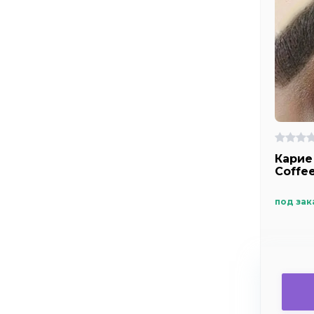
Карие
Сoffe
под зак