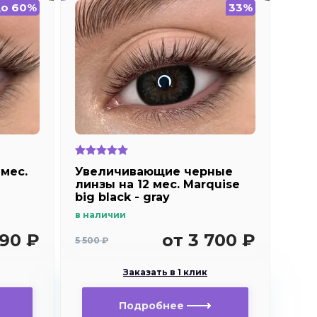
о 60%
33%
мес.
Увеличивающие черные
линзы на 12 мес. Marquise
big black - gray
в наличии
590 ₽
от 3 700 ₽
5 500 ₽
Заказать в 1 клик
Подробнее