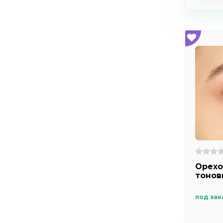
Орехо
тонов
под зак