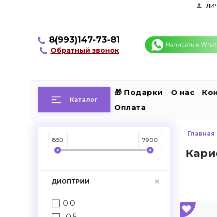
ли
8(993)147-73-81
Обратный звонок
🎁 Подарки
О нас
Ко
Каталог
Оплата
Главная
850
7900
Кари
ДИОПТРИИ
0.0
-0.5