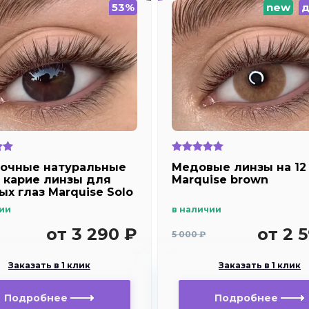
53%
new
д
очные натуральные
Медовые линзы на 12 
 карие линзы для
Marquise brown
ых глаз Marquise Solo
rown (темно карие ) /
ии
в наличии
вые диоптрии для
озоркости и
от 3 290 ₽
от 2 
5 000 ₽
рукости
Заказать в 1 клик
Заказать в 1 клик
Подробнее
Подробнее