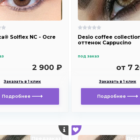
ca® Solflex NC - Ocre
Desio coffee collection
оттенок Cappucino
аз
под заказ
2 900 ₽
от 7 
Заказать в 1 клик
Заказать в 1 клик
Подробнее
Подробнее
Предзаказ
Пред