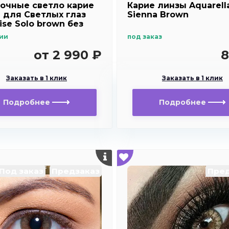
очные светло карие
Карие линзы Aquarell
 для Светлых глаз
Sienna Brown
ise Solo brown без
тия ( карие ) /
ии
под заказ
вые диоптрии для
озоркости и
от 2 990 ₽
8
рукости
Заказать в 1 клик
Заказать в 1 клик
Подробнее
Подробнее
Под заказ
Предзаказ
Пред