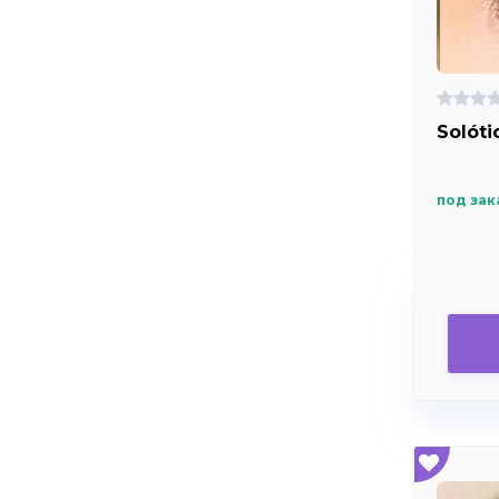
Solóti
под зак