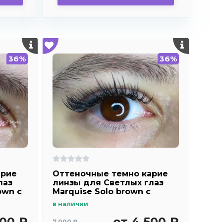
36%
36%
арие
Оттеночные темно карие
лаз
линзы для Светлых глаз
own с
Marquise Solo brown с
ие ) /
отверстием (темно карие ) /
в наличии
для
Плюсовые диоптрии для
дальнозоркости и
500 ₽
от 4 500 ₽
7 000 ₽