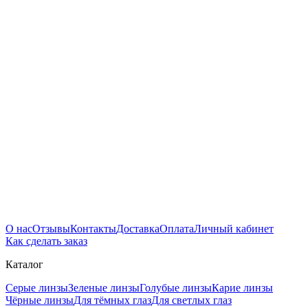
О нас
Отзывы
Контакты
Доставка
Оплата
Личный кабинет
Как сделать заказ
Каталог
Серые линзы
Зеленые линзы
Голубые линзы
Карие линзы
Чёрные линзы
Для тёмных глаз
Для светлых глаз