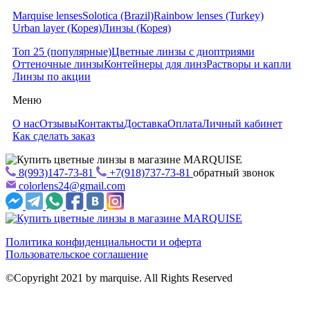
Marquise lenses
Solotica (Brazil)
Rainbow lenses (Turkey)
Urban layer (Корея)
Линзы (Корея)
Топ 25 (популярные)
Цветные линзы с диоптриями
Оттеночные линзы
Контейнеры для линз
Растворы и капли
Линзы по акции
Меню
О нас
Отзывы
Контакты
Доставка
Оплата
Личный кабинет
Как сделать заказ
8(993)147-73-81
+7(918)737-73-81
обратный звонок
colorlens24@gmail.com
Политика конфиденциальности и оферта
Пользовательское соглашение
©Copyright 2021 by marquise. All Rights Reserved