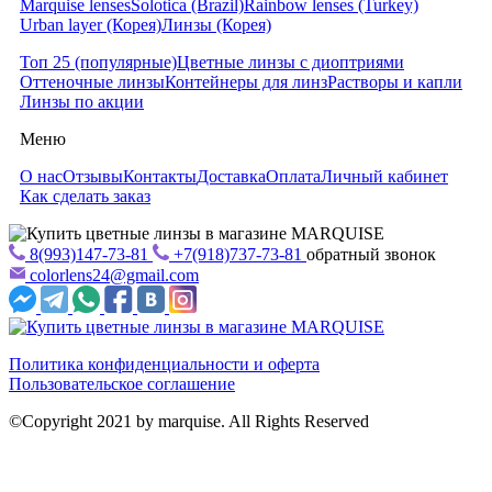
Marquise lenses
Solotica (Brazil)
Rainbow lenses (Turkey)
Urban layer (Корея)
Линзы (Корея)
Топ 25 (популярные)
Цветные линзы с диоптриями
Оттеночные линзы
Контейнеры для линз
Растворы и капли
Линзы по акции
Меню
О нас
Отзывы
Контакты
Доставка
Оплата
Личный кабинет
Как сделать заказ
8(993)147-73-81
+7(918)737-73-81
обратный звонок
colorlens24@gmail.com
Политика конфиденциальности и оферта
Пользовательское соглашение
©Copyright 2021 by marquise. All Rights Reserved