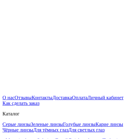
О нас
Отзывы
Контакты
Доставка
Оплата
Личный кабинет
Как сделать заказ
Каталог
Серые линзы
Зеленые линзы
Голубые линзы
Карие линзы
Чёрные линзы
Для тёмных глаз
Для светлых глаз