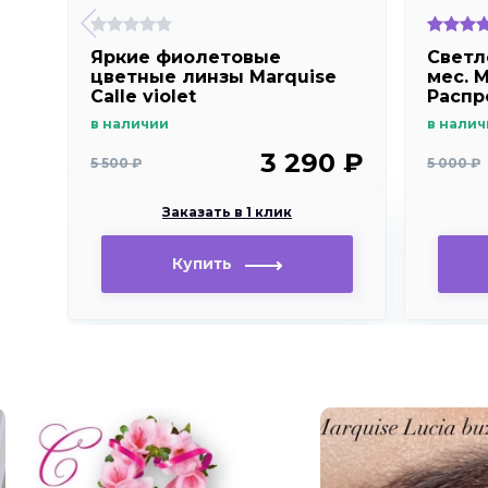
Яркие фиолетовые
Светл
цветные линзы Marquise
мес. M
Calle violet
Распр
в наличии
в налич
3 290 ₽
5 500 ₽
5 000 ₽
Заказать в 1 клик
Купить