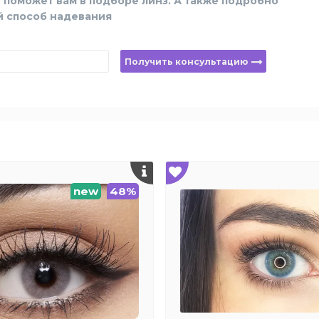
 поможет вам в подборе линз. А также подробно
й способ надевания
Получить консультацию
new
48%