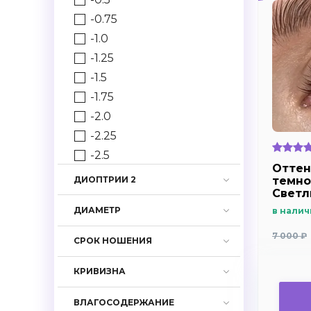
-0.75
-1.0
-1.25
-1.5
-1.75
-2.0
-2.25
-2.5
Оттен
-2.75
темно
ДИОПТРИИ 2
Светл
-3.0
Dark b
ДИАМЕТР
в налич
-3.25
Плюсо
дальн
-3.5
7 000 ₽
СРОК НОШЕНИЯ
близо
-3.75
-4.0
КРИВИЗНА
-4.25
ВЛАГОСОДЕРЖАНИЕ
-4.5