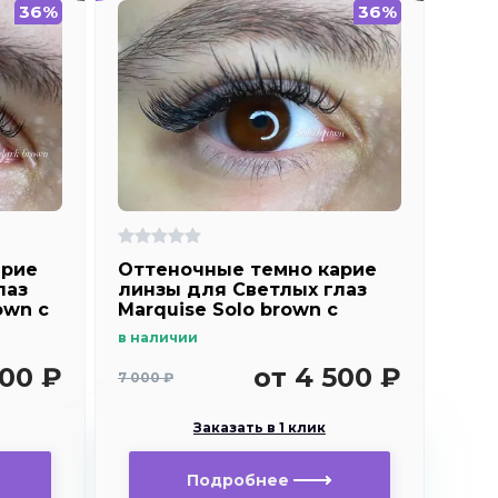
36%
36%
арие
Оттеночные темно карие
лаз
линзы для Светлых глаз
own с
Marquise Solo brown с
ие ) /
отверстием (темно карие ) /
в наличии
для
Плюсовые диоптрии для
дальнозоркости и
500 ₽
от 4 500 ₽
7 000 ₽
близорукости
Заказать в 1 клик
Подробнее