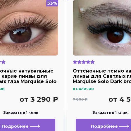
53%
очные натуральные
Оттеночные темно к
 карие линзы для
линзы для Светлых г
ых глаз Marquise Solo
Marquise Solo Dark br
rown (темно карие ) /
отверстием (темно кар
ии
в наличии
вые диоптрии для
Плюсовые диоптрии 
озоркости и
дальнозоркости и
от 3 290 ₽
от 4 
7 000 ₽
рукости
близорукости
Заказать в 1 клик
Заказать в 1 клик
Подробнее
Подробнее