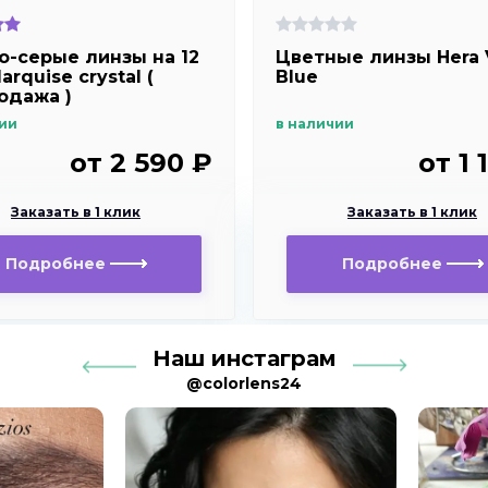
о-серые линзы на 12
Цветные линзы Hera
arquise crystal (
Blue
одажа )
ии
в наличии
от 2 590 ₽
от 1 
Заказать в 1 клик
Заказать в 1 клик
Подробнее
Подробнее
Наш инстаграм
@colorlens24