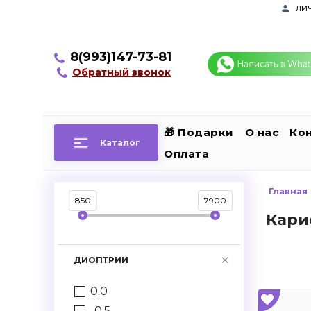
ли
8(993)147-73-81
Обратный звонок
🎁 Подарки
О нас
Ко
Каталог
Оплата
Главная
850
7900
Кари
ДИОПТРИИ
0.0
-0.5