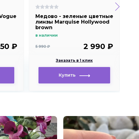
 Vogue
Медово - зеленые цветные
Цв
линзы Marquise Hollywood
bl
brown
ок
в наличии
под
150 ₽
2 990 ₽
5 990 ₽
Заказать в 1 клик
Зака
Купить