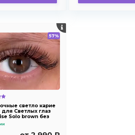
57%
очные светло карие
 для Светлых глаз
ise Solo brown без
тия ( карие ) /
ии
вые диоптрии для
озоркости и
от 2 990 ₽