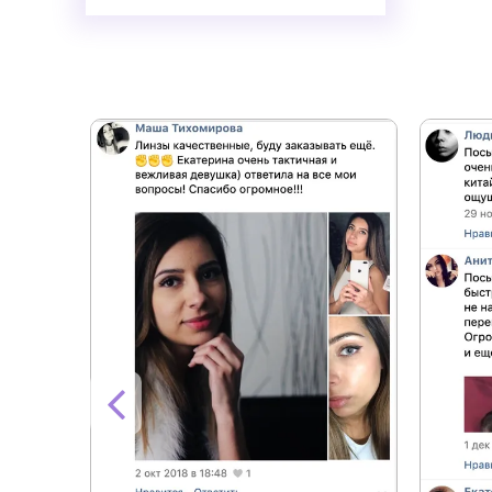
+8.0
+8.5
+9.0
+9.5
+10.0