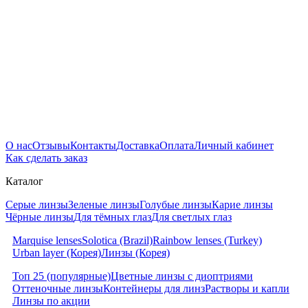
О нас
Отзывы
Контакты
Доставка
Оплата
Личный кабинет
Как сделать заказ
Каталог
Серые линзы
Зеленые линзы
Голубые линзы
Карие линзы
Чёрные линзы
Для тёмных глаз
Для светлых глаз
Marquise lenses
Solotica (Brazil)
Rainbow lenses (Turkey)
Urban layer (Корея)
Линзы (Корея)
Топ 25 (популярные)
Цветные линзы с диоптриями
Оттеночные линзы
Контейнеры для линз
Растворы и капли
Линзы по акции