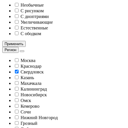
Необычные
С рисунком
С диоптриями
Увеличивающие
Естественные
С ободком
Применить
Регион
Москва
Краснодар
Свердловск
Казань
Махачкала
Калининград
Новосибирск
Омск
Кемерово
Сочи
Нижний Новгород
Грозный