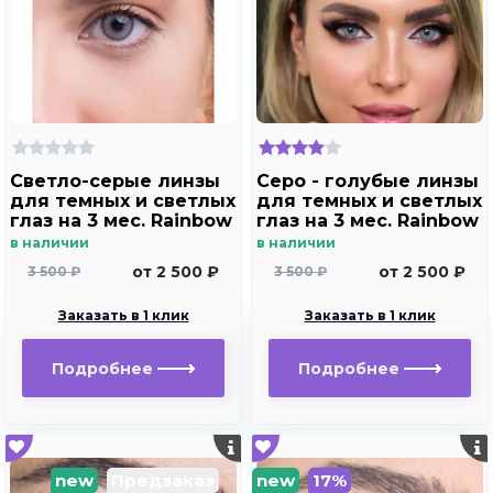
Светло-серые линзы
Серо - голубые линзы
для темных и светлых
для темных и светлых
глаз на 3 мес. Rainbow
глаз на 3 мес. Rainbow
Marine Ring gray с
Marine Ring Blue с
в наличии
в наличии
окантовкой
окантовкой
от 2 500 ₽
от 2 500 ₽
3 500 ₽
3 500 ₽
Заказать в 1 клик
Заказать в 1 клик
Подробнее
Подробнее
new
Предзаказ
new
17%