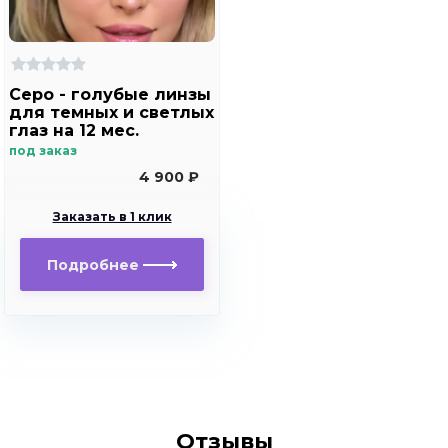
Серо - голубые линзы
для темных и светлых
глаз на 12 мес.
Rainbow Marine Ring
под заказ
Blue с окантовкой
4 900 ₽
Заказать в 1 клик
Подробнее
Отзывы