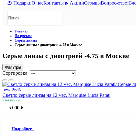
🎁 Подарки
О нас
Контакты
🔥 Акции
Отзывы
Вопрос-ответ
Бл
Главная
По цветам
Серые линзы
Серые линзы с диоптрией -4.75 в Москве
Серые линзы с диоптрией -4.75 в Москве
Фильтры
Сортировка:
new
26%
Светло-серые линзы на 12 мес. Marquise Lucia Parati
в наличии
5 000 ₽
Подробнее