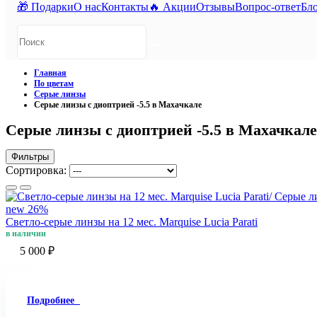
🎁 Подарки
О нас
Контакты
🔥 Акции
Отзывы
Вопрос-ответ
Бл
Главная
По цветам
Серые линзы
Серые линзы с диоптрией -5.5 в Махачкале
Серые линзы с диоптрией -5.5 в Махачкале
Фильтры
Сортировка:
new
26%
Светло-серые линзы на 12 мес. Marquise Lucia Parati
в наличии
5 000 ₽
Подробнее