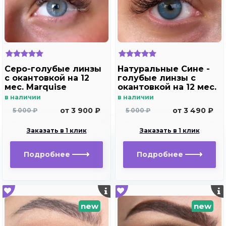
Серо-голубые линзы
Натуральные Сине -
c окантовкой на 12
голубые линзы c
мес. Marquise
окантовкой на 12 мес.
elegance blue
Marquise essvase Blue
в наличии
в наличии
от 3 900 ₽
от 3 490 ₽
5 000 ₽
5 000 ₽
Заказать в 1 клик
Заказать в 1 клик
Подробнее
Подробнее
new
new