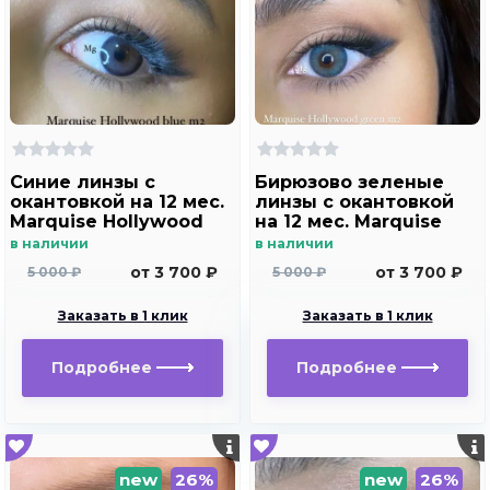
Синие линзы c
Бирюзово зеленые
окантовкой на 12 мес.
линзы c окантовкой
Marquise Hollywood
на 12 мес. Marquise
blue m2
Hollywood green m2
в наличии
в наличии
от 3 700 ₽
от 3 700 ₽
5 000 ₽
5 000 ₽
Заказать в 1 клик
Заказать в 1 клик
Подробнее
Подробнее
new
26%
new
26%