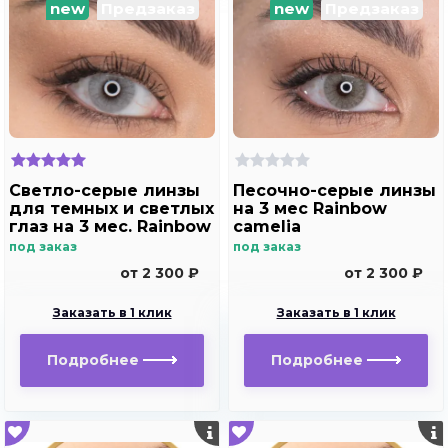
new
Предзаказ
new
Предзаказ
Светло-серые линзы
Песочно-серые линзы
для темных и светлых
на 3 мес Rainbow
глаз на 3 мес. Rainbow
camelia
ice
под заказ
под заказ
от 2 300 ₽
от 2 300 ₽
Заказать в 1 клик
Заказать в 1 клик
Подробнее
Подробнее