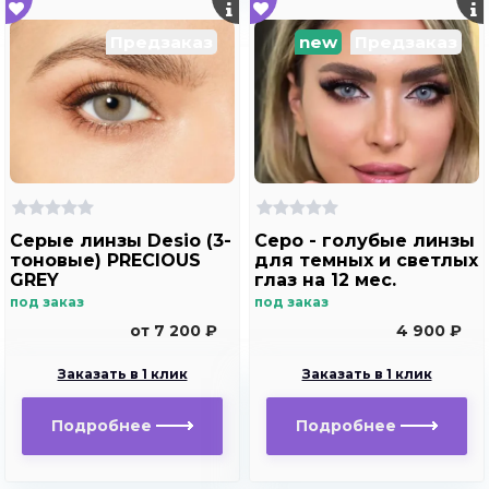
Предзаказ
new
Предзаказ
Серые линзы Desio (3-
Серо - голубые линзы
тоновые) PRECIOUS
для темных и светлых
GREY
глаз на 12 мес.
Rainbow Marine Ring
под заказ
под заказ
Blue с окантовкой
от 7 200 ₽
4 900 ₽
Заказать в 1 клик
Заказать в 1 клик
Подробнее
Подробнее