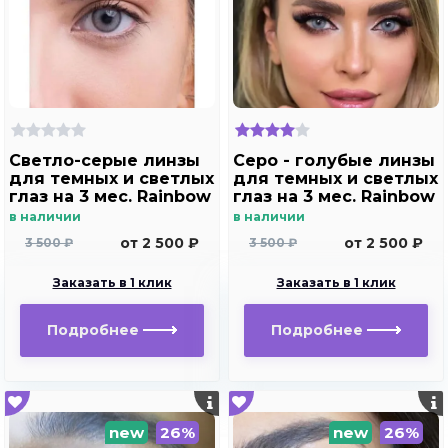
Светло-серые линзы
Серо - голубые линзы
для темных и светлых
для темных и светлых
глаз на 3 мес. Rainbow
глаз на 3 мес. Rainbow
Marine Ring gray с
Marine Ring Blue с
в наличии
в наличии
окантовкой
окантовкой
от 2 500 ₽
от 2 500 ₽
3 500 ₽
3 500 ₽
Заказать в 1 клик
Заказать в 1 клик
Подробнее
Подробнее
new
26%
new
26%