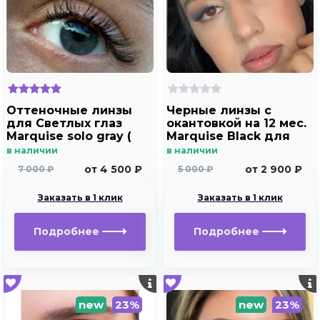
Оттеночные линзы
Черные линзы c
для Светлых глаз
окантовкой на 12 мес.
Marquise solo gray (
Marquise Black для
без отверстия)
темных и светлых
в наличии
в наличии
глаз
от 4 500 ₽
от 2 900 ₽
7 000 ₽
5 000 ₽
Заказать в 1 клик
Заказать в 1 клик
Подробнее
Подробнее
new
23%
new
23%