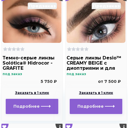
Предзаказ
Предзаказ
Темно-серые линзы
Серые линзы Desio™
Solótica® Hidrocor -
CREAMY BEIGE с
GRAFITE
диоптриями и для
хорошего зрения
под заказ
под заказ
5 750 ₽
от 7 500 ₽
Заказать в 1 клик
Заказать в 1 клик
Подробнее
Подробнее