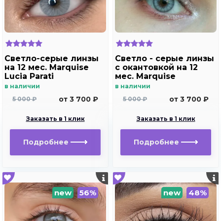
Светло-серые линзы
Светло - cерые линзы
на 12 мес. Marquise
c окантовкой на 12
Lucia Parati
мес. Marquise
elegance light gray
в наличии
в наличии
от 3 700 ₽
от 3 700 ₽
5 000 ₽
5 000 ₽
Заказать в 1 клик
Заказать в 1 клик
Подробнее
Подробнее
new
56%
new
48%