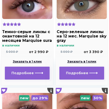
Темно-серые линзы с
Серо-зеленые линзы
окантовкой на 12
на 12 мес. Marquise sky
месяцев Marquise sura
gray
grafite/Линзы в стиле
в наличии
в наличии
Acuvue define
от 2 990 ₽
от 3 390 ₽
5 000 ₽
5 000 ₽
Заказать в 1 клик
Заказать в 1 клик
Подробнее
Подробнее
new
до 29%
new
30%