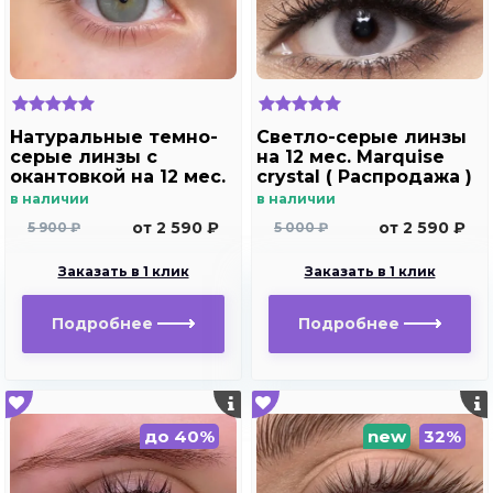
Натуральные темно-
Светло-серые линзы
серые линзы c
на 12 мес. Marquise
окантовкой на 12 мес.
crystal ( Распродажа )
Marquise essvase gray
в наличии
в наличии
от 2 590 ₽
от 2 590 ₽
5 900 ₽
5 000 ₽
Заказать в 1 клик
Заказать в 1 клик
Подробнее
Подробнее
до 40%
new
32%