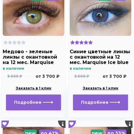
Медово - зеленые
Синие цветные линзы
линзы c окантовкой
c окантовкой на 12
на 12 мес. Marquise
мес. Marquise Ice blue
Hollywood brown m2
в наличии
в наличии
от 3 700 ₽
от 3 700 ₽
5 000 ₽
5 000 ₽
Заказать в 1 клик
Заказать в 1 клик
Подробнее
Подробнее
new
до 41%
new
до 33%