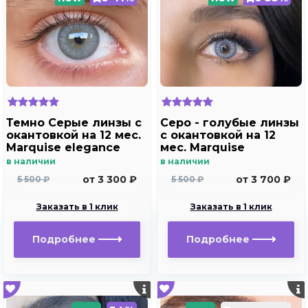
Темно Серые линзы c
Серо - голубые линзы
окантовкой на 12 мес.
c окантовкой на 12
Marquise elegance
мес. Marquise
dark gray/Цветные
elegance Aquarella /
в наличии
в наличии
темно серые линзы
Цветные серо -
от 3 300 ₽
от 3 700 ₽
5 500 ₽
5 500 ₽
для темных и светлых
голубые линзы для
глаз
темных и светлых
Заказать в 1 клик
Заказать в 1 клик
глаз
Подробнее
Подробнее