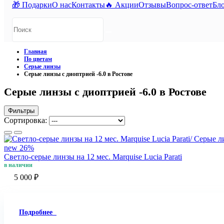
🎁 Подарки
О нас
Контакты
🔥 Акции
Отзывы
Вопрос-ответ
Бл
Главная
По цветам
Серые линзы
Серые линзы с диоптрией -6.0 в Ростове
Серые линзы с диоптрией -6.0 в Ростове
Фильтры
Сортировка:
new
26%
Светло-серые линзы на 12 мес. Marquise Lucia Parati
в наличии
5 000 ₽
Подробнее