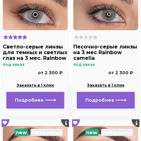
Светло-серые линзы
Песочно-серые линзы
для темных и светлых
на 3 мес Rainbow
глаз на 3 мес. Rainbow
camelia
ice
под заказ
под заказ
от 2 300 ₽
от 2 300 ₽
Заказать в 1 клик
Заказать в 1 клик
Подробнее
Подробнее
new
Предзаказ
new
Предзаказ