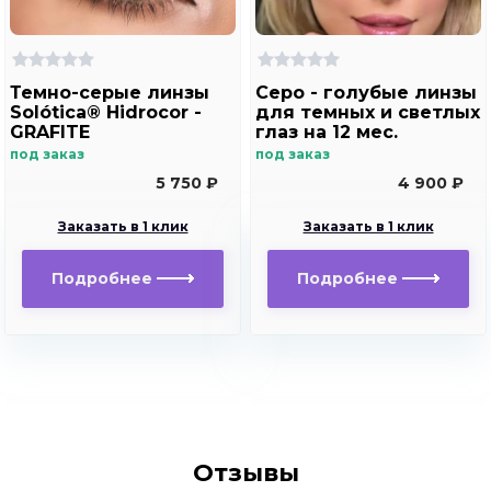
Темно-серые линзы
Серо - голубые линзы
Solótica® Hidrocor -
для темных и светлых
GRAFITE
глаз на 12 мес.
Rainbow Marine Ring
под заказ
под заказ
Blue с окантовкой
5 750 ₽
4 900 ₽
Заказать в 1 клик
Заказать в 1 клик
Подробнее
Подробнее
Отзывы