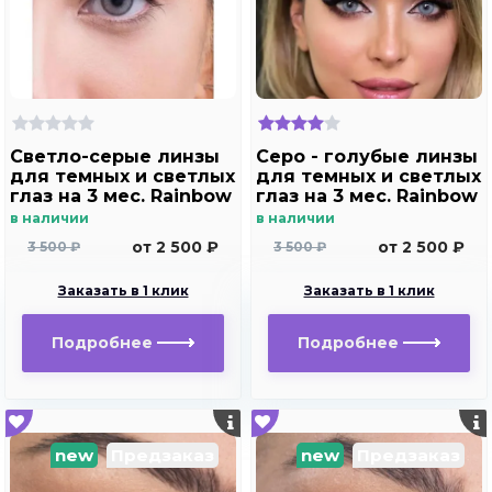
Светло-серые линзы
Серо - голубые линзы
для темных и светлых
для темных и светлых
глаз на 3 мес. Rainbow
глаз на 3 мес. Rainbow
Marine Ring gray с
Marine Ring Blue с
в наличии
в наличии
окантовкой
окантовкой
от 2 500 ₽
от 2 500 ₽
3 500 ₽
3 500 ₽
Заказать в 1 клик
Заказать в 1 клик
Подробнее
Подробнее
new
Предзаказ
new
Предзаказ