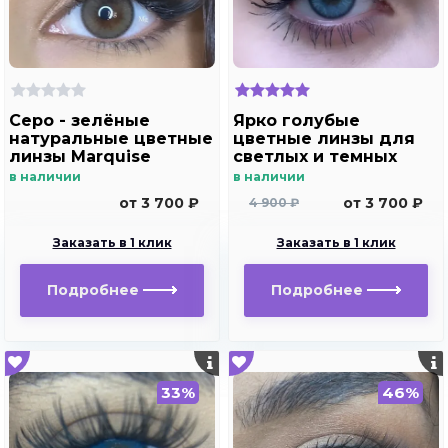
Серо - зелёные
Ярко голубые
натуральные цветные
цветные линзы для
линзы Marquise
светлых и темных
platinum gray
глаз
в наличии
в наличии
от 3 700 ₽
от 3 700 ₽
4 900 ₽
Заказать в 1 клик
Заказать в 1 клик
Подробнее
Подробнее
33%
46%