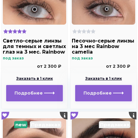
Светло-серые линзы
Песочно-серые линзы
для темных и светлых
на 3 мес Rainbow
глаз на 3 мес. Rainbow
camelia
ice
под заказ
под заказ
от 2 300 ₽
от 2 300 ₽
Заказать в 1 клик
Заказать в 1 клик
Подробнее
Подробнее
new
Предзаказ
Предзаказ