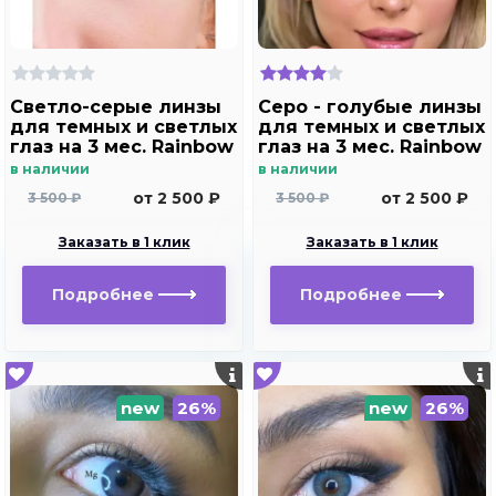
Светло-серые линзы
Серо - голубые линзы
для темных и светлых
для темных и светлых
глаз на 3 мес. Rainbow
глаз на 3 мес. Rainbow
Marine Ring gray с
Marine Ring Blue с
в наличии
в наличии
окантовкой
окантовкой
от 2 500 ₽
от 2 500 ₽
3 500 ₽
3 500 ₽
Заказать в 1 клик
Заказать в 1 клик
Подробнее
Подробнее
new
26%
new
26%