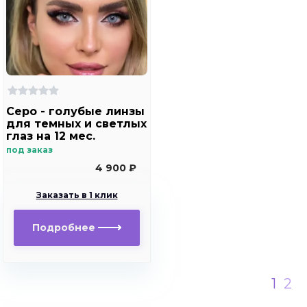
Серо - голубые линзы
для темных и светлых
глаз на 12 мес.
Rainbow Marine Ring
под заказ
Blue с окантовкой
4 900 ₽
Заказать в 1 клик
Подробнее
1
2