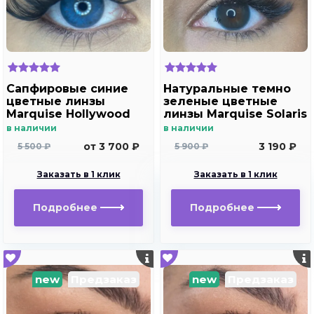
Сапфировые синие
Натуральные темно
цветные линзы
зеленые цветные
Marquise Hollywood
линзы Marquise Solaris
dark blue
green
в наличии
в наличии
от 3 700 ₽
3 190 ₽
5 500 ₽
5 900 ₽
Заказать в 1 клик
Заказать в 1 клик
Подробнее
Подробнее
new
Предзаказ
new
Предзаказ