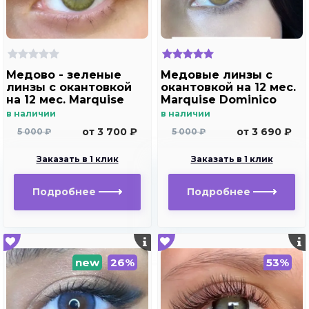
Медово - зеленые
Медовые линзы c
линзы c окантовкой
окантовкой на 12 мес.
на 12 мес. Marquise
Marquise Dominico
Hollywood brown m2
brown /Медовые
в наличии
в наличии
линзы для светлых и
от 3 700 ₽
от 3 690 ₽
5 000 ₽
5 000 ₽
темных глаз с
диоптриями
Заказать в 1 клик
Заказать в 1 клик
Подробнее
Подробнее
new
26%
53%