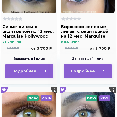
Синие линзы c
Бирюзово зеленые
окантовкой на 12 мес.
линзы c окантовкой
Marquise Hollywood
на 12 мес. Marquise
blue m2
Hollywood green m2
в наличии
в наличии
от 3 700 ₽
от 3 700 ₽
5 000 ₽
5 000 ₽
Заказать в 1 клик
Заказать в 1 клик
Подробнее
Подробнее
new
26%
new
26%