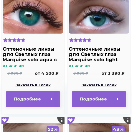
Оттеночные линзы
Оттеночные линзы
для Светлых глаз
для Светлых глаз
Marquise solo aqua с
Marquise solo light
отверстием под
aqua для
в наличии
в наличии
зрачок для
дальнозоркости и
от 4 500 ₽
от 3 390 ₽
7 000 ₽
7 000 ₽
дальнозоркости и
близорукости
близорукости
Заказать в 1 клик
Заказать в 1 клик
Подробнее
Подробнее
52%
43%