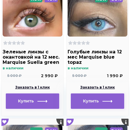
Зеленые линзы c
Голубые линзы на 12
окантовкой на 12 мес.
мес Marquise blue
Marquise Suella green
topaz
для светлых глаз
в наличии
в наличии
2 990 ₽
1 990 ₽
5 000 ₽
5 000 ₽
Заказать в 1 клик
Заказать в 1 клик
Купить
Купить