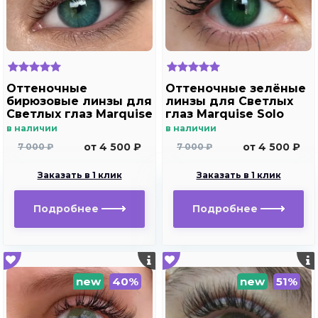
Оттеночные
Оттеночные зелёные
бирюзовые линзы для
линзы для Светлых
Светлых глаз Marquise
глаз Marquise Solo
solo aqua для
green( зеленые ) /
в наличии
в наличии
дальнозоркости и
Плюсовые диоптрии
от 4 500 ₽
от 4 500 ₽
7 000 ₽
7 000 ₽
близорукости
Заказать в 1 клик
Заказать в 1 клик
Подробнее
Подробнее
new
40%
new
51%