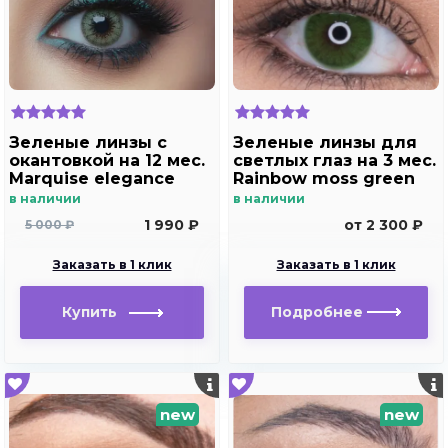
Зеленые линзы c
Зеленые линзы для
окантовкой на 12 мес.
светлых глаз на 3 мес.
Marquise elegance
Rainbow moss green
green m2
в наличии
в наличии
1 990 ₽
от 2 300 ₽
5 000 ₽
Заказать в 1 клик
Заказать в 1 клик
Купить
Подробнее
new
new