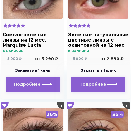
Светло-зеленые
Зеленые натуральные
линзы на 12 мес.
цветные линзы c
Marquise Lucia
окантовкой на 12 мес.
Copacabana
Marquise essvase
в наличии
в наличии
green
от 3 290 ₽
от 2 890 ₽
5 000 ₽
5 000 ₽
Заказать в 1 клик
Заказать в 1 клик
Подробнее
Подробнее
36%
36%