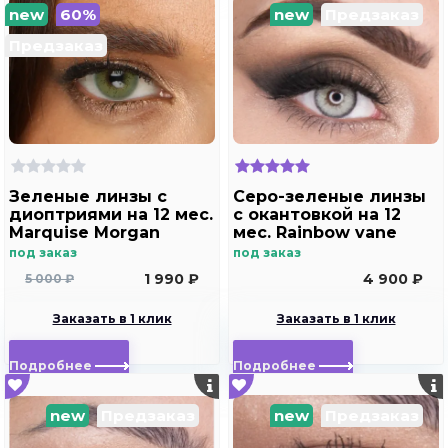
new
60%
new
Предзаказ
Предзаказ
Зеленые линзы с
Серо-зеленые линзы
диоптриями на 12 мес.
с окантовкой на 12
Marquise Morgan
мес. Rainbow vane
green
под заказ
под заказ
1 990 ₽
4 900 ₽
5 000 ₽
Заказать в 1 клик
Заказать в 1 клик
Подробнее
Подробнее
new
Предзаказ
new
Предзаказ