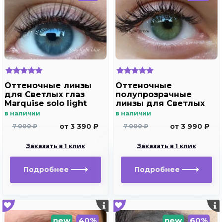
Оттеночные линзы
Оттеночные
для Светлых глаз
полупрозрачные
Marquise solo light
линзы для Светлых
blue для
глаз Marquise solo
в наличии
в наличии
дальнозоркости и
light green для
от 3 390 ₽
от 3 990 ₽
7 000 ₽
7 000 ₽
близорукости
дальнозоркости и
близорукости
Заказать в 1 клик
Заказать в 1 клик
Подробнее
Подробнее
new
40%
new
60%