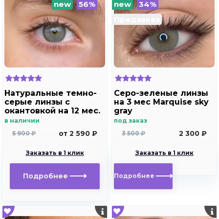
new
56%
new
34%
Предзаказ
Натуральные темно-
Серо-зеленые линзы
серые линзы c
на 3 мес Marquise sky
окантовкой на 12 мес.
gray
Marquise essvase gray
в наличии
под заказ
от 2 590 ₽
2 300 ₽
5 900 ₽
3 500 ₽
Заказать в 1 клик
Заказать в 1 клик
Подробнее
Подробнее