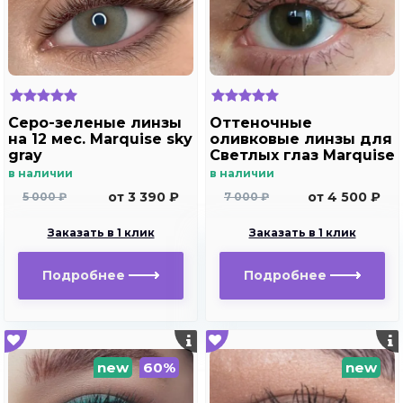
Серо-зеленые линзы
Оттеночные
на 12 мес. Marquise sky
оливковые линзы для
gray
Светлых глаз Marquise
Solo Olive
в наличии
в наличии
от 3 390 ₽
от 4 500 ₽
5 000 ₽
7 000 ₽
Заказать в 1 клик
Заказать в 1 клик
Подробнее
Подробнее
new
60%
new