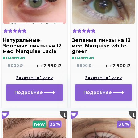
Натуральные
Зеленые линзы на 12
Зеленые линзы на 12
мес. Marquise white
мес. Marquise Lucia
green
Buzios
в наличии
в наличии
от 2 990 ₽
от 2 900 ₽
5 000 ₽
5 900 ₽
Заказать в 1 клик
Заказать в 1 клик
Подробнее
Подробнее
new
32%
36%