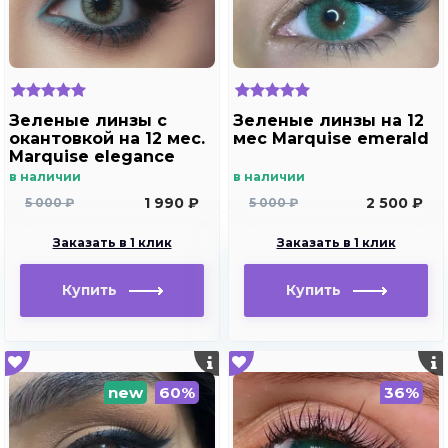
Зеленые линзы c
Зеленые линзы на 12
окантовкой на 12 мес.
мес Marquise emerald
Marquise elegance
green m2
в наличии
в наличии
1 990 ₽
2 500 ₽
5 000 ₽
5 000 ₽
Заказать в 1 клик
Заказать в 1 клик
Купить
Купить
new
60%
36%