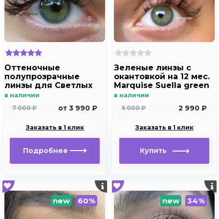
Оттеночные
Зеленые линзы c
полупрозрачные
окантовкой на 12 мес.
линзы для Светлых
Marquise Suella green
глаз Marquise solo
для светлых глаз
в наличии
в наличии
light green для
от 3 990 ₽
2 990 ₽
7 000 ₽
5 000 ₽
дальнозоркости и
близорукости
Заказать в 1 клик
Заказать в 1 клик
Подробнее
Купить
new
60%
new
34%