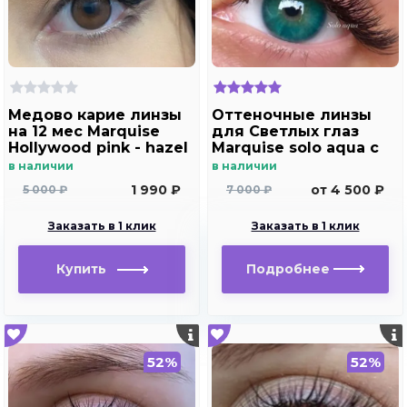
Медово карие линзы
Оттеночные линзы
на 12 мес Marquise
для Светлых глаз
Hollywood pink - hazel
Marquise solo aqua с
отверстием под
в наличии
в наличии
зрачок для
1 990 ₽
от 4 500 ₽
5 000 ₽
7 000 ₽
дальнозоркости и
близорукости
Заказать в 1 клик
Заказать в 1 клик
Купить
Подробнее
52%
52%