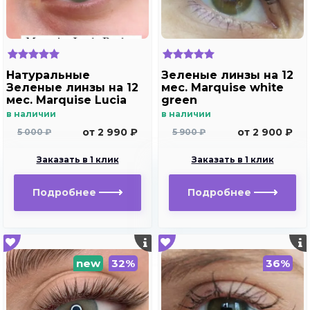
Натуральные
Зеленые линзы на 12
Зеленые линзы на 12
мес. Marquise white
мес. Marquise Lucia
green
Buzios
в наличии
в наличии
от 2 990 ₽
от 2 900 ₽
5 000 ₽
5 900 ₽
Заказать в 1 клик
Заказать в 1 клик
Подробнее
Подробнее
new
32%
36%