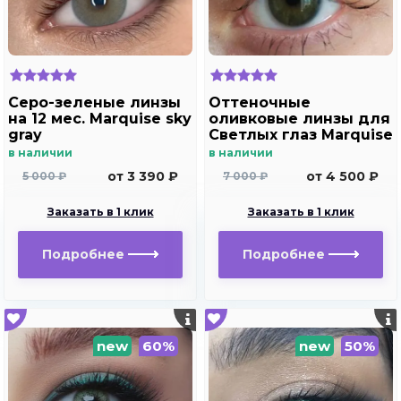
Серо-зеленые линзы
Оттеночные
на 12 мес. Marquise sky
оливковые линзы для
gray
Светлых глаз Marquise
Solo Olive
в наличии
в наличии
от 3 390 ₽
от 4 500 ₽
5 000 ₽
7 000 ₽
Заказать в 1 клик
Заказать в 1 клик
Подробнее
Подробнее
new
60%
new
50%