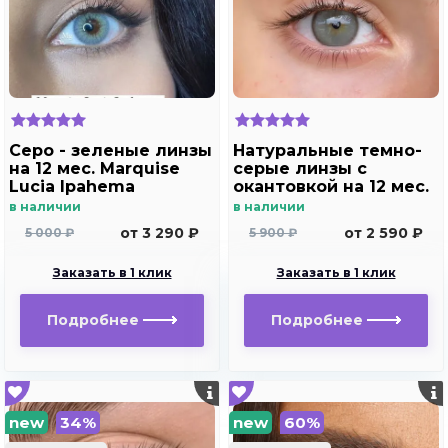
Серо - зеленые линзы
Натуральные темно-
на 12 мес. Marquise
серые линзы c
Lucia Ipahema
окантовкой на 12 мес.
Marquise essvase gray
в наличии
в наличии
от 3 290 ₽
от 2 590 ₽
5 000 ₽
5 900 ₽
Заказать в 1 клик
Заказать в 1 клик
Подробнее
Подробнее
new
34%
new
60%