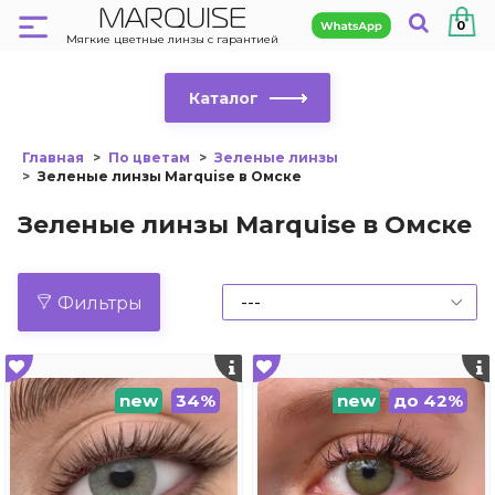
MARQUISE
0
Мягкие цветные линзы с гарантией
Каталог
Главная
По цветам
Зеленые линзы
Зеленые линзы Marquise в Омске
Зеленые линзы Marquise в Омске
Фильтры
new
34%
new
до 42%