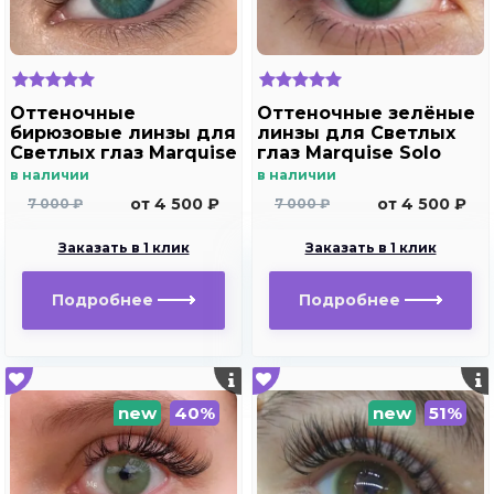
Оттеночные
Оттеночные зелёные
бирюзовые линзы для
линзы для Светлых
Светлых глаз Marquise
глаз Marquise Solo
solo aqua для
green( зеленые ) /
в наличии
в наличии
дальнозоркости и
Плюсовые диоптрии
от 4 500 ₽
от 4 500 ₽
7 000 ₽
7 000 ₽
близорукости
Заказать в 1 клик
Заказать в 1 клик
Подробнее
Подробнее
new
40%
new
51%