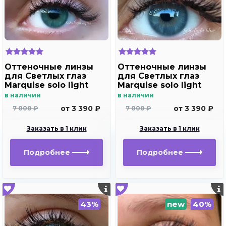
Оттеночные линзы
Оттеночные линзы
для Светлых глаз
для Светлых глаз
Marquise solo light
Marquise solo light
aqua для
blue для
в наличии
в наличии
дальнозоркости и
дальнозоркости и
от 3 390 ₽
от 3 390 ₽
7 000 ₽
7 000 ₽
близорукости
близорукости
Заказать в 1 клик
Заказать в 1 клик
Подробнее
Подробнее
43%
new
40%