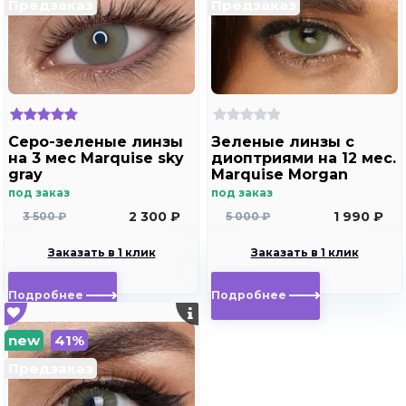
Предзаказ
Предзаказ
Серо-зеленые линзы
Зеленые линзы с
на 3 мес Marquise sky
диоптриями на 12 мес.
gray
Marquise Morgan
green
под заказ
под заказ
2 300 ₽
1 990 ₽
3 500 ₽
5 000 ₽
Заказать в 1 клик
Заказать в 1 клик
Подробнее
Подробнее
new
41%
Предзаказ