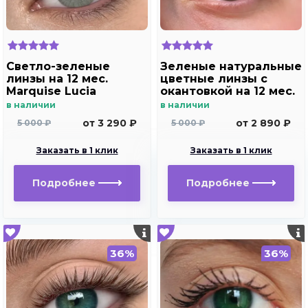
Светло-зеленые
Зеленые натуральные
линзы на 12 мес.
цветные линзы c
Marquise Lucia
окантовкой на 12 мес.
Copacabana
Marquise essvase
в наличии
в наличии
green
от 3 290 ₽
от 2 890 ₽
5 000 ₽
5 000 ₽
Заказать в 1 клик
Заказать в 1 клик
Подробнее
Подробнее
36%
36%