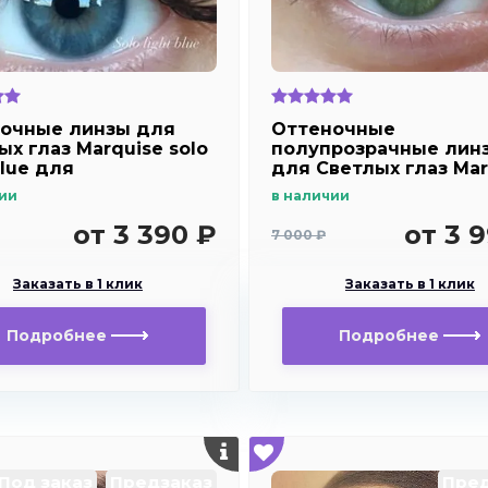
очные линзы для
Оттеночные
ых глаз Marquise solo
полупрозрачные лин
blue для
для Светлых глаз Mar
озоркости и
solo light green для
ии
в наличии
рукости
дальнозоркости и
близорукости
от 3 390 ₽
от 3 
7 000 ₽
Заказать в 1 клик
Заказать в 1 клик
Подробнее
Подробнее
Под заказ
Предзаказ
Пред