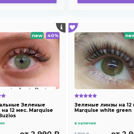
new
40%
ne
альные Зеленые
Зеленые линзы на 12 
на 12 мес. Marquise
Marquise white green
Buzios
ии
в наличии
от 2 990 ₽
от 2 
5 900 ₽