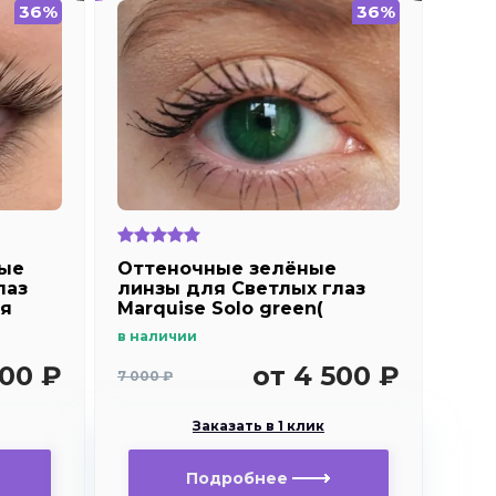
36%
36%
ые
Оттеночные зелёные
лаз
линзы для Светлых глаз
ля
Marquise Solo green(
зеленые ) /Плюсовые
в наличии
диоптрии
500 ₽
от 4 500 ₽
7 000 ₽
Заказать в 1 клик
Подробнее