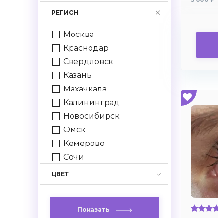
-7,75
РЕГИОН
-8.0
-8.5
Москва
-9.0
Краснодар
-9.5
Свердловск
-10.0
Казань
+1.0
Махачкала
+1.5
Калининград
+2.0
Новосибирск
+2.5
Омск
+3.0
Кемерово
+3.5
Сочи
+4.0
Нижний Новгород
ЦВЕТ
+4.5
Грозный
+5.0
Спб
+5.5
Показать
Ростов