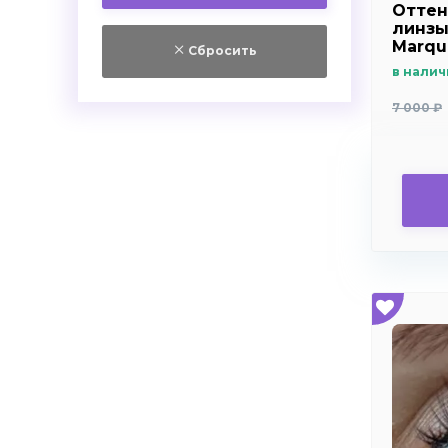
+6.0
Оттен
Самара
линзы
+6.5
Красноярск
Marqui
Сбросить
+7.0
Челябинск
в налич
+7.5
7 000 ₽
+8.0
+8.5
+9.0
+9.5
+10.0