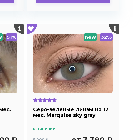
w
51%
new
32%
мес.
Серо-зеленые линзы на 12
мес. Marquise sky gray
в наличии
900 ₽
от 3 390 ₽
5 000 ₽