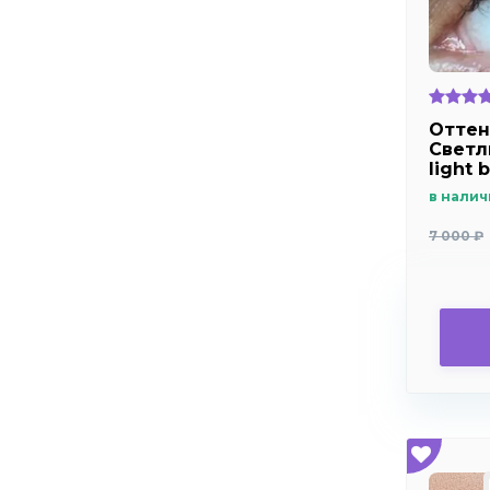
Оттен
Светл
light 
дальн
в налич
близо
7 000 ₽