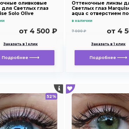
очные оливковые
Оттеночные линзы д
 для Светлых глаз
Светлых глаз Marquis
se Solo Olive
aqua с отверстием п
зрачок для
ии
в наличии
дальнозоркости и
близорукости
от 4 500 ₽
от 4 
7 000 ₽
Заказать в 1 клик
Заказать в 1 клик
Подробнее
Подробнее
52%