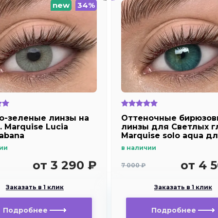
new
34%
о-зеленые линзы на
Оттеночные бирюзов
. Marquise Lucia
линзы для Светлых г
abana
Marquise solo aqua д
дальнозоркости и
ии
в наличии
близорукости
от 3 290 ₽
от 4 
7 000 ₽
Заказать в 1 клик
Заказать в 1 клик
Подробнее
Подробнее