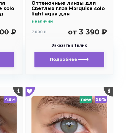
ля
Оттеночные линзы для
e solo
Светлых глаз Marquise solo
од
light aqua для
дальнозоркости и
в наличии
близорукости
500 ₽
от 3 390 ₽
7 000 ₽
Заказать в 1 клик
Подробнее
43%
new
56%