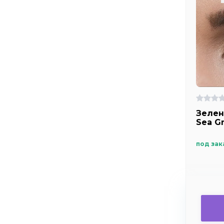
Зелен
Sea G
под зак