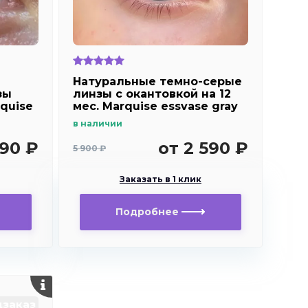
Натуральные темно-серые
зы
линзы c окантовкой на 12
quise
мес. Marquise essvase gray
в наличии
990 ₽
от 2 590 ₽
5 900 ₽
Заказать в 1 клик
Подробнее
заказ