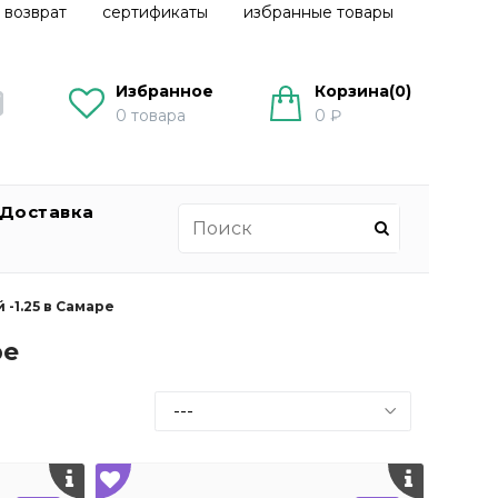
 возврат
сертификаты
избранные товары
Избранное
Корзина(
0
)
0
товара
0 ₽
Доставка
-1.25 в Самаре
ре