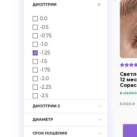
ДИОПТРИИ
0.0
-0.5
-0.75
-1.0
-1.25
-1.5
-1.75
Светл
-2.0
12 мес
Copac
-2.25
в налич
-2.5
-2.75
5 000 ₽
ДИОПТРИИ 2
-3.0
ДИАМЕТР
-3.25
-3.5
СРОК НОШЕНИЯ