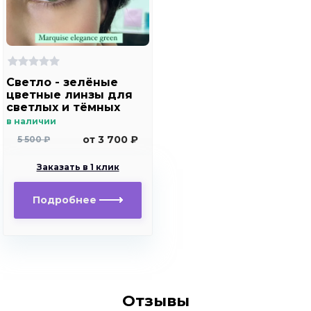
Светло - зелёные
цветные линзы для
светлых и тёмных
глаз Marquise
в наличии
elegance green
от 3 700 ₽
5 500 ₽
Заказать в 1 клик
Подробнее
Отзывы