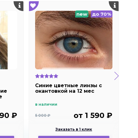
new
до 70%
Синие цветные линзы c
Св
рие
окантовкой на 12 мес
ок
e
Ra
в наличии
под
990 ₽
от 1 590 ₽
5 000 ₽
Заказать в 1 клик