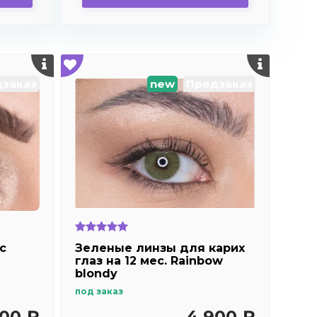
заказ
new
Предзаказ
с
Зеленые линзы для карих
глаз на 12 мес. Rainbow
blondy
под заказ
00 ₽
4 900 ₽