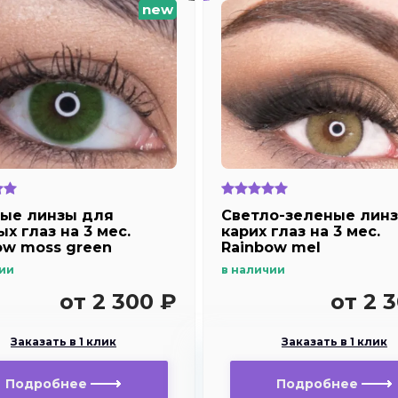
new
ые линзы для
Светло-зеленые лин
х глаз на 3 мес.
карих глаз на 3 мес.
ow moss green
Rainbow mel
ии
в наличии
от 2 300 ₽
от 2 
Заказать в 1 клик
Заказать в 1 клик
Подробнее
Подробнее