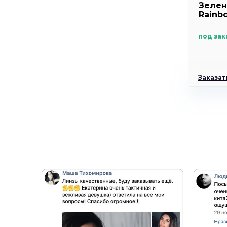
Зелен
Rainb
под зак
Заказать