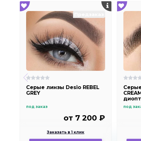
Предзаказ
Серые линзы Desio REBEL
Серые
GREY
CREAM
диопт
хорош
под заказ
под зак
от 7 200 ₽
Заказать в 1 клик