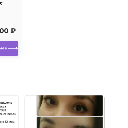
с
00 ₽
нее