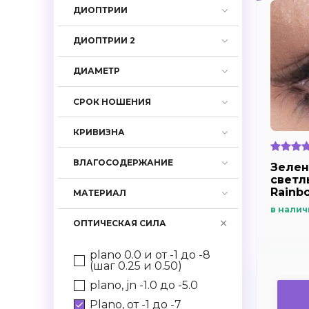
ДИОПТРИИ
ДИОПТРИИ 2
ДИАМЕТР
СРОК НОШЕНИЯ
КРИВИЗНА
ВЛАГОСОДЕРЖАНИЕ
Зелен
светлы
Rainb
МАТЕРИАЛ
в налич
ОПТИЧЕСКАЯ СИЛА
plano 0.0 и от -1 до -8
(шаг 0.25 и 0.50)
plano, jn -1.0 до -5.0
Plano, от -1 до -7