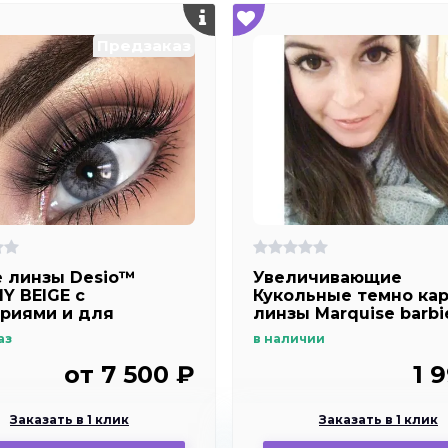
Предзаказ
 линзы Desio™
Увеличивающие
Y BEIGE с
Кукольные темно ка
риями и для
линзы Marquise barbi
его зрения
Choco
аз
в наличии
от 7 500 ₽
1 
Заказать в 1 клик
Заказать в 1 клик