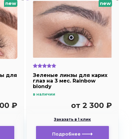
new
new
зы для
Зеленые линзы для карих
глаз на 3 мес. Rainbow
blondy
в наличии
300 ₽
от 2 300 ₽
Заказать в 1 клик
Подробнее