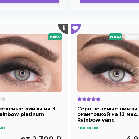
new
new
Пред
зеленые линзы на 3
Серо-зеленые линзы 
Rainbow platinum
окантовкой на 12 мес.
Rainbow vane
ии
под заказ
от 2 300 ₽
4 9