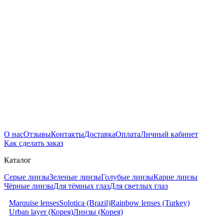
О нас
Отзывы
Контакты
Доставка
Оплата
Личный кабинет
Как сделать заказ
Каталог
Серые линзы
Зеленые линзы
Голубые линзы
Карие линзы
Чёрные линзы
Для тёмных глаз
Для светлых глаз
Marquise lenses
Solotica (Brazil)
Rainbow lenses (Turkey)
Urban layer (Корея)
Линзы (Корея)