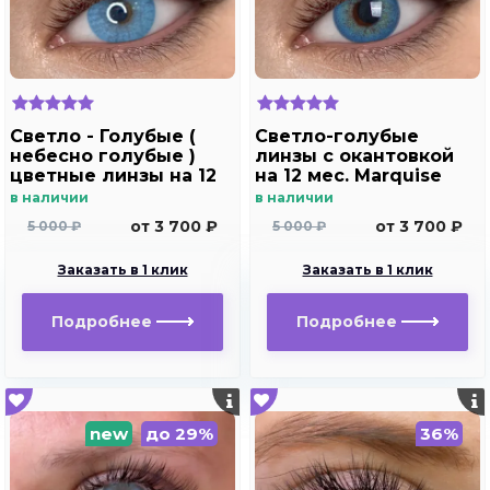
Светло - Голубые (
Светло-голубые
небесно голубые )
линзы c окантовкой
цветные линзы на 12
на 12 мес. Marquise
мес. Marquise blue
Rumeisa blue
в наличии
в наличии
от 3 700 ₽
от 3 700 ₽
5 000 ₽
5 000 ₽
Заказать в 1 клик
Заказать в 1 клик
Подробнее
Подробнее
new
до 29%
36%