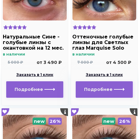
Натуральные Сине -
Оттеночные голубые
голубые линзы c
линзы для Светлых
окантовкой на 12 мес.
глаз Marquise Solo
Marquise essvase Blue
blue для
в наличии
в наличии
дальнозоркости и
от 3 490 ₽
от 4 500 ₽
5 000 ₽
7 000 ₽
близорукости
Заказать в 1 клик
Заказать в 1 клик
Подробнее
Подробнее
new
26%
new
26%