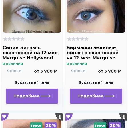
Синие линзы c
Бирюзово зеленые
окантовкой на 12 мес.
линзы c окантовкой
Marquise Hollywood
на 12 мес. Marquise
blue m2
Hollywood green m2
в наличии
в наличии
от 3 700 ₽
от 3 700 ₽
5 000 ₽
5 000 ₽
Заказать в 1 клик
Заказать в 1 клик
Подробнее
Подробнее
new
26%
new
26%