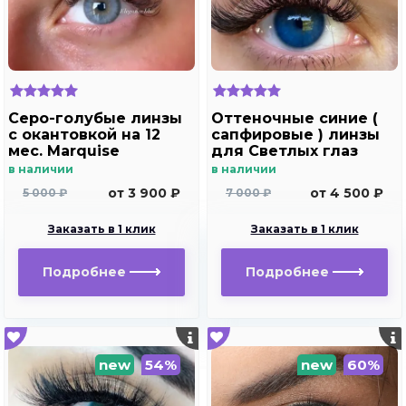
Серо-голубые линзы
Оттеночные синие (
c окантовкой на 12
сапфировые ) линзы
мес. Marquise
для Светлых глаз
elegance blue
Marquise Solo dark
в наличии
в наличии
blue
от 3 900 ₽
от 4 500 ₽
5 000 ₽
7 000 ₽
Заказать в 1 клик
Заказать в 1 клик
Подробнее
Подробнее
new
54%
new
60%