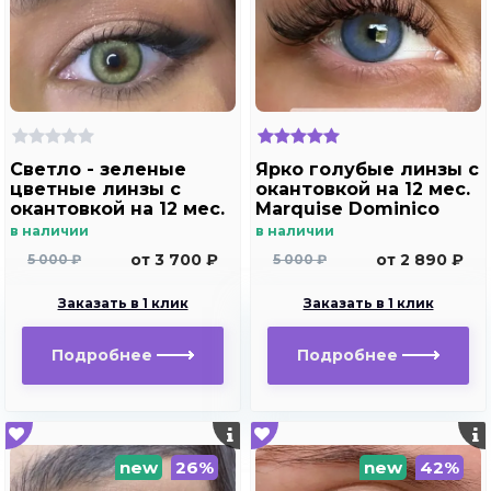
Светло - зеленые
Ярко голубые линзы c
цветные линзы c
окантовкой на 12 мес.
окантовкой на 12 мес.
Marquise Dominico
Marquise Dominico
blue
в наличии
в наличии
green
от 3 700 ₽
от 2 890 ₽
5 000 ₽
5 000 ₽
Заказать в 1 клик
Заказать в 1 клик
Подробнее
Подробнее
new
26%
new
42%