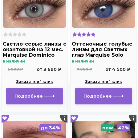
Светло-серые линзы c
Оттеночные голубые
окантовкой на 12 мес.
линзы для Светлых
Marquise Dominico
глаз Marquise Solo
gray
blue с отверстием
в наличии
в наличии
для дальнозоркости
от 3 690 ₽
от 4 500 ₽
5 000 ₽
7 000 ₽
и близорукости
Заказать в 1 клик
Заказать в 1 клик
Подробнее
Подробнее
до 34%
new
42%