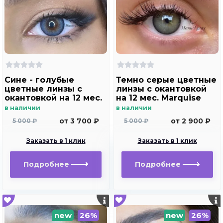
Сине - голубые
Темно серые цветные
цветные линзы c
линзы c окантовкой
окантовкой на 12 мес.
на 12 мес. Marquise
Marquise Manuel blue
Manuel gray ( с легким
в наличии
в наличии
эффектом увеличения
от 3 700 ₽
от 2 900 ₽
5 000 ₽
5 000 ₽
глаз )
Заказать в 1 клик
Заказать в 1 клик
Подробнее
Подробнее
new
26%
new
26%