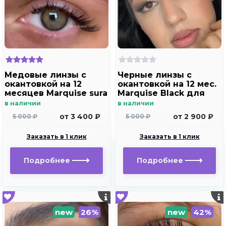
Медовые линзы с
Черные линзы c
окантовкой на 12
окантовкой на 12 мес.
месяцев Marquise sura
Marquise Black для
Honey
темных и светлых
в наличии
в наличии
глаз
от 3 400 ₽
от 2 900 ₽
5 000 ₽
5 000 ₽
Заказать в 1 клик
Заказать в 1 клик
Подробнее
Подробнее
new
26%
new
42%