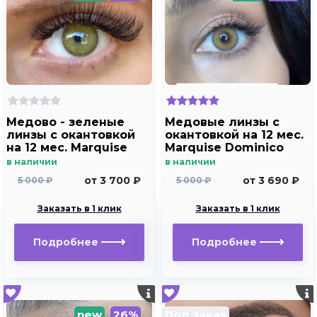
Медово - зеленые
Медовые линзы c
линзы c окантовкой
окантовкой на 12 мес.
на 12 мес. Marquise
Marquise Dominico
Hollywood brown m2
brown /Медовые
в наличии
в наличии
линзы для светлых и
от 3 700 ₽
от 3 690 ₽
5 000 ₽
5 000 ₽
темных глаз с
диоптриями
Заказать в 1 клик
Заказать в 1 клик
Подробнее
Подробнее
new
26%
Под заказ