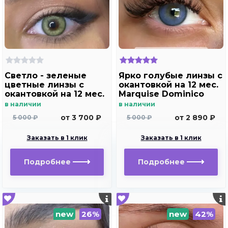
Светло - зеленые
Ярко голубые линзы c
цветные линзы c
окантовкой на 12 мес.
окантовкой на 12 мес.
Marquise Dominico
Marquise Dominico
blue
в наличии
в наличии
green
от 3 700 ₽
от 2 890 ₽
5 000 ₽
5 000 ₽
Заказать в 1 клик
Заказать в 1 клик
Подробнее
Подробнее
new
26%
new
42%