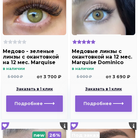
Медово - зеленые
Медовые линзы c
линзы c окантовкой
окантовкой на 12 мес.
на 12 мес. Marquise
Marquise Dominico
Hollywood brown m2
brown /Медовые
в наличии
в наличии
линзы для светлых и
от 3 700 ₽
от 3 690 ₽
5 000 ₽
5 000 ₽
темных глаз с
диоптриями
Заказать в 1 клик
Заказать в 1 клик
Подробнее
Подробнее
new
26%
Под заказ