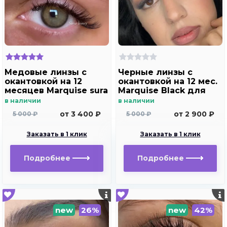
Медовые линзы с
Черные линзы c
окантовкой на 12
окантовкой на 12 мес.
месяцев Marquise sura
Marquise Black для
Honey
темных и светлых
в наличии
в наличии
глаз
от 3 400 ₽
от 2 900 ₽
5 000 ₽
5 000 ₽
Заказать в 1 клик
Заказать в 1 клик
Подробнее
Подробнее
new
26%
new
42%