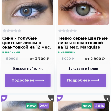
Сине - голубые
Темно серые цветные
цветные линзы c
линзы c окантовкой
окантовкой на 12 мес.
на 12 мес. Marquise
Marquise Manuel blue
Manuel gray ( с легким
в наличии
в наличии
эффектом увеличения
от 3 700 ₽
от 2 900 ₽
5 000 ₽
5 000 ₽
глаз )
Заказать в 1 клик
Заказать в 1 клик
Подробнее
Подробнее
new
26%
new
26%