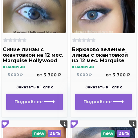
Синие линзы c
Бирюзово зеленые
окантовкой на 12 мес.
линзы c окантовкой
Marquise Hollywood
на 12 мес. Marquise
blue m2
Hollywood green m2
в наличии
в наличии
от 3 700 ₽
от 3 700 ₽
5 000 ₽
5 000 ₽
Заказать в 1 клик
Заказать в 1 клик
Подробнее
Подробнее
new
26%
new
26%