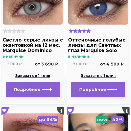
Светло-серые линзы c
Оттеночные голубые
окантовкой на 12 мес.
линзы для Светлых
Marquise Dominico
глаз Marquise Solo
gray
blue с отверстием
в наличии
в наличии
для дальнозоркости
от 3 690 ₽
от 4 500 ₽
5 000 ₽
7 000 ₽
и близорукости
Заказать в 1 клик
Заказать в 1 клик
Подробнее
Подробнее
до 34%
new
42%