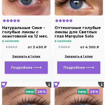
Натуральные Сине -
Оттеночные голубые
голубые линзы c
линзы для Светлых
окантовкой на 12 мес.
глаз Marquise Solo
Marquise essvase Blue
blue для
в наличии
в наличии
дальнозоркости и
от 3 490 ₽
от 4 500 ₽
5 000 ₽
7 000 ₽
близорукости
Заказать в 1 клик
Заказать в 1 клик
Подробнее
Подробнее
new
26%
new
26%