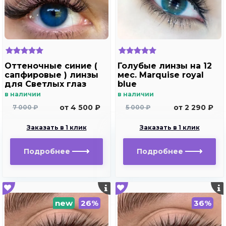
Оттеночные синие (
Голубые линзы на 12
сапфировые ) линзы
мес. Marquise royal
для Светлых глаз
blue
Marquise Solo dark
в наличии
в наличии
blue
от 4 500 ₽
от 2 290 ₽
7 000 ₽
5 000 ₽
Заказать в 1 клик
Заказать в 1 клик
Подробнее
Подробнее
new
26%
36%