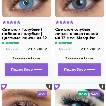
Светло - Голубые (
Светло-голубые
небесно голубые )
линзы c окантовкой
цветные линзы на 12
на 12 мес. Marquise
мес. Marquise blue
Rumeisa blue
в наличии
в наличии
от 3 700 ₽
от 3 700 ₽
5 000 ₽
5 000 ₽
Заказать в 1 клик
Заказать в 1 клик
Подробнее
Подробнее
36%
new
54%