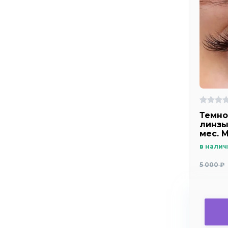
Темно
линзы
мес. M
с лег
в налич
увели
5 000 ₽