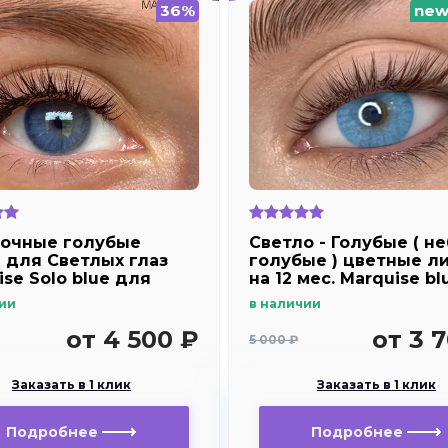
36%
ne
очные голубые
Светло - Голубые ( н
 для Светлых глаз
голубые ) цветные л
ise Solo blue для
на 12 мес. Marquise bl
озоркости и
ии
в наличии
рукости
от 4 500 ₽
от 3 
5 000 ₽
Заказать в 1 клик
Заказать в 1 клик
Подробнее
Подробнее