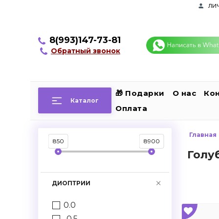
ли
8(993)147-73-81
Обратный звонок
🎁 Подарки
О нас
Ко
Каталог
Оплата
Главная
850
8900
Голу
ДИОПТРИИ
0.0
-0.5