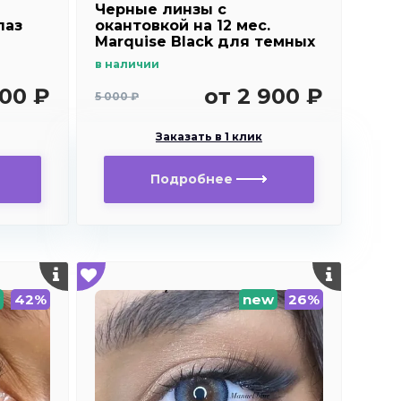
Черные линзы c
лаз
окантовкой на 12 мес.
Marquise Black для темных
и светлых глаз
в наличии
500 ₽
от 2 900 ₽
5 000 ₽
Заказать в 1 клик
Подробнее
42%
new
26%