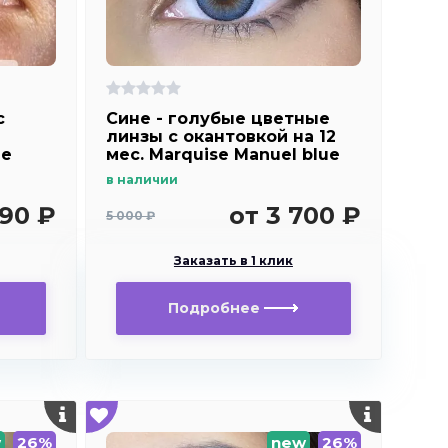
c
Сине - голубые цветные
линзы c окантовкой на 12
ue
мес. Marquise Manuel blue
в наличии
890 ₽
от 3 700 ₽
5 000 ₽
Заказать в 1 клик
Подробнее
w
26%
new
26%