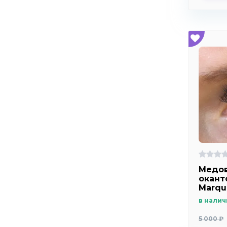
Медов
оканто
Marqu
m2
в налич
5 000 ₽