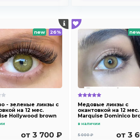
new
26%
ne
о - зеленые линзы c
Медовые линзы c
вкой на 12 мес.
окантовкой на 12 мес.
ise Hollywood brown
Marquise Dominico br
Медовые линзы для
ии
в наличии
светлых и темных гла
диоптриями
от 3 700 ₽
от 3 
5 000 ₽