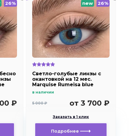
w
26%
new
26%
ебесно
Светло-голубые линзы c
инзы
окантовкой на 12 мес.
ue
Marquise Rumeisa blue
в наличии
700 ₽
от 3 700 ₽
5 000 ₽
Заказать в 1 клик
Подробнее