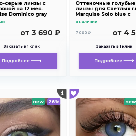
о-серые линзы c
Оттеночные голубые
вкой на 12 мес.
линзы для Светлых г
ise Dominico gray
Marquise Solo blue с
отверстием для
ии
в наличии
дальнозоркости и
близорукости
от 3 690 ₽
от 4 
7 000 ₽
Заказать в 1 клик
Заказать в 1 клик
Подробнее
Подробнее
new
26%
new