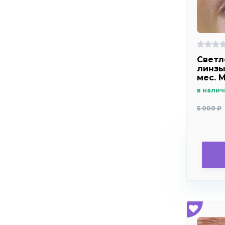
Светл
линзы
мес. 
green
в налич
5 000 ₽