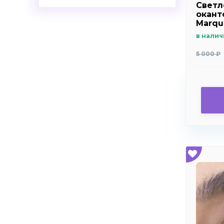
Светл
+8.0
оканто
Marqu
+8.5
в налич
+9.0
5 000 ₽
+9.5
+10.0