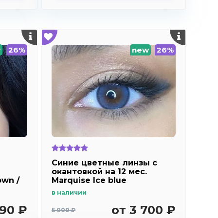
w
26%
new
26%
Синие цветные линзы c
окантовкой на 12 мес.
own /
Marquise Ice blue
в наличии
з с
690 ₽
от 3 700 ₽
5 000 ₽