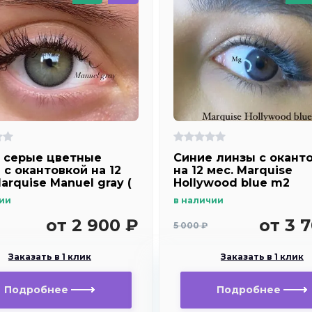
 серые цветные
Синие линзы c окант
 c окантовкой на 12
на 12 мес. Marquise
arquise Manuel gray (
Hollywood blue m2
ким эффектом
ии
в наличии
чения глаз )
от 2 900 ₽
от 3 
5 000 ₽
Заказать в 1 клик
Заказать в 1 клик
Подробнее
Подробнее