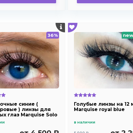
36%
ne
очные синие (
Голубые линзы на 12 
ровые ) линзы для
Marquise royal blue
ых глаз Marquise Solo
lue
ии
в наличии
от 4 500 ₽
от 2 
5 000 ₽