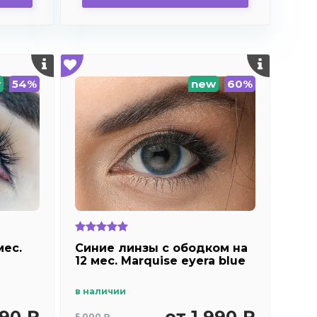
w
54%
new
60%
мес.
Синие линзы с ободком на
12 мес. Marquise eyera blue
в наличии
290 ₽
от 1 990 ₽
5 000 ₽