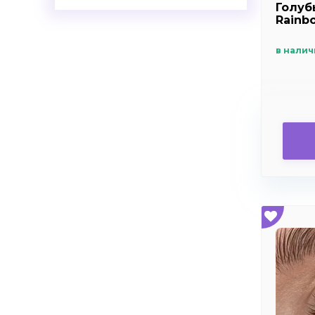
Голуб
+8.0
Rainb
+8.5
в налич
+9.0
+9.5
+10.0