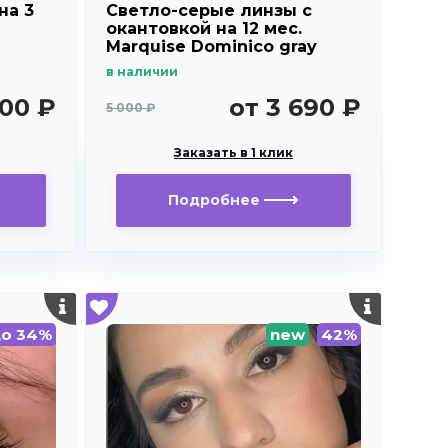
на 3
Светло-серые линзы c
окантовкой на 12 мес.
Marquise Dominico gray
в наличии
300 ₽
от 3 690 ₽
5 000 ₽
Заказать в 1 клик
Подробнее
о 34%
new
42%