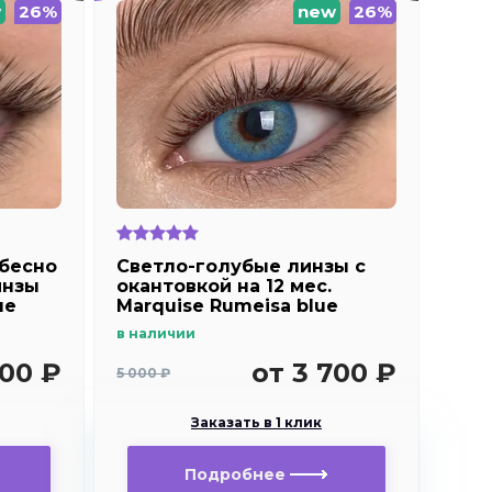
w
26%
new
26%
ебесно
Светло-голубые линзы c
инзы
окантовкой на 12 мес.
ue
Marquise Rumeisa blue
в наличии
700 ₽
от 3 700 ₽
5 000 ₽
Заказать в 1 клик
Подробнее