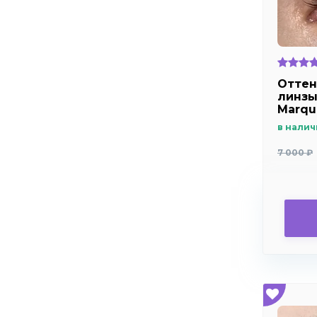
Оттен
линзы
Marqui
отвер
в налич
дальн
близо
7 000 ₽