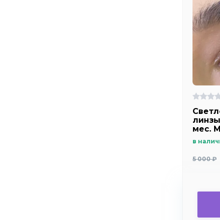
Светл
линзы
мес. 
green
в налич
5 000 ₽