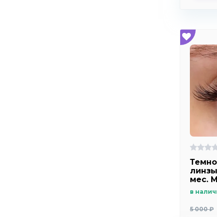
Темно
линзы
мес. M
с лег
в налич
увели
5 000 ₽