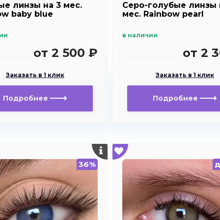
ые линзы на 3 мес.
Серо-голубые линзы 
ow baby blue
мес. Rainbow pearl
ии
в наличии
от 2 500 ₽
от 2 
Заказать в 1 клик
Заказать в 1 клик
Подробнее
Подробнее
36%
д