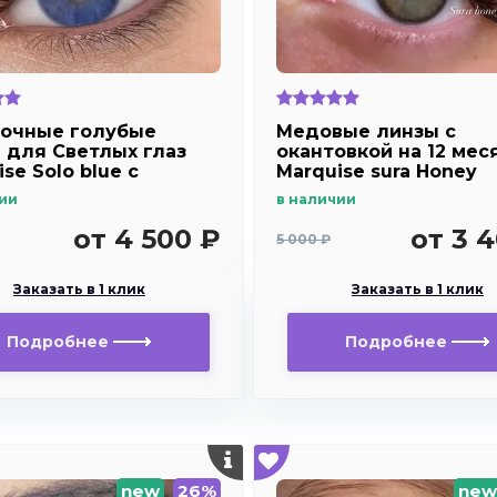
очные голубые
Медовые линзы с
 для Светлых глаз
окантовкой на 12 мес
se Solo blue с
Marquise sura Honey
стием для
ии
в наличии
озоркости и
рукости
от 4 500 ₽
от 3 
5 000 ₽
Заказать в 1 клик
Заказать в 1 клик
Подробнее
Подробнее
new
26%
new