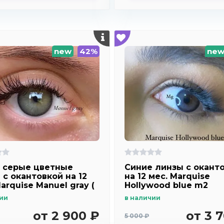
new
42%
ne
 серые цветные
Синие линзы c окант
 c окантовкой на 12
на 12 мес. Marquise
arquise Manuel gray (
Hollywood blue m2
ким эффектом
ии
в наличии
чения глаз )
от 2 900 ₽
от 3 
5 000 ₽