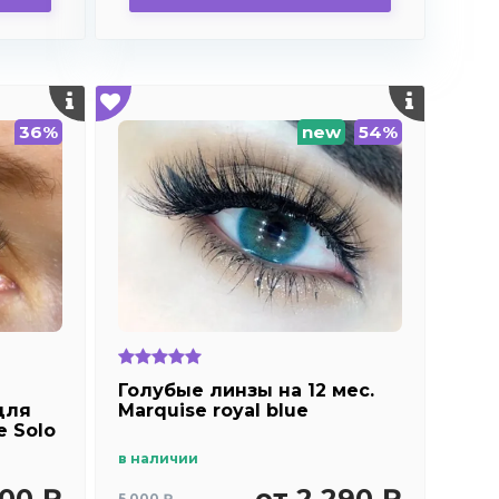
36%
new
54%
Голубые линзы на 12 мес.
для
Marquise royal blue
e Solo
в наличии
500 ₽
от 2 290 ₽
5 000 ₽