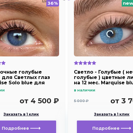
36%
ne
очные голубые
Светло - Голубые ( н
 для Светлых глаз
голубые ) цветные л
ise Solo blue для
на 12 мес. Marquise bl
озоркости и
ии
в наличии
рукости
от 4 500 ₽
от 3 
5 000 ₽
Заказать в 1 клик
Заказать в 1 клик
Подробнее
Подробнее