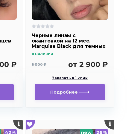
Черные линзы c
яцев
окантовкой на 12 мес.
Marquise Black для темных
и светлых глаз
в наличии
400 ₽
от 2 900 ₽
5 000 ₽
Заказать в 1 клик
Подробнее
42%
new
26%