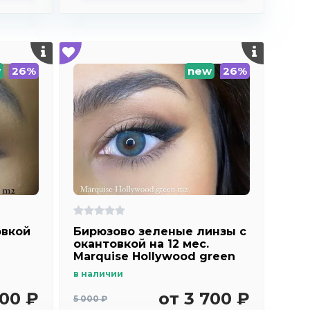
w
26%
new
26%
овкой
Бирюзово зеленые линзы c
окантовкой на 12 мес.
Marquise Hollywood green
m2
в наличии
700 ₽
от 3 700 ₽
5 000 ₽