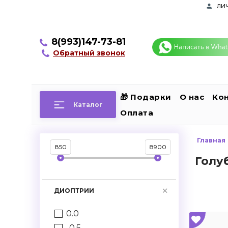
ли
8(993)147-73-81
Обратный звонок
🎁 Подарки
О нас
Ко
Каталог
Оплата
Главная
850
8900
Голу
ДИОПТРИИ
0.0
-0.5