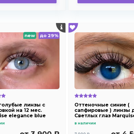
new
до 29%
голубые линзы c
Оттеночные синие (
вкой на 12 мес.
сапфировые ) линзы 
ise elegance blue
Светлых глаз Marquis
dark blue
ии
в наличии
от 3 900 ₽
от 4 
7 000 ₽