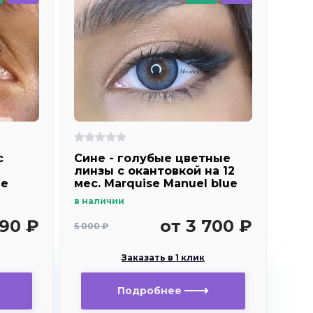
c
Сине - голубые цветные
линзы c окантовкой на 12
ue
мес. Marquise Manuel blue
в наличии
890 ₽
от 3 700 ₽
5 000 ₽
Заказать в 1 клик
Подробнее