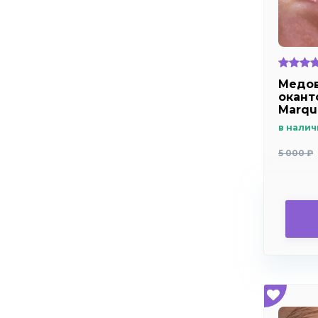
Медов
окант
Marqu
в налич
5 000 ₽