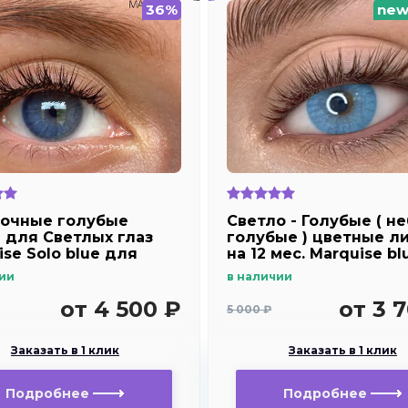
36%
ne
очные голубые
Светло - Голубые ( н
 для Светлых глаз
голубые ) цветные л
ise Solo blue для
на 12 мес. Marquise bl
озоркости и
ии
в наличии
рукости
от 4 500 ₽
от 3 
5 000 ₽
Заказать в 1 клик
Заказать в 1 клик
Подробнее
Подробнее