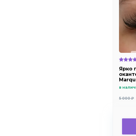
Ярко 
оканто
Marqu
в налич
5 000 ₽