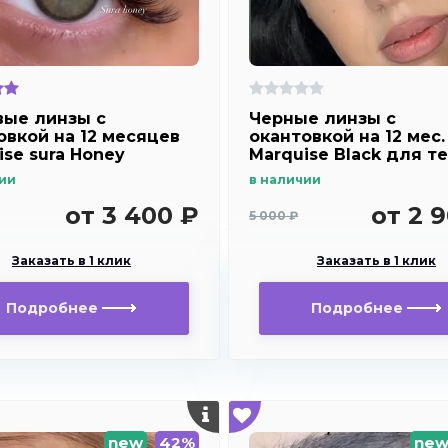
ые линзы с
Черные линзы c
овкой на 12 месяцев
окантовкой на 12 мес.
ise sura Honey
Marquise Black для т
и светлых глаз
ии
в наличии
от 3 400 ₽
от 2 
5 000 ₽
Заказать в 1 клик
Заказать в 1 клик
Подробнее
Подробнее
new
42%
ne