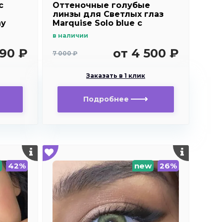
c
Оттеночные голубые
линзы для Светлых глаз
ay
Marquise Solo blue с
отверстием для
в наличии
дальнозоркости и
близорукости
690 ₽
от 4 500 ₽
7 000 ₽
Заказать в 1 клик
Подробнее
42%
new
26%