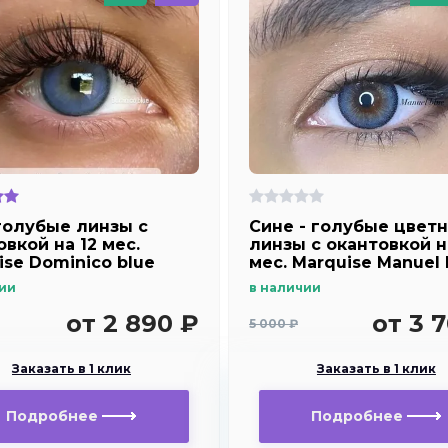
голубые линзы c
Сине - голубые цвет
вкой на 12 мес.
линзы c окантовкой н
ise Dominico blue
мес. Marquise Manuel 
ии
в наличии
от 2 890 ₽
от 3 
5 000 ₽
Заказать в 1 клик
Заказать в 1 клик
Подробнее
Подробнее