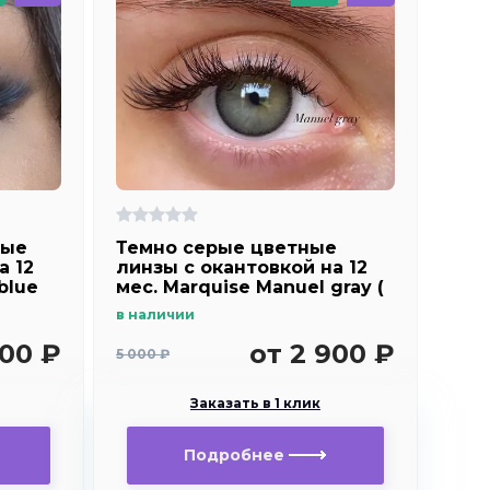
ные
Темно серые цветные
а 12
линзы c окантовкой на 12
blue
мес. Marquise Manuel gray (
с легким эффектом
в наличии
увеличения глаз )
700 ₽
от 2 900 ₽
5 000 ₽
Заказать в 1 клик
Подробнее