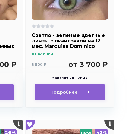
Светло - зеленые цветные
линзы c окантовкой на 12
емных
мес. Marquise Dominico
green
в наличии
900 ₽
от 3 700 ₽
5 000 ₽
Заказать в 1 клик
Подробнее
w
26%
new
42%