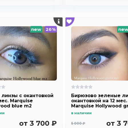
new
26%
ne
 линзы c окантовкой
Бирюзово зеленые ли
мес. Marquise
окантовкой на 12 мес.
wood blue m2
Marquise Hollywood g
m2
ии
в наличии
от 3 700 ₽
от 3 
5 000 ₽