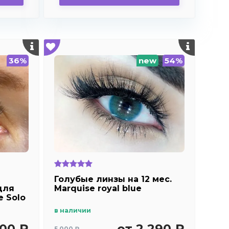
36%
new
54%
Голубые линзы на 12 мес.
для
Marquise royal blue
e Solo
в наличии
500 ₽
от 2 290 ₽
5 000 ₽