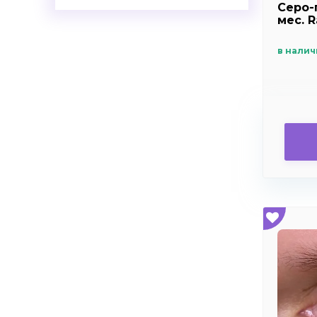
Серо-
+8.0
мес. R
+8.5
в налич
+9.0
+9.5
+10.0