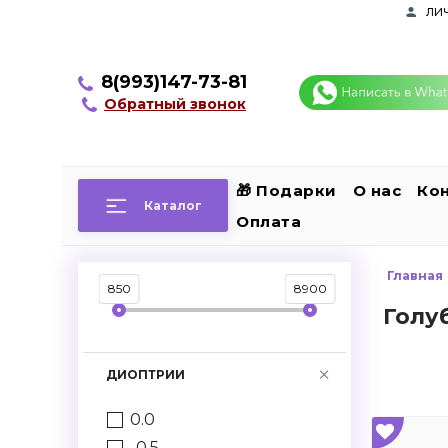
ли
8(993)147-73-81
Обратный звонок
🎁 Подарки
О нас
Ко
Каталог
Оплата
Главная
850
8900
Голу
ДИОПТРИИ
0.0
-0.5