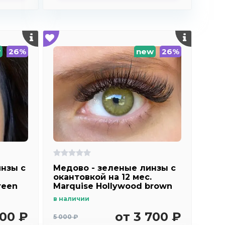
w
26%
new
26%
нзы c
Медово - зеленые линзы c
окантовкой на 12 мес.
reen
Marquise Hollywood brown
m2
в наличии
700 ₽
от 3 700 ₽
5 000 ₽