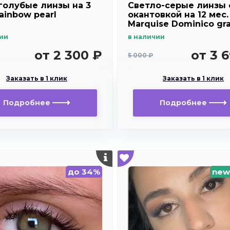
голубые линзы на 3
Светло-серые линзы 
ainbow pearl
окантовкой на 12 мес.
Marquise Dominico gr
ии
в наличии
от 2 300 ₽
от 3 
5 000 ₽
Заказать в 1 клик
Заказать в 1 клик
Подробнее
Подробнее
до 34%
new