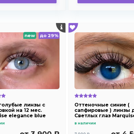
new
до 29%
голубые линзы c
Оттеночные синие (
вкой на 12 мес.
сапфировые ) линзы 
ise elegance blue
Светлых глаз Marquis
dark blue
ии
в наличии
от 3 900 ₽
от 4 
7 000 ₽