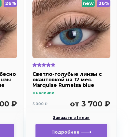
w
26%
new
26%
ебесно
Светло-голубые линзы c
инзы
окантовкой на 12 мес.
ue
Marquise Rumeisa blue
в наличии
700 ₽
от 3 700 ₽
5 000 ₽
Заказать в 1 клик
Подробнее