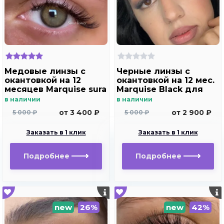
Медовые линзы с
Черные линзы c
окантовкой на 12
окантовкой на 12 мес.
месяцев Marquise sura
Marquise Black для
Honey
темных и светлых
в наличии
в наличии
глаз
от 3 400 ₽
от 2 900 ₽
5 000 ₽
5 000 ₽
Заказать в 1 клик
Заказать в 1 клик
Подробнее
Подробнее
new
26%
new
42%