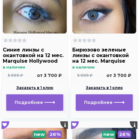
Синие линзы c
Бирюзово зеленые
окантовкой на 12 мес.
линзы c окантовкой
Marquise Hollywood
на 12 мес. Marquise
blue m2
Hollywood green m2
в наличии
в наличии
от 3 700 ₽
от 3 700 ₽
5 000 ₽
5 000 ₽
Заказать в 1 клик
Заказать в 1 клик
Подробнее
Подробнее
new
26%
new
26%