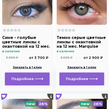
Сине - голубые
Темно серые цветные
цветные линзы c
линзы c окантовкой
окантовкой на 12 мес.
на 12 мес. Marquise
Marquise Manuel blue
Manuel gray ( с легким
в наличии
в наличии
эффектом увеличения
от 3 700 ₽
от 2 900 ₽
5 000 ₽
5 000 ₽
глаз )
Заказать в 1 клик
Заказать в 1 клик
Подробнее
Подробнее
new
26%
new
26%