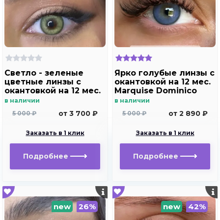
Светло - зеленые
Ярко голубые линзы c
цветные линзы c
окантовкой на 12 мес.
окантовкой на 12 мес.
Marquise Dominico
Marquise Dominico
blue
в наличии
в наличии
green
от 3 700 ₽
от 2 890 ₽
5 000 ₽
5 000 ₽
Заказать в 1 клик
Заказать в 1 клик
Подробнее
Подробнее
new
26%
new
42%