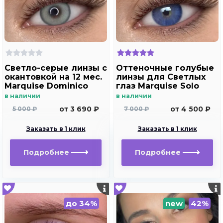
Светло-серые линзы c
Оттеночные голубые
окантовкой на 12 мес.
линзы для Светлых
Marquise Dominico
глаз Marquise Solo
gray
blue с отверстием
в наличии
в наличии
для дальнозоркости
от 3 690 ₽
от 4 500 ₽
5 000 ₽
7 000 ₽
и близорукости
Заказать в 1 клик
Заказать в 1 клик
Подробнее
Подробнее
до 34%
new
42%