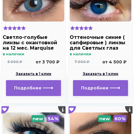
Светло-голубые
Оттеночные синие (
линзы c окантовкой
сапфировые ) линзы
на 12 мес. Marquise
для Светлых глаз
Rumeisa blue
Marquise Solo dark
в наличии
в наличии
blue
от 3 700 ₽
от 4 500 ₽
5 000 ₽
7 000 ₽
Заказать в 1 клик
Заказать в 1 клик
Подробнее
Подробнее
new
54%
new
60%