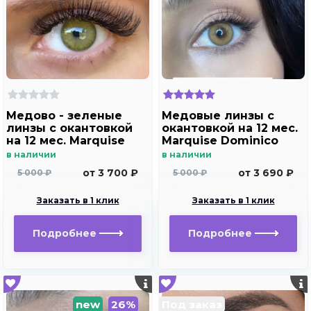
Медово - зеленые
Медовые линзы c
линзы c окантовкой
окантовкой на 12 мес.
на 12 мес. Marquise
Marquise Dominico
Hollywood brown m2
brown /Медовые
в наличии
в наличии
линзы для светлых и
от 3 700 ₽
от 3 690 ₽
5 000 ₽
5 000 ₽
темных глаз с
диоптриями
Заказать в 1 клик
Заказать в 1 клик
Подробнее
Подробнее
new
26%
Под заказ