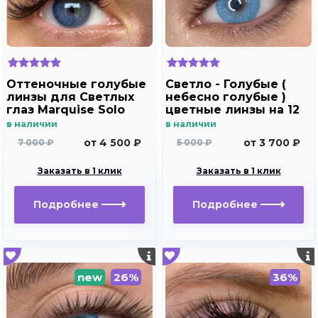
Оттеночные голубые
Светло - Голубые (
линзы для Светлых
небесно голубые )
глаз Marquise Solo
цветные линзы на 12
blue для
мес. Marquise blue
в наличии
в наличии
дальнозоркости и
от 4 500 ₽
от 3 700 ₽
7 000 ₽
5 000 ₽
близорукости
Заказать в 1 клик
Заказать в 1 клик
Подробнее
Подробнее
new
26%
36%