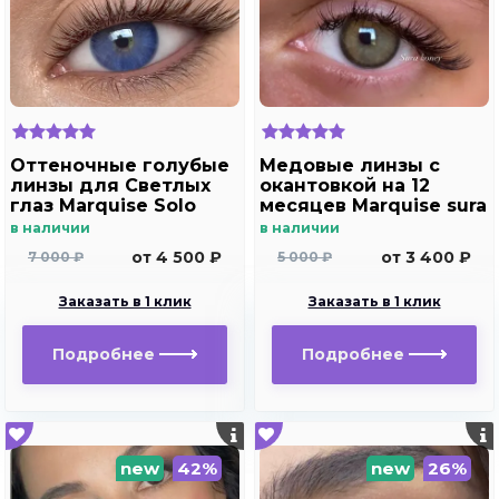
Оттеночные голубые
Медовые линзы с
линзы для Светлых
окантовкой на 12
глаз Marquise Solo
месяцев Marquise sura
blue с отверстием
Honey
в наличии
в наличии
для дальнозоркости
от 4 500 ₽
от 3 400 ₽
7 000 ₽
5 000 ₽
и близорукости
Заказать в 1 клик
Заказать в 1 клик
Подробнее
Подробнее
new
42%
new
26%