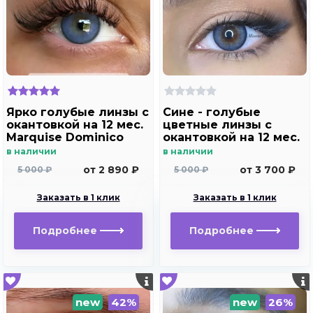
Ярко голубые линзы c
Сине - голубые
окантовкой на 12 мес.
цветные линзы c
Marquise Dominico
окантовкой на 12 мес.
blue
Marquise Manuel blue
в наличии
в наличии
от 2 890 ₽
от 3 700 ₽
5 000 ₽
5 000 ₽
Заказать в 1 клик
Заказать в 1 клик
Подробнее
Подробнее
new
42%
new
26%