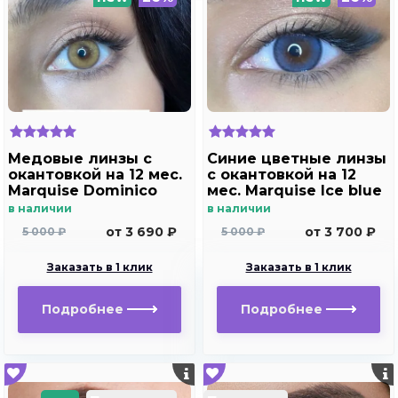
Медовые линзы c
Синие цветные линзы
окантовкой на 12 мес.
c окантовкой на 12
Marquise Dominico
мес. Marquise Ice blue
brown /Медовые
в наличии
в наличии
линзы для светлых и
от 3 690 ₽
от 3 700 ₽
5 000 ₽
5 000 ₽
темных глаз с
диоптриями
Заказать в 1 клик
Заказать в 1 клик
Подробнее
Подробнее