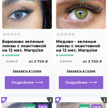
Бирюзово зеленые
Медово - зеленые
линзы c окантовкой
линзы c окантовкой
на 12 мес. Marquise
на 12 мес. Marquise
Hollywood green m2
Hollywood brown m2
в наличии
в наличии
от 3 700 ₽
от 3 700 ₽
5 000 ₽
5 000 ₽
Заказать в 1 клик
Заказать в 1 клик
Подробнее
Подробнее
new
26%
new
26%