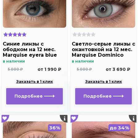
Синие линзы с
Светло-серые линзы c
ободком на 12 мес.
окантовкой на 12 мес.
Marquise eyera blue
Marquise Dominico
gray
в наличии
в наличии
от 1 990 ₽
от 3 690 ₽
5 000 ₽
5 000 ₽
Заказать в 1 клик
Заказать в 1 клик
Подробнее
Подробнее
36%
до 34%