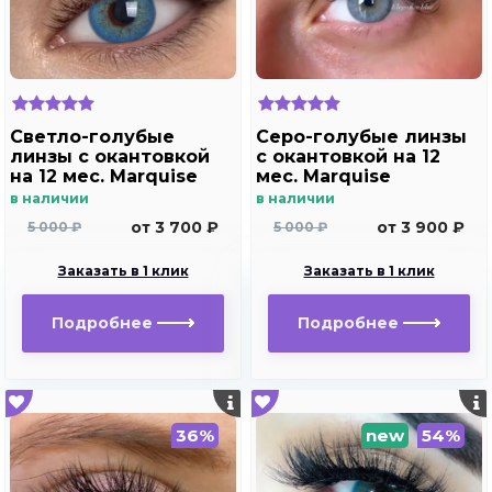
Светло-голубые
Серо-голубые линзы
линзы c окантовкой
c окантовкой на 12
на 12 мес. Marquise
мес. Marquise
Rumeisa blue
elegance blue
в наличии
в наличии
от 3 700 ₽
от 3 900 ₽
5 000 ₽
5 000 ₽
Заказать в 1 клик
Заказать в 1 клик
Подробнее
Подробнее
36%
new
54%