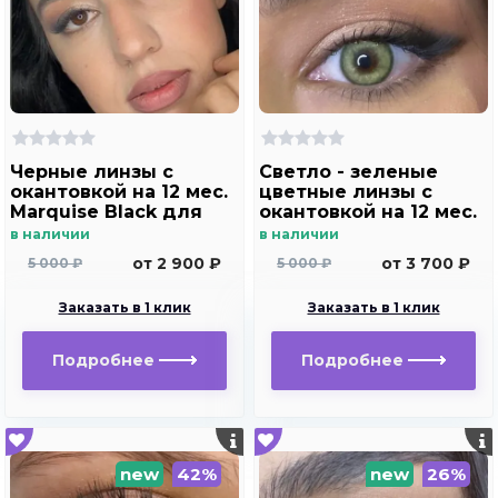
Черные линзы c
Светло - зеленые
окантовкой на 12 мес.
цветные линзы c
Marquise Black для
окантовкой на 12 мес.
темных и светлых
Marquise Dominico
в наличии
в наличии
глаз
green
от 2 900 ₽
от 3 700 ₽
5 000 ₽
5 000 ₽
Заказать в 1 клик
Заказать в 1 клик
Подробнее
Подробнее
new
42%
new
26%