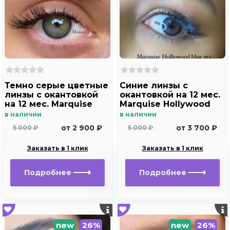
Темно серые цветные
Синие линзы c
линзы c окантовкой
окантовкой на 12 мес.
на 12 мес. Marquise
Marquise Hollywood
Manuel gray ( с легким
blue m2
в наличии
в наличии
эффектом увеличения
от 2 900 ₽
от 3 700 ₽
5 000 ₽
5 000 ₽
глаз )
Заказать в 1 клик
Заказать в 1 клик
Подробнее
Подробнее
new
26%
new
26%