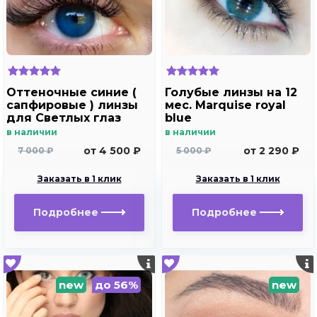
Оттеночные синие (
Голубые линзы на 12
сапфировые ) линзы
мес. Marquise royal
для Светлых глаз
blue
Marquise Solo dark
в наличии
в наличии
blue
от 4 500 ₽
от 2 290 ₽
7 000 ₽
5 000 ₽
Заказать в 1 клик
Заказать в 1 клик
Подробнее
Подробнее
new
до 56%
new