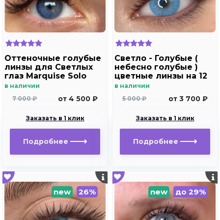
Оттеночные голубые
Светло - Голубые (
линзы для Светлых
небесно голубые )
глаз Marquise Solo
цветные линзы на 12
blue для
мес. Marquise blue
в наличии
в наличии
дальнозоркости и
от 4 500 ₽
от 3 700 ₽
7 000 ₽
5 000 ₽
близорукости
Заказать в 1 клик
Заказать в 1 клик
Подробнее
Подробнее
new
26%
new
до 29%