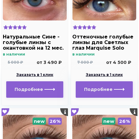
Натуральные Сине -
Оттеночные голубые
голубые линзы c
линзы для Светлых
окантовкой на 12 мес.
глаз Marquise Solo
Marquise essvase Blue
blue для
в наличии
в наличии
дальнозоркости и
от 3 490 ₽
от 4 500 ₽
5 000 ₽
7 000 ₽
близорукости
Заказать в 1 клик
Заказать в 1 клик
Подробнее
Подробнее
new
26%
new
26%