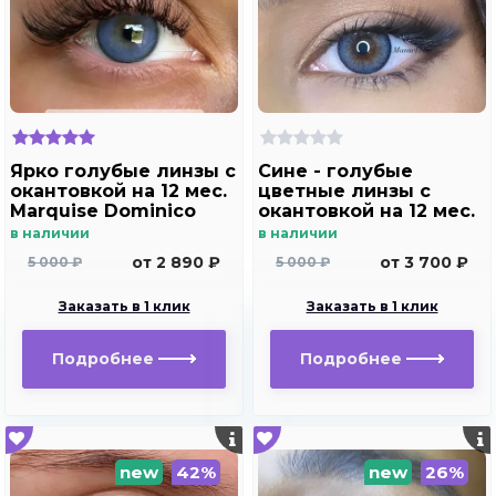
Ярко голубые линзы c
Сине - голубые
окантовкой на 12 мес.
цветные линзы c
Marquise Dominico
окантовкой на 12 мес.
blue
Marquise Manuel blue
в наличии
в наличии
от 2 890 ₽
от 3 700 ₽
5 000 ₽
5 000 ₽
Заказать в 1 клик
Заказать в 1 клик
Подробнее
Подробнее
new
42%
new
26%