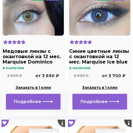
Медовые линзы c
Синие цветные линзы
окантовкой на 12 мес.
c окантовкой на 12
Marquise Dominico
мес. Marquise Ice blue
brown /Медовые
в наличии
в наличии
линзы для светлых и
от 3 690 ₽
от 3 700 ₽
5 000 ₽
5 000 ₽
темных глаз с
диоптриями
Заказать в 1 клик
Заказать в 1 клик
Подробнее
Подробнее
Предзаказ
Предзаказ