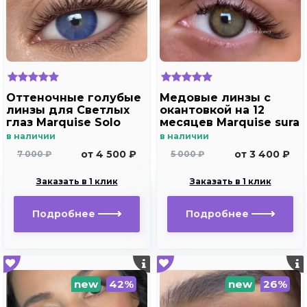
Оттеночные голубые
Медовые линзы с
линзы для Светлых
окантовкой на 12
глаз Marquise Solo
месяцев Marquise sura
blue с отверстием
Honey
в наличии
в наличии
для дальнозоркости
от 4 500 ₽
от 3 400 ₽
7 000 ₽
5 000 ₽
и близорукости
Заказать в 1 клик
Заказать в 1 клик
Подробнее
Подробнее
new
42%
new
26%