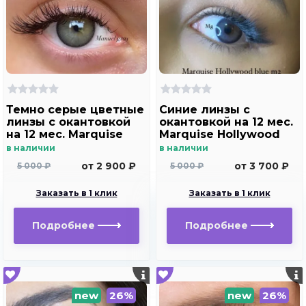
Темно серые цветные
Синие линзы c
линзы c окантовкой
окантовкой на 12 мес.
на 12 мес. Marquise
Marquise Hollywood
Manuel gray ( с легким
blue m2
в наличии
в наличии
эффектом увеличения
от 2 900 ₽
от 3 700 ₽
5 000 ₽
5 000 ₽
глаз )
Заказать в 1 клик
Заказать в 1 клик
Подробнее
Подробнее
new
26%
new
26%