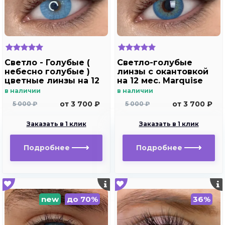
Светло - Голубые (
Светло-голубые
небесно голубые )
линзы c окантовкой
цветные линзы на 12
на 12 мес. Marquise
мес. Marquise blue
Rumeisa blue
в наличии
в наличии
от 3 700 ₽
от 3 700 ₽
5 000 ₽
5 000 ₽
Заказать в 1 клик
Заказать в 1 клик
Подробнее
Подробнее
new
до 70%
36%