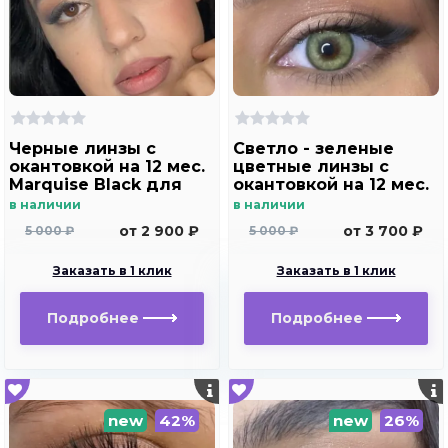
Черные линзы c
Светло - зеленые
окантовкой на 12 мес.
цветные линзы c
Marquise Black для
окантовкой на 12 мес.
темных и светлых
Marquise Dominico
в наличии
в наличии
глаз
green
от 2 900 ₽
от 3 700 ₽
5 000 ₽
5 000 ₽
Заказать в 1 клик
Заказать в 1 клик
Подробнее
Подробнее
new
42%
new
26%