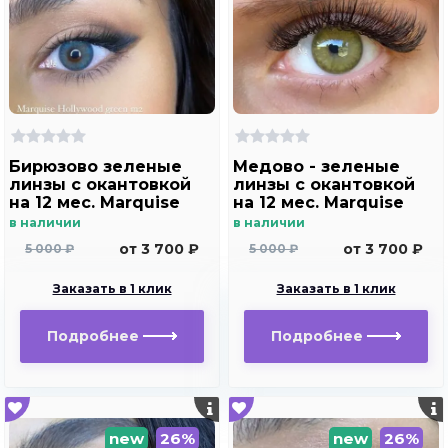
Бирюзово зеленые
Медово - зеленые
линзы c окантовкой
линзы c окантовкой
на 12 мес. Marquise
на 12 мес. Marquise
Hollywood green m2
Hollywood brown m2
в наличии
в наличии
от 3 700 ₽
от 3 700 ₽
5 000 ₽
5 000 ₽
Заказать в 1 клик
Заказать в 1 клик
Подробнее
Подробнее
new
26%
new
26%