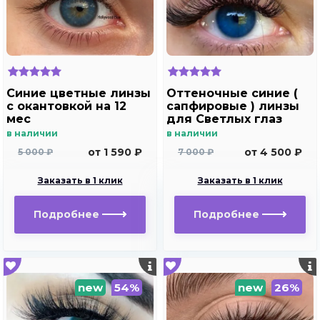
Синие цветные линзы
Оттеночные синие (
c окантовкой на 12
сапфировые ) линзы
мес
для Светлых глаз
Marquise Solo dark
в наличии
в наличии
blue
от 1 590 ₽
от 4 500 ₽
5 000 ₽
7 000 ₽
Заказать в 1 клик
Заказать в 1 клик
Подробнее
Подробнее
new
54%
new
26%