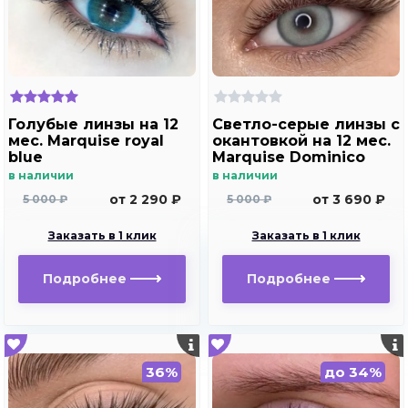
Голубые линзы на 12
Светло-серые линзы c
мес. Marquise royal
окантовкой на 12 мес.
blue
Marquise Dominico
gray
в наличии
в наличии
от 2 290 ₽
от 3 690 ₽
5 000 ₽
5 000 ₽
Заказать в 1 клик
Заказать в 1 клик
Подробнее
Подробнее
36%
до 34%