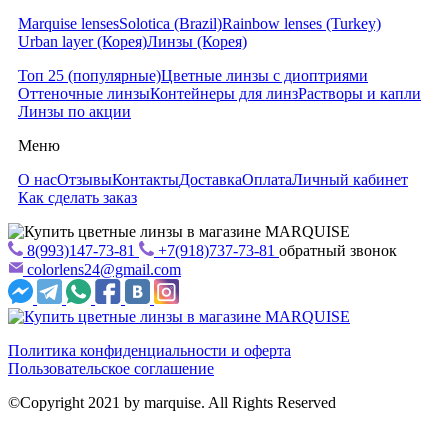
Marquise lenses
Solotica (Brazil)
Rainbow lenses (Turkey)
Urban layer (Корея)
Линзы (Корея)
Топ 25 (популярные)
Цветные линзы с диоптриями
Оттеночные линзы
Контейнеры для линз
Растворы и капли
Линзы по акции
Меню
О нас
Отзывы
Контакты
Доставка
Оплата
Личный кабинет
Как сделать заказ
8(993)147-73-81
+7(918)737-73-81
обратный звонок
colorlens24@gmail.com
Политика конфиденциальности и оферта
Пользовательское соглашение
©Copyright 2021 by marquise. All Rights Reserved