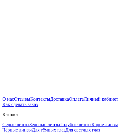
О нас
Отзывы
Контакты
Доставка
Оплата
Личный кабинет
Как сделать заказ
Каталог
Серые линзы
Зеленые линзы
Голубые линзы
Карие линзы
Чёрные линзы
Для тёмных глаз
Для светлых глаз