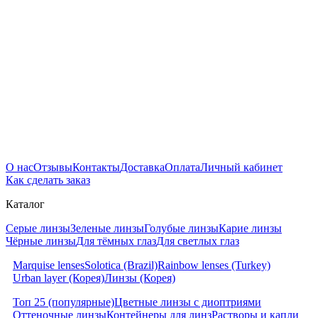
О нас
Отзывы
Контакты
Доставка
Оплата
Личный кабинет
Как сделать заказ
Каталог
Серые линзы
Зеленые линзы
Голубые линзы
Карие линзы
Чёрные линзы
Для тёмных глаз
Для светлых глаз
Marquise lenses
Solotica (Brazil)
Rainbow lenses (Turkey)
Urban layer (Корея)
Линзы (Корея)
Топ 25 (популярные)
Цветные линзы с диоптриями
Оттеночные линзы
Контейнеры для линз
Растворы и капли