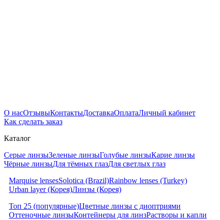
О нас
Отзывы
Контакты
Доставка
Оплата
Личный кабинет
Как сделать заказ
Каталог
Серые линзы
Зеленые линзы
Голубые линзы
Карие линзы
Чёрные линзы
Для тёмных глаз
Для светлых глаз
Marquise lenses
Solotica (Brazil)
Rainbow lenses (Turkey)
Urban layer (Корея)
Линзы (Корея)
Топ 25 (популярные)
Цветные линзы с диоптриями
Оттеночные линзы
Контейнеры для линз
Растворы и капли