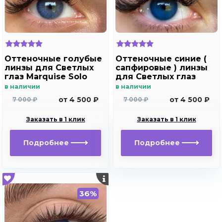
Оттеночные голубые
Оттеночные синие (
линзы для Светлых
сапфировые ) линзы
глаз Marquise Solo
для Светлых глаз
blue для
Marquise Solo dark
в наличии
в наличии
дальнозоркости и
blue
от 4 500 ₽
от 4 500 ₽
7 000 ₽
7 000 ₽
близорукости
Заказать в 1 клик
Заказать в 1 клик
Подробнее
Подробнее
36%