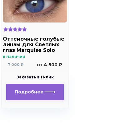
Оттеночные голубые
линзы для Светлых
глаз Marquise Solo
blue с отверстием
в наличии
для дальнозоркости
от 4 500 ₽
7 000 ₽
и близорукости
Заказать в 1 клик
Подробнее