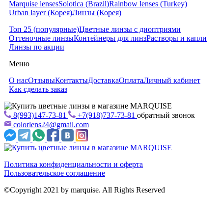
Marquise lenses
Solotica (Brazil)
Rainbow lenses (Turkey)
Urban layer (Корея)
Линзы (Корея)
Топ 25 (популярные)
Цветные линзы с диоптриями
Оттеночные линзы
Контейнеры для линз
Растворы и капли
Линзы по акции
Меню
О нас
Отзывы
Контакты
Доставка
Оплата
Личный кабинет
Как сделать заказ
8(993)147-73-81
+7(918)737-73-81
обратный звонок
colorlens24@gmail.com
Политика конфиденциальности и оферта
Пользовательское соглашение
©Copyright 2021 by marquise. All Rights Reserved