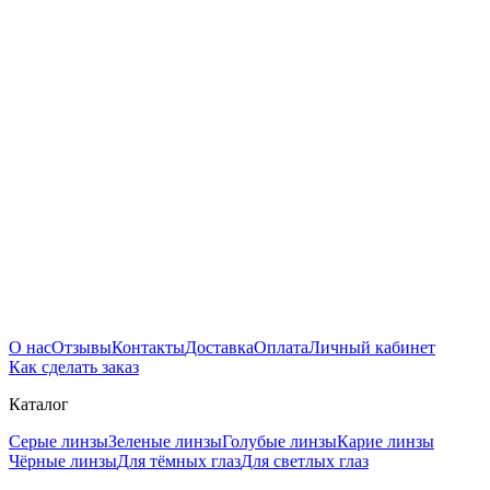
О нас
Отзывы
Контакты
Доставка
Оплата
Личный кабинет
Как сделать заказ
Каталог
Серые линзы
Зеленые линзы
Голубые линзы
Карие линзы
Чёрные линзы
Для тёмных глаз
Для светлых глаз