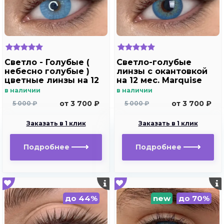
Светло - Голубые (
Светло-голубые
небесно голубые )
линзы c окантовкой
цветные линзы на 12
на 12 мес. Marquise
мес. Marquise blue
Rumeisa blue
в наличии
в наличии
от 3 700 ₽
от 3 700 ₽
5 000 ₽
5 000 ₽
Заказать в 1 клик
Заказать в 1 клик
Подробнее
Подробнее
до 44%
new
до 70%