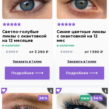
Светло-голубые
Синие цветные линзы
линзы с окантовкой
c окантовкой на 12
на 12 месяцев
мес
Marquise sura blue
в наличии
в наличии
от 3 290 ₽
от 1 590 ₽
5 000 ₽
5 000 ₽
Заказать в 1 клик
Заказать в 1 клик
Подробнее
Подробнее
36%
new
54%