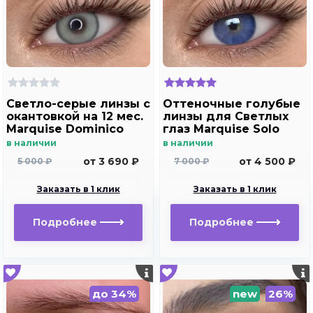
Светло-серые линзы c
Оттеночные голубые
окантовкой на 12 мес.
линзы для Светлых
Marquise Dominico
глаз Marquise Solo
gray
blue с отверстием
в наличии
в наличии
для дальнозоркости
от 3 690 ₽
от 4 500 ₽
5 000 ₽
7 000 ₽
и близорукости
Заказать в 1 клик
Заказать в 1 клик
Подробнее
Подробнее
до 34%
new
26%