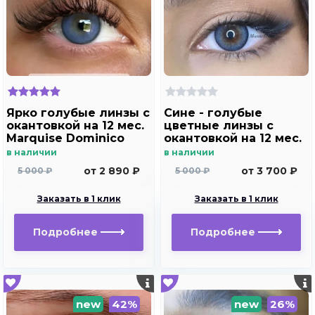
Ярко голубые линзы c
Сине - голубые
окантовкой на 12 мес.
цветные линзы c
Marquise Dominico
окантовкой на 12 мес.
blue
Marquise Manuel blue
в наличии
в наличии
от 2 890 ₽
от 3 700 ₽
5 000 ₽
5 000 ₽
Заказать в 1 клик
Заказать в 1 клик
Подробнее
Подробнее
new
42%
new
26%