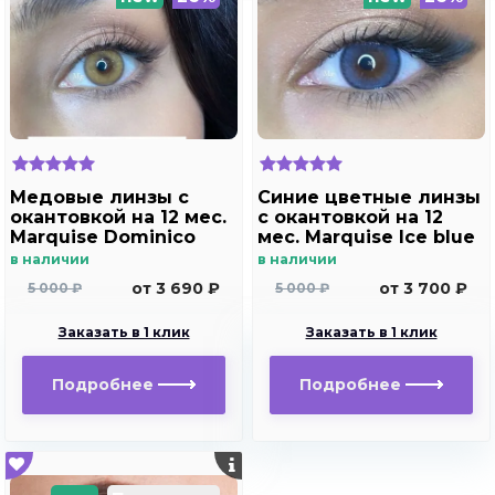
Медовые линзы c
Синие цветные линзы
окантовкой на 12 мес.
c окантовкой на 12
Marquise Dominico
мес. Marquise Ice blue
brown /Медовые
в наличии
в наличии
линзы для светлых и
от 3 690 ₽
от 3 700 ₽
5 000 ₽
5 000 ₽
темных глаз с
диоптриями
Заказать в 1 клик
Заказать в 1 клик
Подробнее
Подробнее