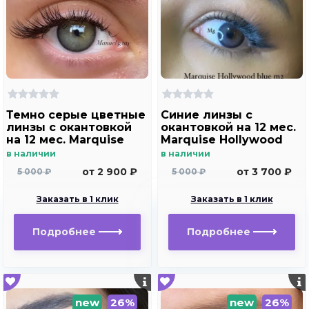
Темно серые цветные
Синие линзы c
линзы c окантовкой
окантовкой на 12 мес.
на 12 мес. Marquise
Marquise Hollywood
Manuel gray ( с легким
blue m2
в наличии
в наличии
эффектом увеличения
от 2 900 ₽
от 3 700 ₽
5 000 ₽
5 000 ₽
глаз )
Заказать в 1 клик
Заказать в 1 клик
Подробнее
Подробнее
new
26%
new
26%