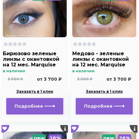
Бирюзово зеленые
Медово - зеленые
линзы c окантовкой
линзы c окантовкой
на 12 мес. Marquise
на 12 мес. Marquise
Hollywood green m2
Hollywood brown m2
в наличии
в наличии
от 3 700 ₽
от 3 700 ₽
5 000 ₽
5 000 ₽
Заказать в 1 клик
Заказать в 1 клик
Подробнее
Подробнее
new
26%
new
26%