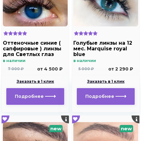
Оттеночные синие (
Голубые линзы на 12
сапфировые ) линзы
мес. Marquise royal
для Светлых глаз
blue
Marquise Solo dark
в наличии
в наличии
blue
от 4 500 ₽
от 2 290 ₽
7 000 ₽
5 000 ₽
Заказать в 1 клик
Заказать в 1 клик
Подробнее
Подробнее
new
new