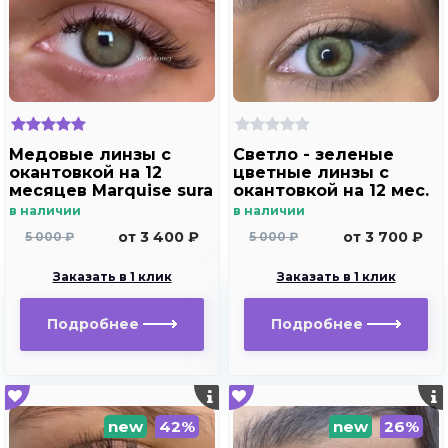
Медовые линзы с
Светло - зеленые
окантовкой на 12
цветные линзы c
месяцев Marquise sura
окантовкой на 12 мес.
Honey
Marquise Dominico
в наличии
в наличии
green
от 3 400 ₽
от 3 700 ₽
5 000 ₽
5 000 ₽
Заказать в 1 клик
Заказать в 1 клик
Подробнее
Подробнее
new
42%
new
26%