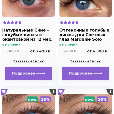
Натуральные Сине -
Оттеночные голубые
голубые линзы c
линзы для Светлых
окантовкой на 12 мес.
глаз Marquise Solo
Marquise essvase Blue
blue для
в наличии
в наличии
дальнозоркости и
от 3 490 ₽
от 4 500 ₽
5 000 ₽
7 000 ₽
близорукости
Заказать в 1 клик
Заказать в 1 клик
Подробнее
Подробнее
new
26%
new
26%