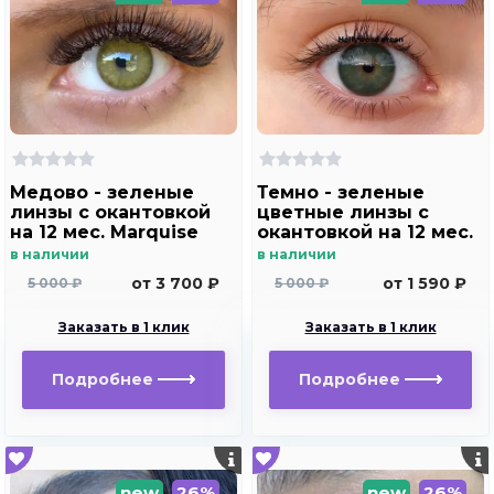
Медово - зеленые
Темно - зеленые
линзы c окантовкой
цветные линзы c
на 12 мес. Marquise
окантовкой на 12 мес.
Hollywood brown m2
Максимально
в наличии
в наличии
натуральные ,
от 3 700 ₽
от 1 590 ₽
5 000 ₽
5 000 ₽
ультратонкие и
дышащие линзы
Заказать в 1 клик
Заказать в 1 клик
Подробнее
Подробнее
new
26%
new
26%