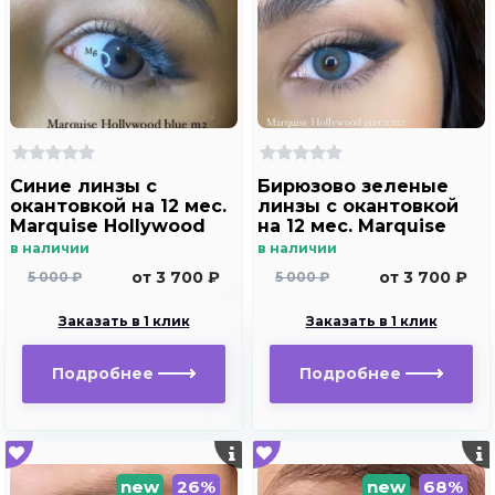
Синие линзы c
Бирюзово зеленые
окантовкой на 12 мес.
линзы c окантовкой
Marquise Hollywood
на 12 мес. Marquise
blue m2
Hollywood green m2
в наличии
в наличии
от 3 700 ₽
от 3 700 ₽
5 000 ₽
5 000 ₽
Заказать в 1 клик
Заказать в 1 клик
Подробнее
Подробнее
new
26%
new
68%