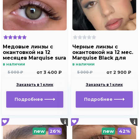
Медовые линзы с
Черные линзы c
окантовкой на 12
окантовкой на 12 мес.
месяцев Marquise sura
Marquise Black для
Honey
темных и светлых
в наличии
в наличии
глаз
от 3 400 ₽
от 2 900 ₽
5 000 ₽
5 000 ₽
Заказать в 1 клик
Заказать в 1 клик
Подробнее
Подробнее
new
26%
new
42%