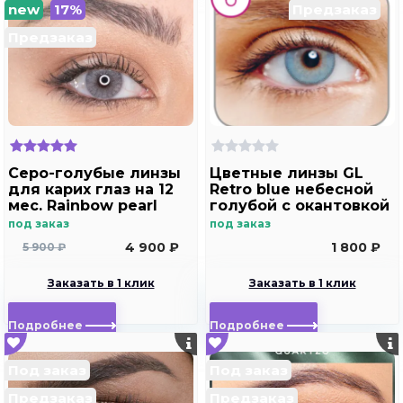
new
17%
Предзаказ
Предзаказ
Серо-голубые линзы
Цветные линзы GL
для карих глаз на 12
Retro blue небесной
мес. Rainbow pearl
голубой с окантовкой
под заказ
под заказ
4 900 ₽
1 800 ₽
5 900 ₽
Заказать в 1 клик
Заказать в 1 клик
Подробнее
Подробнее
Под заказ
Под заказ
Предзаказ
Предзаказ