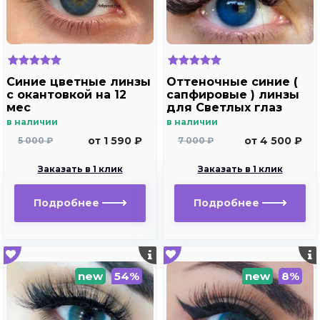
Синие цветные линзы
Оттеночные синие (
c окантовкой на 12
сапфировые ) линзы
мес
для Светлых глаз
Marquise Solo dark
в наличии
в наличии
blue
от 1 590 ₽
от 4 500 ₽
5 000 ₽
7 000 ₽
Заказать в 1 клик
Заказать в 1 клик
Подробнее
Подробнее
new
54%
new
8%