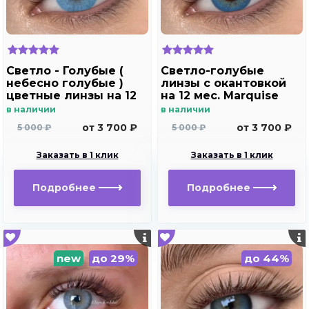
Светло - Голубые (
Светло-голубые
небесно голубые )
линзы c окантовкой
цветные линзы на 12
на 12 мес. Marquise
мес. Marquise blue
Rumeisa blue
в наличии
в наличии
от 3 700 ₽
от 3 700 ₽
5 000 ₽
5 000 ₽
Заказать в 1 клик
Заказать в 1 клик
Подробнее
Подробнее
new
до 29%
до 44%