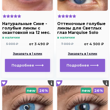
Натуральные Сине -
Оттеночные голубые
голубые линзы c
линзы для Светлых
окантовкой на 12 мес.
глаз Marquise Solo
Marquise essvase Blue
blue для
в наличии
в наличии
дальнозоркости и
от 3 490 ₽
от 4 500 ₽
5 000 ₽
7 000 ₽
близорукости
Заказать в 1 клик
Заказать в 1 клик
Подробнее
Подробнее
new
26%
new
26%