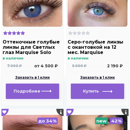
Оттеночные голубые
Серо-голубые линзы
линзы для Светлых
c окантовкой на 12
глаз Marquise Solo
мес. Marquise
blue с отверстием
elegance blue m2
в наличии
в наличии
для дальнозоркости
от 4 500 ₽
2 190 ₽
7 000 ₽
5 000 ₽
и близорукости
Заказать в 1 клик
Заказать в 1 клик
Подробнее
Купить
до 34%
new
42%