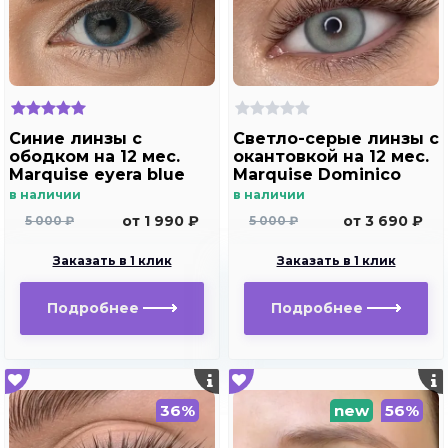
Синие линзы с
Светло-серые линзы c
ободком на 12 мес.
окантовкой на 12 мес.
Marquise eyera blue
Marquise Dominico
gray
в наличии
в наличии
от 1 990 ₽
от 3 690 ₽
5 000 ₽
5 000 ₽
Заказать в 1 клик
Заказать в 1 клик
Подробнее
Подробнее
36%
new
56%