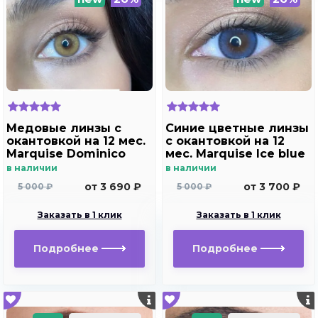
Медовые линзы c
Синие цветные линзы
окантовкой на 12 мес.
c окантовкой на 12
Marquise Dominico
мес. Marquise Ice blue
brown /Медовые
в наличии
в наличии
линзы для светлых и
от 3 690 ₽
от 3 700 ₽
5 000 ₽
5 000 ₽
темных глаз с
диоптриями
Заказать в 1 клик
Заказать в 1 клик
Подробнее
Подробнее