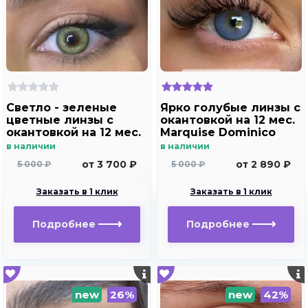
Светло - зеленые
Ярко голубые линзы c
цветные линзы c
окантовкой на 12 мес.
окантовкой на 12 мес.
Marquise Dominico
Marquise Dominico
blue
в наличии
в наличии
green
от 3 700 ₽
от 2 890 ₽
5 000 ₽
5 000 ₽
Заказать в 1 клик
Заказать в 1 клик
Подробнее
Подробнее
new
26%
new
42%