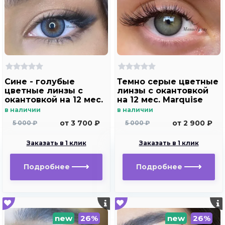
Сине - голубые
Темно серые цветные
цветные линзы c
линзы c окантовкой
окантовкой на 12 мес.
на 12 мес. Marquise
Marquise Manuel blue
Manuel gray ( с легким
в наличии
в наличии
эффектом увеличения
от 3 700 ₽
от 2 900 ₽
5 000 ₽
5 000 ₽
глаз )
Заказать в 1 клик
Заказать в 1 клик
Подробнее
Подробнее
new
26%
new
26%