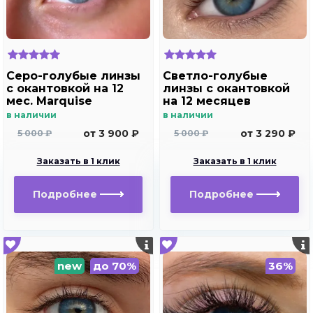
Серо-голубые линзы
Светло-голубые
c окантовкой на 12
линзы с окантовкой
мес. Marquise
на 12 месяцев
elegance blue
Marquise sura blue
в наличии
в наличии
от 3 900 ₽
от 3 290 ₽
5 000 ₽
5 000 ₽
Заказать в 1 клик
Заказать в 1 клик
Подробнее
Подробнее
new
до 70%
36%