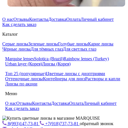
О нас
Отзывы
Контакты
Доставка
Оплата
Личный кабинет
Как сделать заказ
Каталог
Серые линзы
Зеленые линзы
Голубые линзы
Карие линзы
Чёрные линзы
Для тёмных глаз
Для светлых глаз
Marquise lenses
Solotica (Brazil)
Rainbow lenses (Turkey)
Urban layer (Корея)
Линзы (Корея)
Топ 25 (популярные)
Цветные линзы с диоптриями
Оттеночные линзы
Контейнеры для линз
Растворы и капли
Линзы по акции
Меню
О нас
Отзывы
Контакты
Доставка
Оплата
Личный кабинет
Как сделать заказ
8(993)147-73-81
+7(918)737-73-81
обратный звонок