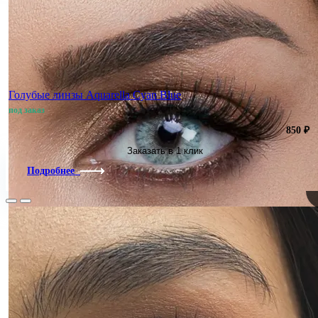
new
50%
Голубые линзы Aquarella Cyan Blue
под заказ
850 ₽
Заказать в 1 клик
Подробнее
Под заказ
Предзаказ