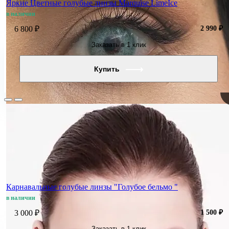
Яркие Цветные голубые линзы Marquise LimeIce
в наличии
6 800 ₽
2 990 ₽
Заказать в 1 клик
Купить
56%
Карнавальные голубые линзы "Голубое бельмо "
в наличии
3 000 ₽
1 500 ₽
Заказать в 1 клик