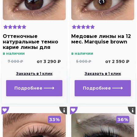
Оттеночные
Медовые линзы на 12
натуральные темно
мес. Marquise brown
карие линзы для
Светлых глаз Marquise
в наличии
в наличии
Solo Dark brown
от 3 290 ₽
от 2 590 ₽
7 000 ₽
5 000 ₽
(темно карие ) /
Плюсовые диоптрии
Заказать в 1 клик
Заказать в 1 клик
для дальнозоркости
и близорукости
Подробнее
Подробнее
33%
36%