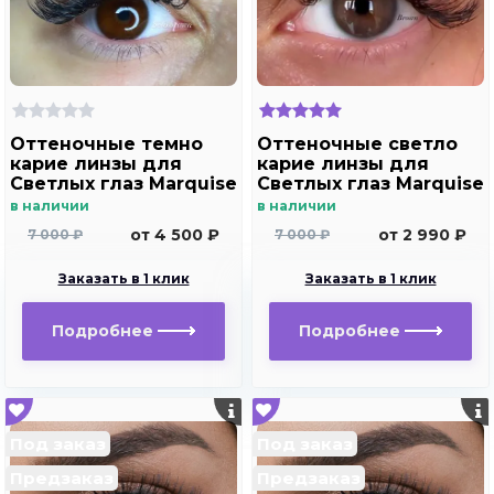
Оттеночные темно
Оттеночные светло
карие линзы для
карие линзы для
Светлых глаз Marquise
Светлых глаз Marquise
Solo brown с
Solo brown без
в наличии
в наличии
отверстием (темно
отверстия ( карие ) /
от 4 500 ₽
от 2 990 ₽
7 000 ₽
7 000 ₽
карие ) /Плюсовые
Плюсовые диоптрии
диоптрии для
для дальнозоркости
Заказать в 1 клик
Заказать в 1 клик
дальнозоркости и
и близорукости
близорукости
Подробнее
Подробнее
Под заказ
Под заказ
Предзаказ
Предзаказ