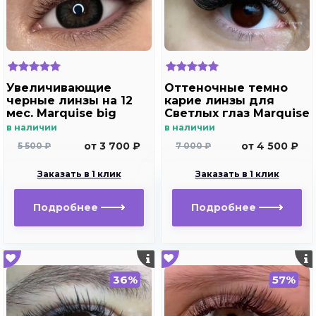
Увеличивающие
Оттеночные темно
черные линзы на 12
карие линзы для
мес. Marquise big
Светлых глаз Marquise
black - gray
Solo Dark brown с
в наличии
в наличии
отверстием (темно
от 3 700 ₽
от 4 500 ₽
5 500 ₽
7 000 ₽
карие ) /Плюсовые
диоптрии для
Заказать в 1 клик
Заказать в 1 клик
дальнозоркости и
близорукости
Подробнее
Подробнее
36%
57%