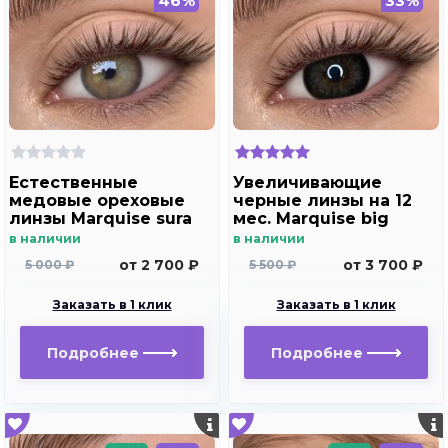
46%
33%
Естественные
Увеличивающие
медовые ореховые
черные линзы на 12
линзы Marquise sura
мес. Marquise big
chocolate
black - gray
в наличии
в наличии
от 2 700 ₽
от 3 700 ₽
5 000 ₽
5 500 ₽
Заказать в 1 клик
Заказать в 1 клик
Подробнее
Подробнее