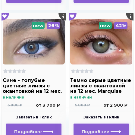
new
26%
new
42%
Сине - голубые
Темно серые цветные
цветные линзы c
линзы c окантовкой
окантовкой на 12 мес.
на 12 мес. Marquise
Marquise Manuel blue
Manuel gray ( с легким
в наличии
в наличии
эффектом увеличения
от 3 700 ₽
от 2 900 ₽
5 000 ₽
5 000 ₽
глаз )
Заказать в 1 клик
Заказать в 1 клик
Подробнее
Подробнее