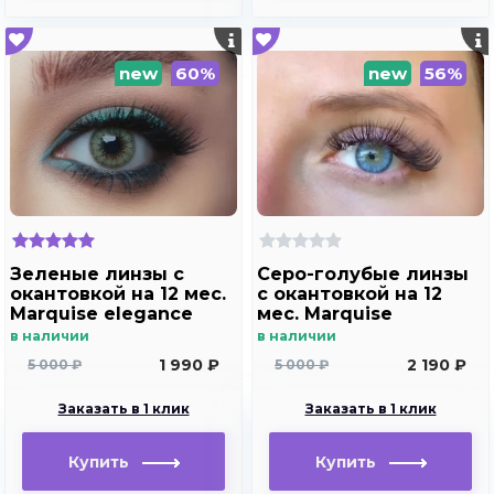
new
60%
new
56%
Зеленые линзы c
Серо-голубые линзы
окантовкой на 12 мес.
c окантовкой на 12
Marquise elegance
мес. Marquise
green m2
elegance blue m2
в наличии
в наличии
1 990 ₽
2 190 ₽
5 000 ₽
5 000 ₽
Заказать в 1 клик
Заказать в 1 клик
Купить
Купить