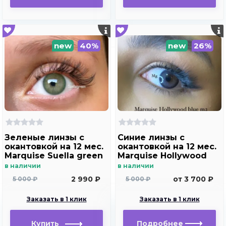
new
40%
new
26%
Зеленые линзы c
Синие линзы c
окантовкой на 12 мес.
окантовкой на 12 мес.
Marquise Suella green
Marquise Hollywood
для светлых глаз
blue m2
в наличии
в наличии
2 990 ₽
от 3 700 ₽
5 000 ₽
5 000 ₽
Заказать в 1 клик
Заказать в 1 клик
Купить
Подробнее