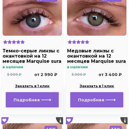
Темно-серые линзы с
Медовые линзы с
окантовкой на 12
окантовкой на 12
месяцев Marquise sura
месяцев Marquise sura
grafite/Линзы в стиле
Honey
в наличии
в наличии
Acuvue define
от 2 990 ₽
от 3 400 ₽
5 000 ₽
5 000 ₽
Заказать в 1 клик
Заказать в 1 клик
Подробнее
Подробнее