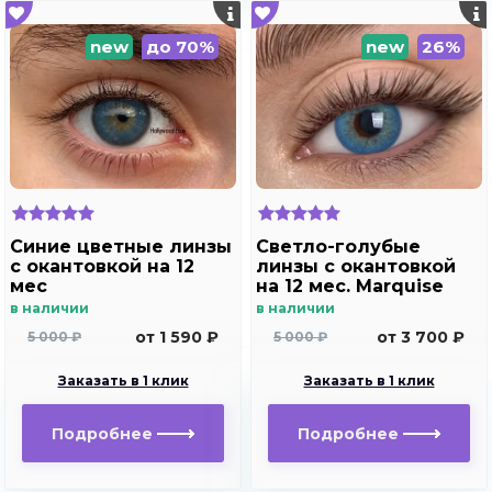
new
до 70%
new
26%
Синие цветные линзы
Светло-голубые
c окантовкой на 12
линзы c окантовкой
мес
на 12 мес. Marquise
Rumeisa blue
в наличии
в наличии
от 1 590 ₽
от 3 700 ₽
5 000 ₽
5 000 ₽
Заказать в 1 клик
Заказать в 1 клик
Подробнее
Подробнее