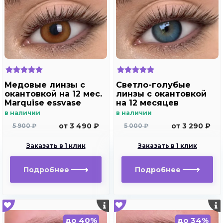
Медовые линзы c
Светло-голубые
окантовкой на 12 мес.
линзы с окантовкой
Marquise essvase
на 12 месяцев
brown
Marquise sura blue
в наличии
в наличии
от 3 490 ₽
от 3 290 ₽
5 900 ₽
5 000 ₽
Заказать в 1 клик
Заказать в 1 клик
Подробнее
Подробнее
до 40%
до 34%