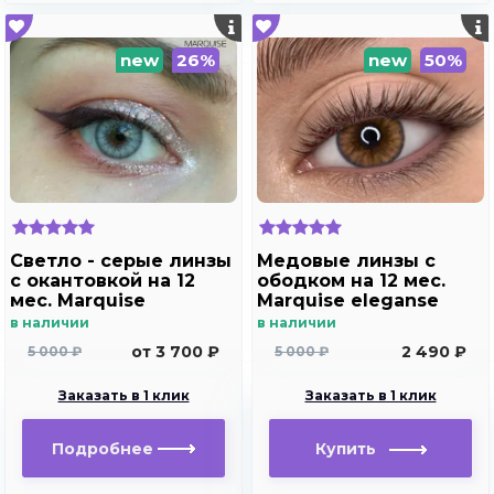
new
26%
new
50%
Светло - cерые линзы
Медовые линзы с
c окантовкой на 12
ободком на 12 мес.
мес. Marquise
Marquise eleganse
elegance light gray
brown
в наличии
в наличии
от 3 700 ₽
2 490 ₽
5 000 ₽
5 000 ₽
Заказать в 1 клик
Заказать в 1 клик
Подробнее
Купить