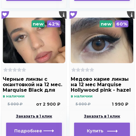
new
42%
new
60%
Черные линзы c
Медово карие линзы
окантовкой на 12 мес.
на 12 мес Marquise
Marquise Black для
Hollywood pink - hazel
темных и светлых
в наличии
в наличии
глаз
от 2 900 ₽
1 990 ₽
5 000 ₽
5 000 ₽
Заказать в 1 клик
Заказать в 1 клик
Подробнее
Купить