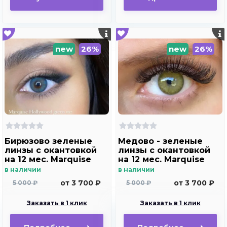
new
26%
new
26%
Бирюзово зеленые
Медово - зеленые
линзы c окантовкой
линзы c окантовкой
на 12 мес. Marquise
на 12 мес. Marquise
Hollywood green m2
Hollywood brown m2
в наличии
в наличии
от 3 700 ₽
от 3 700 ₽
5 000 ₽
5 000 ₽
Заказать в 1 клик
Заказать в 1 клик