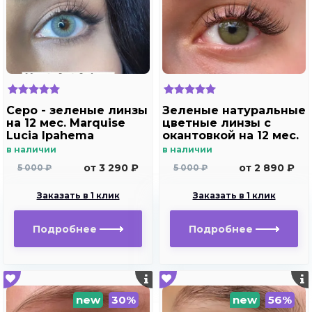
Серо - зеленые линзы
Зеленые натуральные
на 12 мес. Marquise
цветные линзы c
Lucia Ipahema
окантовкой на 12 мес.
Marquise essvase
в наличии
в наличии
green
от 3 290 ₽
от 2 890 ₽
5 000 ₽
5 000 ₽
Заказать в 1 клик
Заказать в 1 клик
Подробнее
Подробнее
new
30%
new
56%