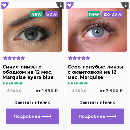
new
60%
new
до 29%
Синие линзы с
Серо-голубые линзы
ободком на 12 мес.
c окантовкой на 12
Marquise eyera blue
мес. Marquise
elegance blue
в наличии
в наличии
от 1 990 ₽
от 3 900 ₽
5 000 ₽
5 000 ₽
Заказать в 1 клик
Заказать в 1 клик
Подробнее
Подробнее