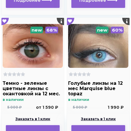
Подробнее
Подробнее
new
68%
new
60%
Темно - зеленые
Голубые линзы на 12
цветные линзы c
мес Marquise blue
окантовкой на 12 мес.
topaz
Максимально
в наличии
в наличии
натуральные ,
от 1 590 ₽
1 990 ₽
5 000 ₽
5 000 ₽
ультратонкие и
дышащие линзы
Заказать в 1 клик
Заказать в 1 клик