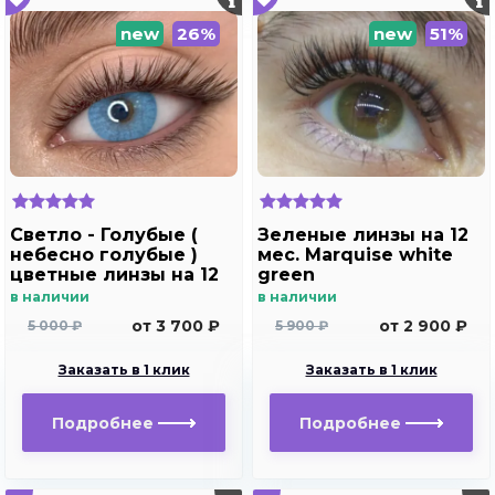
new
26%
new
51%
Светло - Голубые (
Зеленые линзы на 12
небесно голубые )
мес. Marquise white
цветные линзы на 12
green
мес. Marquise blue
в наличии
в наличии
от 3 700 ₽
от 2 900 ₽
5 000 ₽
5 900 ₽
Заказать в 1 клик
Заказать в 1 клик
Подробнее
Подробнее