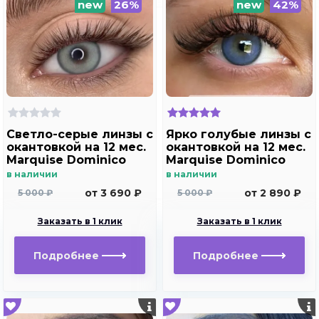
new
26%
new
42%
Светло-серые линзы c
Ярко голубые линзы c
окантовкой на 12 мес.
окантовкой на 12 мес.
Marquise Dominico
Marquise Dominico
gray
blue
в наличии
в наличии
от 3 690 ₽
от 2 890 ₽
5 000 ₽
5 000 ₽
Заказать в 1 клик
Заказать в 1 клик
Подробнее
Подробнее