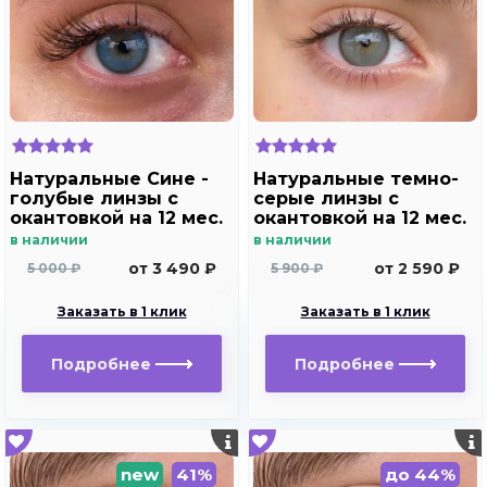
Натуральные Сине -
Натуральные темно-
голубые линзы c
серые линзы c
окантовкой на 12 мес.
окантовкой на 12 мес.
Marquise essvase Blue
Marquise essvase gray
в наличии
в наличии
от 3 490 ₽
от 2 590 ₽
5 000 ₽
5 900 ₽
Заказать в 1 клик
Заказать в 1 клик
Подробнее
Подробнее
new
41%
до 44%