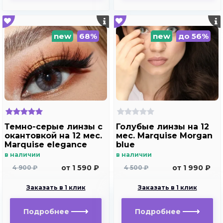
new
68%
new
до 56%
Темно-серые линзы c
Голубые линзы на 12
окантовкой на 12 мес.
мес. Marquise Morgan
Marquise elegance
blue
dark gray m2
в наличии
в наличии
от 1 590 ₽
от 1 990 ₽
4 900 ₽
4 500 ₽
Заказать в 1 клик
Заказать в 1 клик
Подробнее
Подробнее