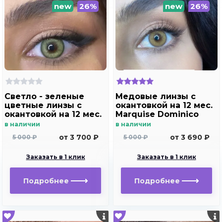
new
26%
new
26%
Светло - зеленые
Медовые линзы c
цветные линзы c
окантовкой на 12 мес.
окантовкой на 12 мес.
Marquise Dominico
Marquise Dominico
brown /Медовые
в наличии
в наличии
green
линзы для светлых и
от 3 700 ₽
от 3 690 ₽
5 000 ₽
5 000 ₽
темных глаз с
диоптриями
Заказать в 1 клик
Заказать в 1 клик
Подробнее
Подробнее