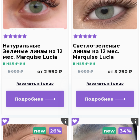
Натуральные
Светло-зеленые
Зеленые линзы на 12
линзы на 12 мес.
мес. Marquise Lucia
Marquise Lucia
Buzios
Copacabana
в наличии
в наличии
от 2 990 ₽
от 3 290 ₽
5 000 ₽
5 000 ₽
Заказать в 1 клик
Заказать в 1 клик
Подробнее
Подробнее
new
26%
new
34%