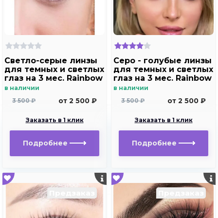
Светло-серые линзы
Серо - голубые линзы
для темных и светлых
для темных и светлых
глаз на 3 мес. Rainbow
глаз на 3 мес. Rainbow
Marine Ring gray с
Marine Ring Blue с
в наличии
в наличии
окантовкой
окантовкой
от 2 500 ₽
от 2 500 ₽
3 500 ₽
3 500 ₽
Заказать в 1 клик
Заказать в 1 клик
Подробнее
Подробнее
Предзаказ
Предзаказ