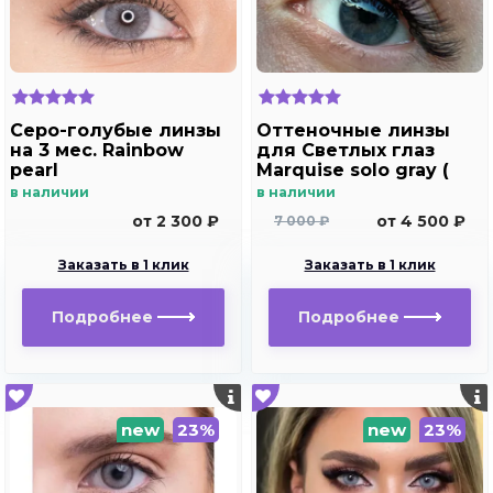
Серо-голубые линзы
Оттеночные линзы
на 3 мес. Rainbow
для Светлых глаз
pearl
Marquise solo gray (
без отверстия)
в наличии
в наличии
от 2 300 ₽
от 4 500 ₽
7 000 ₽
Заказать в 1 клик
Заказать в 1 клик
Подробнее
Подробнее
new
23%
new
23%