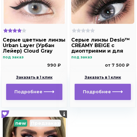
Серые цветные линзы
Серые линзы Desio™
Urban Layer (Урбан
CREAMY BEIGE с
Лейер) Cloud Gray
диоптриями и для
хорошего зрения
под заказ
под заказ
990 ₽
от 7 500 ₽
Заказать в 1 клик
Заказать в 1 клик
Подробнее
Подробнее
new
Предзаказ