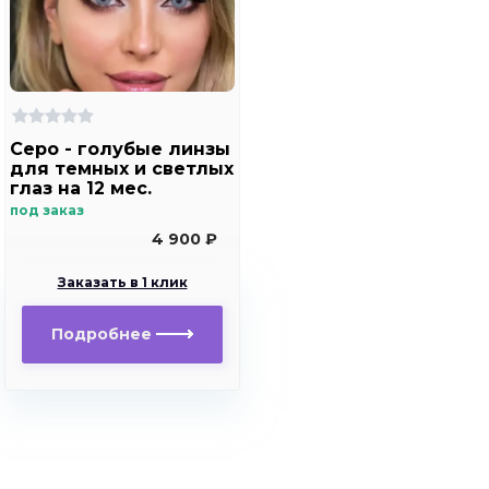
Серо - голубые линзы
для темных и светлых
глаз на 12 мес.
Rainbow Marine Ring
под заказ
Blue с окантовкой
4 900 ₽
Заказать в 1 клик
Подробнее