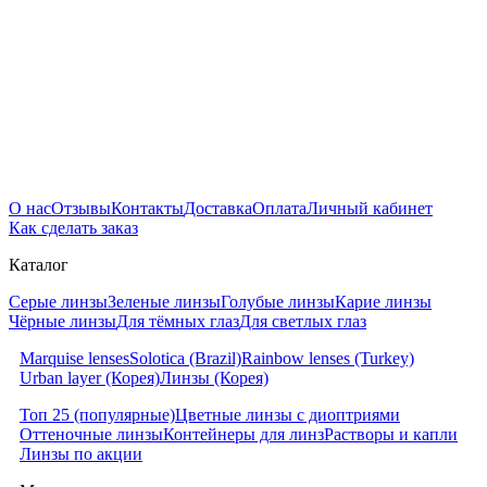
О нас
Отзывы
Контакты
Доставка
Оплата
Личный кабинет
Как сделать заказ
Каталог
Серые линзы
Зеленые линзы
Голубые линзы
Карие линзы
Чёрные линзы
Для тёмных глаз
Для светлых глаз
Marquise lenses
Solotica (Brazil)
Rainbow lenses (Turkey)
Urban layer (Корея)
Линзы (Корея)
Топ 25 (популярные)
Цветные линзы с диоптриями
Оттеночные линзы
Контейнеры для линз
Растворы и капли
Линзы по акции