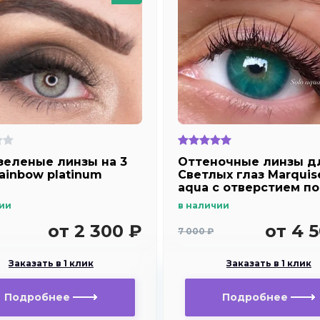
зеленые линзы на 3
Оттеночные линзы д
Rainbow platinum
Светлых глаз Marquis
aqua с отверстием п
зрачок для
ии
в наличии
дальнозоркости и
близорукости
от 2 300 ₽
от 4 
7 000 ₽
Заказать в 1 клик
Заказать в 1 клик
Подробнее
Подробнее