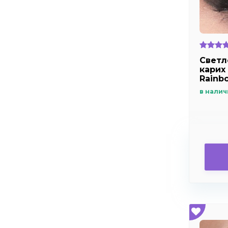
Светл
карих 
Rainb
в налич