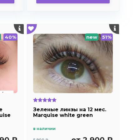
40%
new
51%
е
Зеленые линзы на 12 мес.
uise
Marquise white green
в наличии
990 ₽
от 2 900 ₽
5 900 ₽