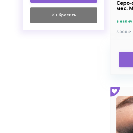
+6.0
Серо-
Самара
мес. M
+6.5
Красноярск
Сбросить
+7.0
Челябинск
в налич
+7.5
5 000 ₽
+8.0
+8.5
+9.0
+9.5
+10.0