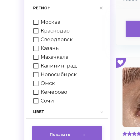
-7,75
РЕГИОН
-8.0
-8.5
Москва
-9.0
Краснодар
-9.5
Свердловск
-10.0
Казань
+1.0
Махачкала
+1.5
Калининград
+2.0
Новосибирск
+2.5
Омск
+3.0
Кемерово
+3.5
Сочи
+4.0
Нижний Новгород
ЦВЕТ
+4.5
Грозный
+5.0
Спб
+5.5
Показать
Ростов