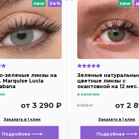
new
34%
new
д
о-зеленые линзы на
Зеленые натуральны
. Marquise Lucia
цветные линзы c
abana
окантовкой на 12 мес.
Marquise essvase gre
ии
в наличии
от 3 290 ₽
от 2 
5 000 ₽
Заказать в 1 клик
Заказать в 1 клик
Подробнее
Подробнее