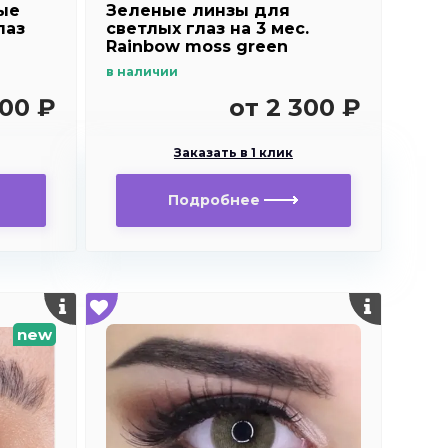
ые
Зеленые линзы для
лаз
светлых глаз на 3 мес.
Rainbow moss green
в наличии
500 ₽
от 2 300 ₽
Заказать в 1 клик
Подробнее
new