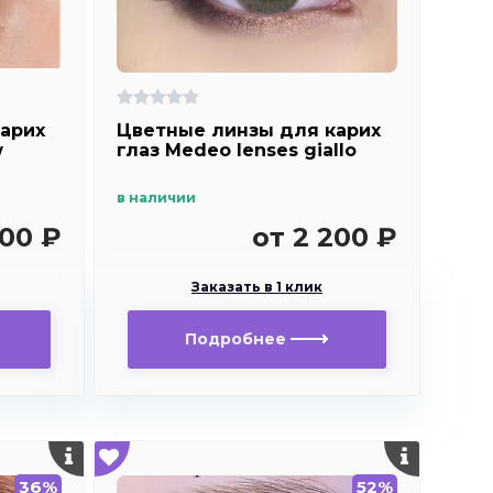
арих
Цветные линзы для карих
w
глаз Medeo lenses giallo
в наличии
300 ₽
от 2 200 ₽
Заказать в 1 клик
Подробнее
36%
52%