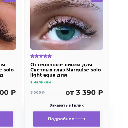
ля
Оттеночные линзы для
e solo
Светлых глаз Marquise solo
од
light aqua для
дальнозоркости и
в наличии
близорукости
500 ₽
от 3 390 ₽
7 000 ₽
Заказать в 1 клик
Подробнее