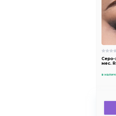
Серо-
мес. 
в налич