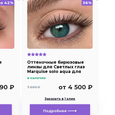
о 42%
36%
е
Оттеночные бирюзовые
линзы для Светлых глаз
Marquise solo aqua для
en
дальнозоркости и
в наличии
близорукости
890 ₽
от 4 500 ₽
7 000 ₽
Заказать в 1 клик
Подробнее