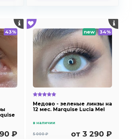
43%
new
34%
Медово - зеленые линзы на
зы
12 мес. Marquise Lucia Mel
quise
в наличии
990 ₽
от 3 290 ₽
5 000 ₽