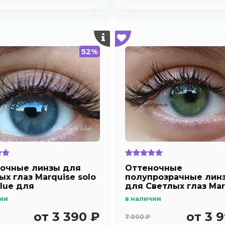
52%
очные линзы для
Оттеночные
ых глаз Marquise solo
полупрозрачные лин
blue для
для Светлых глаз Mar
озоркости и
solo light green для
ии
в наличии
рукости
дальнозоркости и
близорукости
от 3 390 ₽
от 3 
7 000 ₽