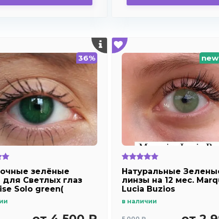
36%
new
очные зелёные
Натуральные Зелены
 для Светлых глаз
линзы на 12 мес. Marq
se Solo green(
Lucia Buzios
ые ) /Плюсовые
ии
в наличии
рии
от 4 500 ₽
от 2 
5 000 ₽