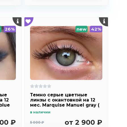
w
26%
new
42%
ные
Темно серые цветные
а 12
линзы c окантовкой на 12
blue
мес. Marquise Manuel gray (
с легким эффектом
в наличии
увеличения глаз )
700 ₽
от 2 900 ₽
5 000 ₽