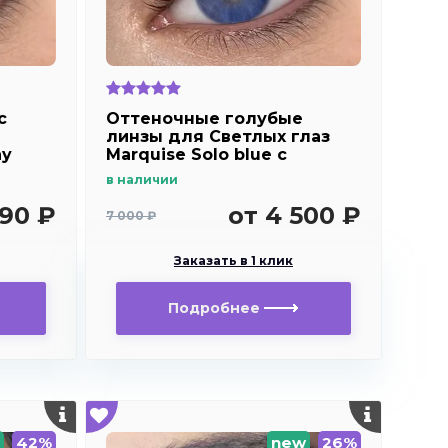
c
Оттеночные голубые
линзы для Светлых глаз
ay
Marquise Solo blue с
отверстием для
в наличии
дальнозоркости и
близорукости
690 ₽
от 4 500 ₽
7 000 ₽
Заказать в 1 клик
Подробнее
42%
new
26%