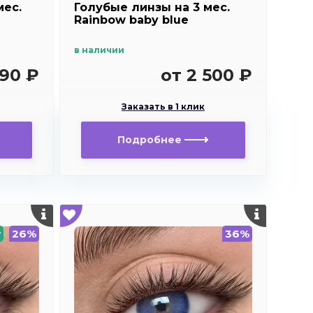
мес.
Голубые линзы на 3 мес.
Rainbow baby blue
в наличии
990 ₽
от 2 500 ₽
Заказать в 1 клик
Подробнее
w
26%
36%