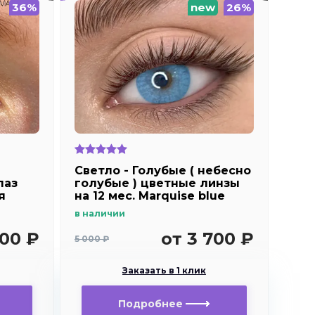
36%
new
26%
Светло - Голубые ( небесно
лаз
голубые ) цветные линзы
я
на 12 мес. Marquise blue
в наличии
500 ₽
от 3 700 ₽
5 000 ₽
Заказать в 1 клик
Подробнее