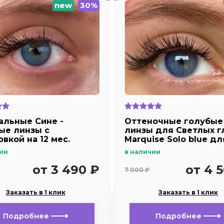
new
30%
альные Сине -
Оттеночные голубые
ые линзы c
линзы для Светлых г
вкой на 12 мес.
Marquise Solo blue дл
ise essvase Blue
дальнозоркости и
ии
в наличии
близорукости
от 3 490 ₽
от 4 
7 000 ₽
Заказать в 1 клик
Заказать в 1 клик
Подробнее
Подробнее