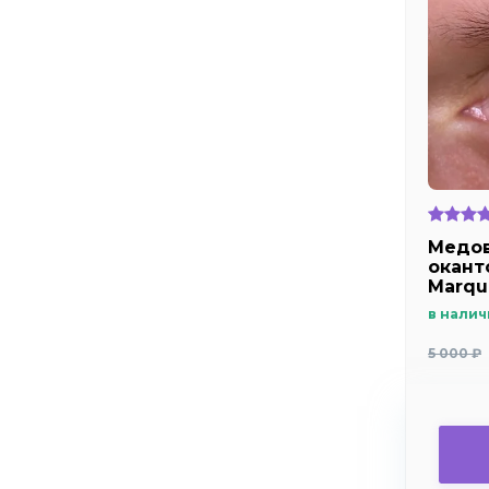
Медов
окант
Marqu
в налич
5 000 ₽