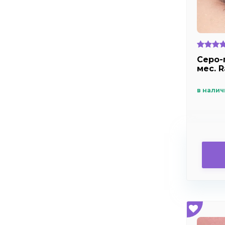
Серо-
мес. R
в налич