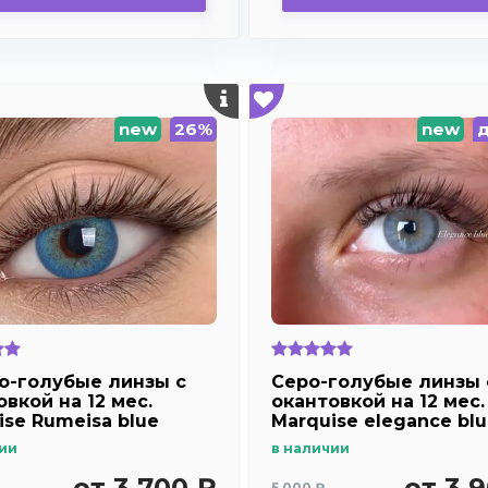
new
26%
new
о-голубые линзы c
Серо-голубые линзы 
вкой на 12 мес.
окантовкой на 12 мес.
ise Rumeisa blue
Marquise elegance bl
ии
в наличии
от 3 700 ₽
от 3 
5 000 ₽