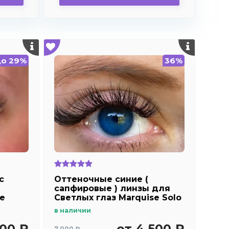
до 29%
36%
c
Оттеночные синие (
сапфировые ) линзы для
ue
Светлых глаз Marquise Solo
dark blue
в наличии
900 ₽
от 4 500 ₽
7 000 ₽