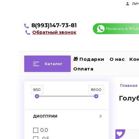
ли
8(993)147-73-81
Обратный звонок
🎁 Подарки
О нас
Ко
Каталог
Оплата
Главная
850
8900
Голу
ДИОПТРИИ
0.0
-0.5