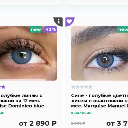
new
42%
ne
голубые линзы c
Сине - голубые цвет
вкой на 12 мес.
линзы c окантовкой н
ise Dominico blue
мес. Marquise Manuel 
ии
в наличии
от 2 890 ₽
от 3 
5 000 ₽