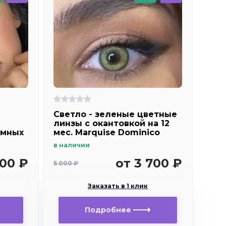
Светло - зеленые цветные
линзы c окантовкой на 12
емных
мес. Marquise Dominico
green
в наличии
900 ₽
от 3 700 ₽
5 000 ₽
Заказать в 1 клик
Подробнее