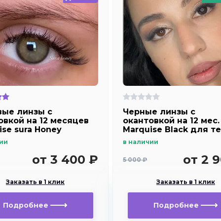
ые линзы с
Черные линзы c
овкой на 12 месяцев
окантовкой на 12 мес.
ise sura Honey
Marquise Black для т
и светлых глаз
ии
в наличии
от 3 400 ₽
от 2 
5 000 ₽
Заказать в 1 клик
Заказать в 1 клик
Подробнее
Подробнее