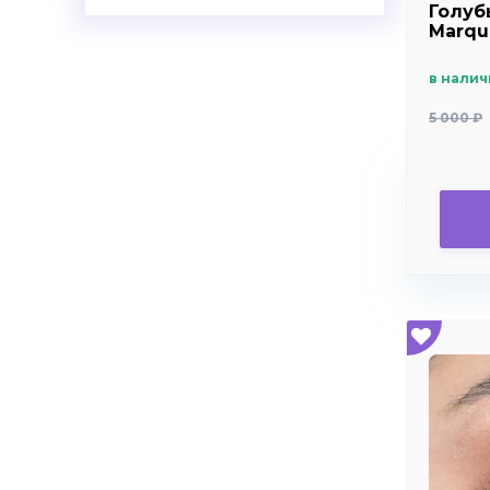
Голуб
+8.0
Marqui
+8.5
в налич
+9.0
5 000 ₽
+9.5
+10.0