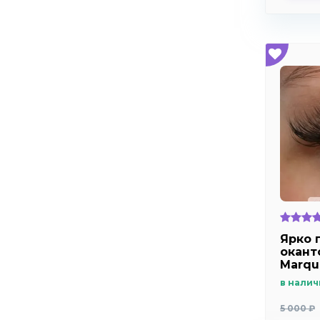
Ярко 
оканто
Marqu
в налич
5 000 ₽