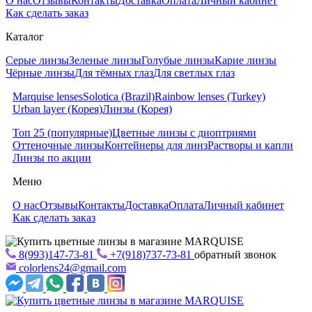
О нас
Отзывы
Контакты
Доставка
Оплата
Личный кабинет
Как сделать заказ
Каталог
Серые линзы
Зеленые линзы
Голубые линзы
Карие линзы
Чёрные линзы
Для тёмных глаз
Для светлых глаз
Marquise lenses
Solotica (Brazil)
Rainbow lenses (Turkey)
Urban layer (Корея)
Линзы (Корея)
Топ 25 (популярные)
Цветные линзы с диоптриями
Оттеночные линзы
Контейнеры для линз
Растворы и капли
Линзы по акции
Меню
О нас
Отзывы
Контакты
Доставка
Оплата
Личный кабинет
Как сделать заказ
8(993)147-73-81
+7(918)737-73-81
обратный звонок
colorlens24@gmail.com