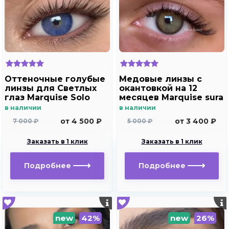
Оттеночные голубые
Медовые линзы с
линзы для Светлых
окантовкой на 12
глаз Marquise Solo
месяцев Marquise sura
blue с отверстием
Honey
в наличии
в наличии
для дальнозоркости
от 4 500 ₽
от 3 400 ₽
7 000 ₽
5 000 ₽
и близорукости
Заказать в 1 клик
Заказать в 1 клик
Подробнее
Подробнее
new
42%
new
26%