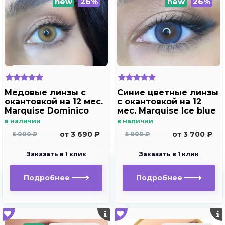
new
26%
new
26%
Медовые линзы c
Синие цветные линзы
окантовкой на 12 мес.
c окантовкой на 12
Marquise Dominico
мес. Marquise Ice blue
brown /Медовые
в наличии
в наличии
линзы для светлых и
от 3 690 ₽
от 3 700 ₽
5 000 ₽
5 000 ₽
темных глаз с
диоптриями
Заказать в 1 клик
Заказать в 1 клик
Подробнее
Подробнее