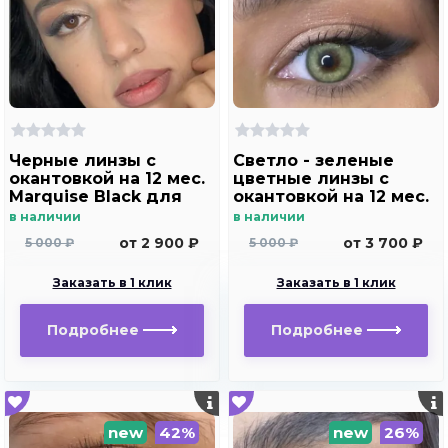
Черные линзы c
Светло - зеленые
окантовкой на 12 мес.
цветные линзы c
Marquise Black для
окантовкой на 12 мес.
темных и светлых
Marquise Dominico
в наличии
в наличии
глаз
green
от 2 900 ₽
от 3 700 ₽
5 000 ₽
5 000 ₽
Заказать в 1 клик
Заказать в 1 клик
Подробнее
Подробнее
new
42%
new
26%