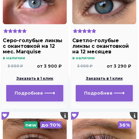
Серо-голубые линзы
Светло-голубые
c окантовкой на 12
линзы с окантовкой
мес. Marquise
на 12 месяцев
elegance blue
Marquise sura blue
в наличии
в наличии
от 3 900 ₽
от 3 290 ₽
5 000 ₽
5 000 ₽
Заказать в 1 клик
Заказать в 1 клик
Подробнее
Подробнее
new
до 70%
36%