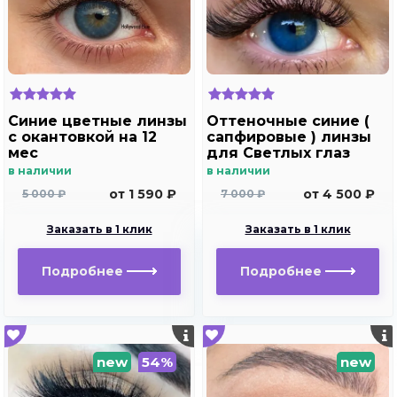
Синие цветные линзы
Оттеночные синие (
c окантовкой на 12
сапфировые ) линзы
мес
для Светлых глаз
Marquise Solo dark
в наличии
в наличии
blue
от 1 590 ₽
от 4 500 ₽
5 000 ₽
7 000 ₽
Заказать в 1 клик
Заказать в 1 клик
Подробнее
Подробнее
new
54%
new