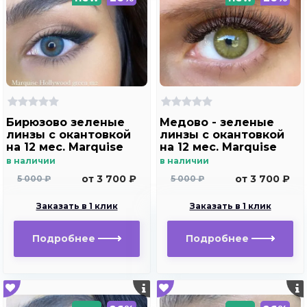
Бирюзово зеленые
Медово - зеленые
линзы c окантовкой
линзы c окантовкой
на 12 мес. Marquise
на 12 мес. Marquise
Hollywood green m2
Hollywood brown m2
в наличии
в наличии
от 3 700 ₽
от 3 700 ₽
5 000 ₽
5 000 ₽
Заказать в 1 клик
Заказать в 1 клик
Подробнее
Подробнее