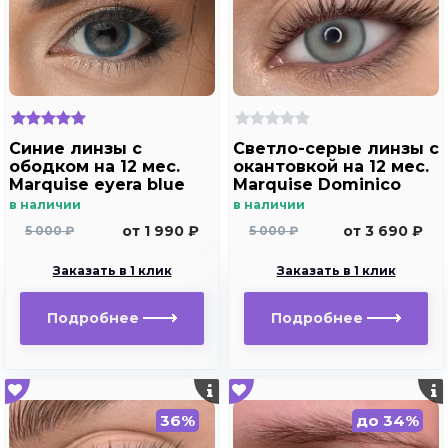
Синие линзы с
Светло-серые линзы c
ободком на 12 мес.
окантовкой на 12 мес.
Marquise eyera blue
Marquise Dominico
gray
в наличии
в наличии
от 1 990 ₽
от 3 690 ₽
5 000 ₽
5 000 ₽
Заказать в 1 клик
Заказать в 1 клик
Подробнее
Подробнее
36%
до 34%