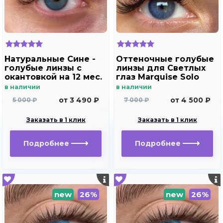
Натуральные Сине -
Оттеночные голубые
голубые линзы c
линзы для Светлых
окантовкой на 12 мес.
глаз Marquise Solo
Marquise essvase Blue
blue для
в наличии
в наличии
дальнозоркости и
от 3 490 ₽
от 4 500 ₽
5 000 ₽
7 000 ₽
близорукости
Заказать в 1 клик
Заказать в 1 клик
Подробнее
Подробнее
new
26%
new
26%