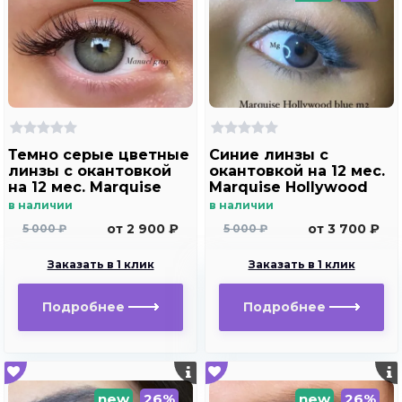
Темно серые цветные
Синие линзы c
линзы c окантовкой
окантовкой на 12 мес.
на 12 мес. Marquise
Marquise Hollywood
Manuel gray ( с легким
blue m2
в наличии
в наличии
эффектом увеличения
от 2 900 ₽
от 3 700 ₽
5 000 ₽
5 000 ₽
глаз )
Заказать в 1 клик
Заказать в 1 клик
Подробнее
Подробнее
new
26%
new
26%