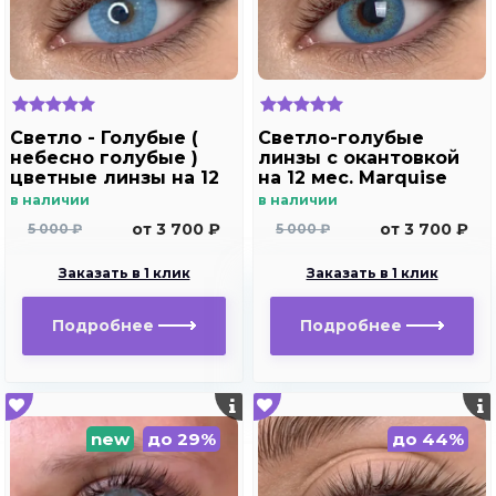
Светло - Голубые (
Светло-голубые
небесно голубые )
линзы c окантовкой
цветные линзы на 12
на 12 мес. Marquise
мес. Marquise blue
Rumeisa blue
в наличии
в наличии
от 3 700 ₽
от 3 700 ₽
5 000 ₽
5 000 ₽
Заказать в 1 клик
Заказать в 1 клик
Подробнее
Подробнее
new
до 29%
до 44%