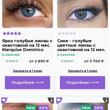
Ярко голубые линзы c
Сине - голубые
окантовкой на 12 мес.
цветные линзы c
Marquise Dominico
окантовкой на 12 мес.
blue
Marquise Manuel blue
в наличии
в наличии
от 2 890 ₽
от 3 700 ₽
5 000 ₽
5 000 ₽
Заказать в 1 клик
Заказать в 1 клик
Подробнее
Подробнее
new
42%
new
26%