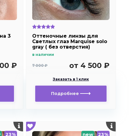
на 3
Оттеночные линзы для
Светлых глаз Marquise solo
gray ( без отверстия)
в наличии
300 ₽
от 4 500 ₽
7 000 ₽
Заказать в 1 клик
Подробнее
w
23%
new
23%