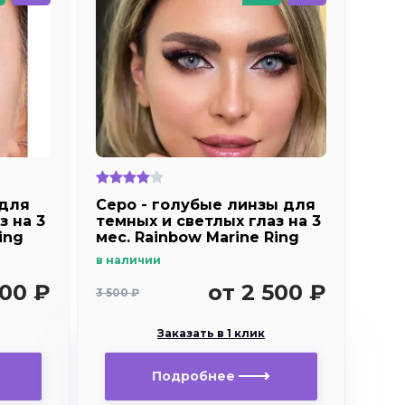
 для
Серо - голубые линзы для
з на 3
темных и светлых глаз на 3
ing
мес. Rainbow Marine Ring
Blue с окантовкой
в наличии
500 ₽
от 2 500 ₽
3 500 ₽
Заказать в 1 клик
Подробнее