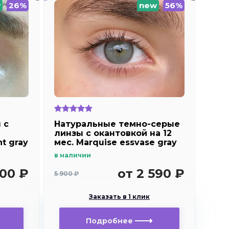
w
26%
new
56%
 c
Натуральные темно-серые
линзы c окантовкой на 12
ht gray
мес. Marquise essvase gray
в наличии
700 ₽
от 2 590 ₽
5 900 ₽
Заказать в 1 клик
Подробнее