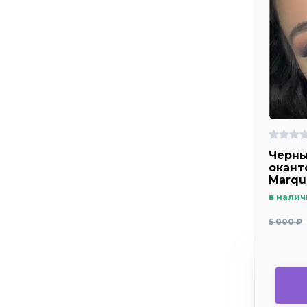
Черны
оканто
Marqu
и све
в налич
5 000 ₽