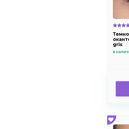
Темно
окант
gris
в налич