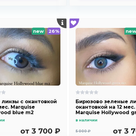
new
26%
ne
 линзы c окантовкой
Бирюзово зеленые ли
мес. Marquise
окантовкой на 12 мес.
wood blue m2
Marquise Hollywood g
m2
ии
в наличии
от 3 700 ₽
от 3 
5 000 ₽