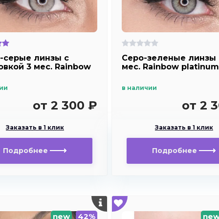
-серые линзы с
Серо-зеленые линзы 
овкой 3 мес. Rainbow
мес. Rainbow platinum
ии
в наличии
от 2 300 ₽
от 2 
Заказать в 1 клик
Заказать в 1 клик
Подробнее
Подробнее
new
42%
ne