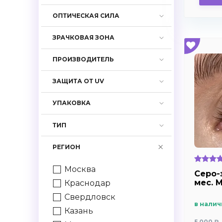
-4.75
ОПТИЧЕСКАЯ СИЛА
-5.0
ЗРАЧКОВАЯ ЗОНА
-5.25
-5.5
ПРОИЗВОДИТЕЛЬ
-5,75
ЗАЩИТА ОТ UV
-6.0
-6.25
УПАКОВКА
-6.5
-6.75
ТИП
-7.0
РЕГИОН
-7.25
-7.5
Москва
Серо-
-7,75
мес. M
Краснодар
-8.0
Свердловск
в налич
-8.5
Казань
-9.0
5 000 ₽