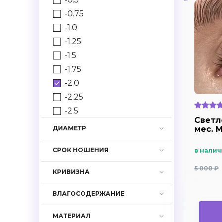
-0.75
-1.0
-1.25
-1.5
-1.75
-2.0
-2.25
-2.5
Светл
-2.75
мес. M
ДИАМЕТР
-3.0
СРОК НОШЕНИЯ
в налич
-3.25
-3.5
5 000 ₽
КРИВИЗНА
-3.75
-4.0
ВЛАГОСОДЕРЖАНИЕ
-4.25
МАТЕРИАЛ
-4.5