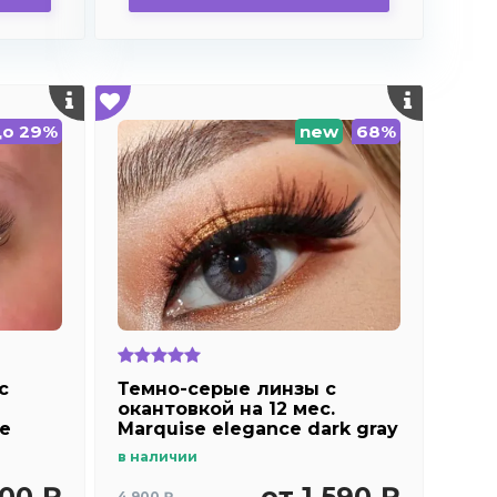
до 29%
new
68%
c
Темно-серые линзы c
окантовкой на 12 мес.
ue
Marquise elegance dark gray
m2
в наличии
900 ₽
от 1 590 ₽
4 900 ₽