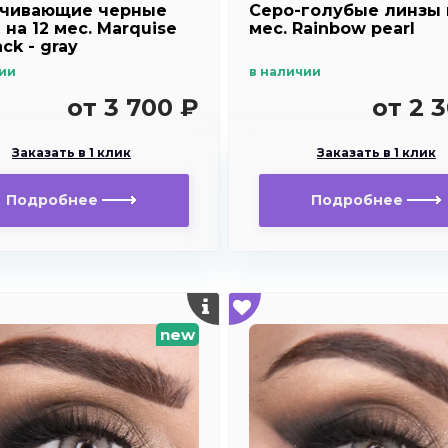
чивающие черные
Серо-голубые линзы 
на 12 мес. Marquise
мес. Rainbow pearl
ack - gray
ии
в наличии
от 3 700 ₽
от 2 
Заказать в 1 клик
Заказать в 1 клик
Подробнее
Подробнее
new