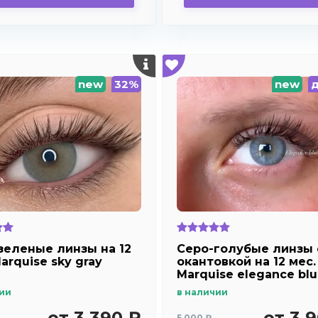
new
32%
new
зеленые линзы на 12
Серо-голубые линзы 
arquise sky gray
окантовкой на 12 мес.
Marquise elegance bl
ии
в наличии
от 3 390 ₽
от 3 
5 000 ₽