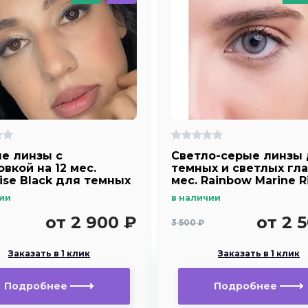
е линзы c
Светло-серые линзы
вкой на 12 мес.
темных и светлых гла
ise Black для темных
мес. Rainbow Marine R
тлых глаз
gray с окантовкой
ии
в наличии
от 2 900 ₽
от 2 
3 500 ₽
Заказать в 1 клик
Заказать в 1 клик
Подробнее
Подробнее