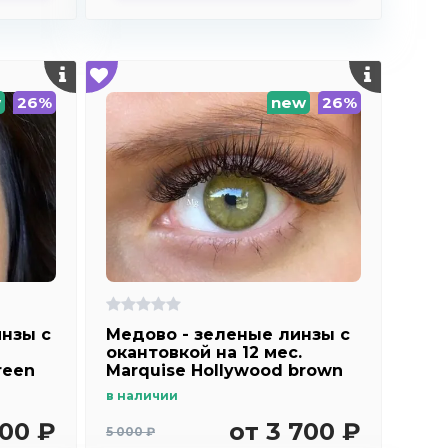
w
26%
new
26%
нзы c
Медово - зеленые линзы c
окантовкой на 12 мес.
reen
Marquise Hollywood brown
m2
в наличии
700 ₽
от 3 700 ₽
5 000 ₽