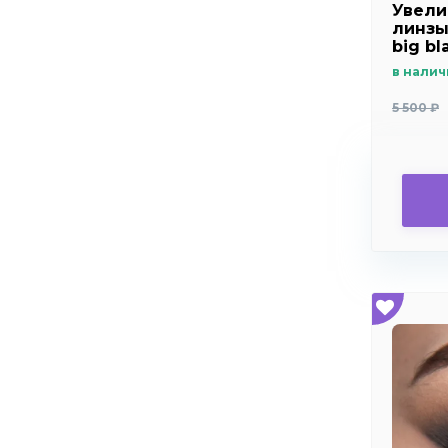
Увели
+7.0
линзы 
big bl
+7.5
в налич
+8.0
5 500 ₽
+8.5
+9.0
+9.5
+10.0