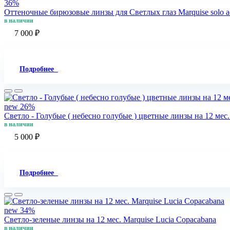
36%
Оттеночные бирюзовые линзы для Светлых глаз Marquise solo a
в наличии
7 000 ₽
Подробнее
new
26%
Светло - Голубые ( небесно голубые ) цветные линзы на 12 мес.
в наличии
5 000 ₽
Подробнее
new
34%
Светло-зеленые линзы на 12 мес. Marquise Lucia Copacabana
в наличии