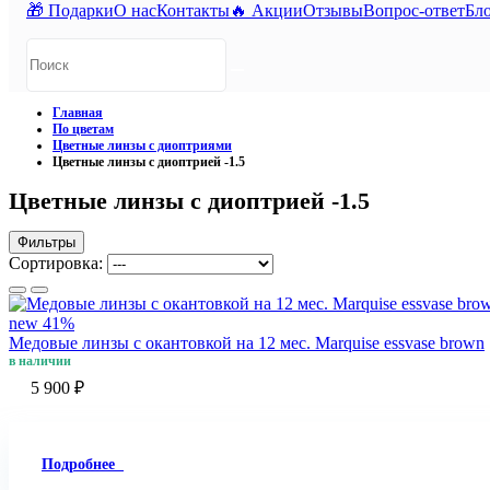
🎁 Подарки
О нас
Контакты
🔥 Акции
Отзывы
Вопрос-ответ
Бл
Главная
По цветам
Цветные линзы с диоптриями
Цветные линзы с диоптрией -1.5
Цветные линзы с диоптрией -1.5
Фильтры
Сортировка:
new
41%
Медовые линзы c окантовкой на 12 мес. Marquise essvase brown
в наличии
5 900 ₽
Подробнее