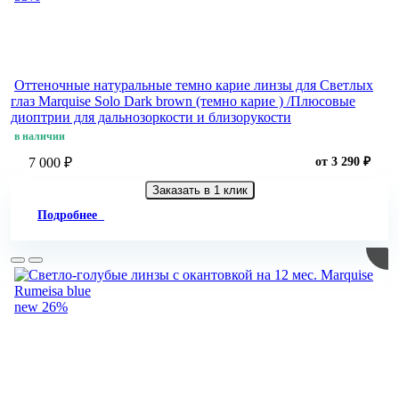
Оттеночные натуральные темно карие линзы для Светлых
глаз Marquise Solo Dark brown (темно карие ) /Плюсовые
диоптрии для дальнозоркости и близорукости
в наличии
7 000 ₽
от 3 290 ₽
Заказать в 1 клик
Подробнее
new
26%