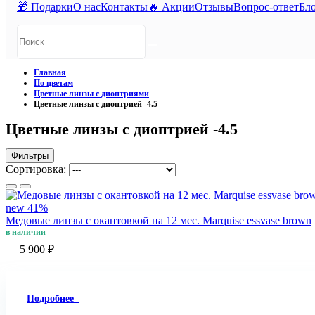
🎁 Подарки
О нас
Контакты
🔥 Акции
Отзывы
Вопрос-ответ
Бл
Главная
По цветам
Цветные линзы с диоптриями
Цветные линзы с диоптрией -4.5
Цветные линзы с диоптрией -4.5
Фильтры
Сортировка:
new
41%
Медовые линзы c окантовкой на 12 мес. Marquise essvase brown
в наличии
5 900 ₽
Подробнее