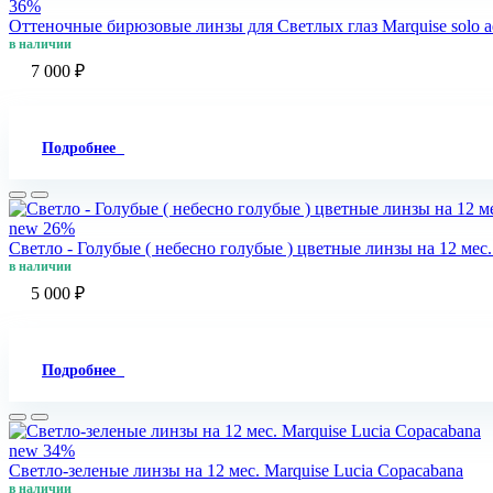
36%
Оттеночные бирюзовые линзы для Светлых глаз Marquise solo a
в наличии
7 000 ₽
Подробнее
new
26%
Светло - Голубые ( небесно голубые ) цветные линзы на 12 мес.
в наличии
5 000 ₽
Подробнее
new
34%
Светло-зеленые линзы на 12 мес. Marquise Lucia Copacabana
в наличии