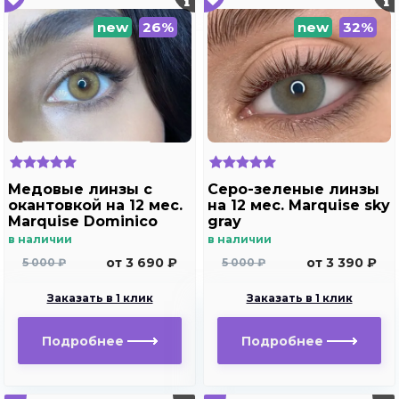
new
26%
new
32%
Медовые линзы c
Серо-зеленые линзы
окантовкой на 12 мес.
на 12 мес. Marquise sky
Marquise Dominico
gray
brown /Медовые
в наличии
в наличии
линзы для светлых и
от 3 690 ₽
от 3 390 ₽
5 000 ₽
5 000 ₽
темных глаз с
диоптриями
Заказать в 1 клик
Заказать в 1 клик
Подробнее
Подробнее