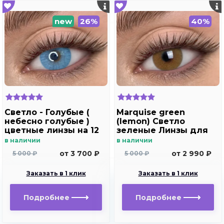
new
26%
40%
Светло - Голубые (
Marquise green
небесно голубые )
(lemon) Светло
цветные линзы на 12
зеленые Линзы для
мес. Marquise blue
тёмных и светлых
в наличии
в наличии
глаз
от 3 700 ₽
от 2 990 ₽
5 000 ₽
5 000 ₽
Заказать в 1 клик
Заказать в 1 клик
Подробнее
Подробнее