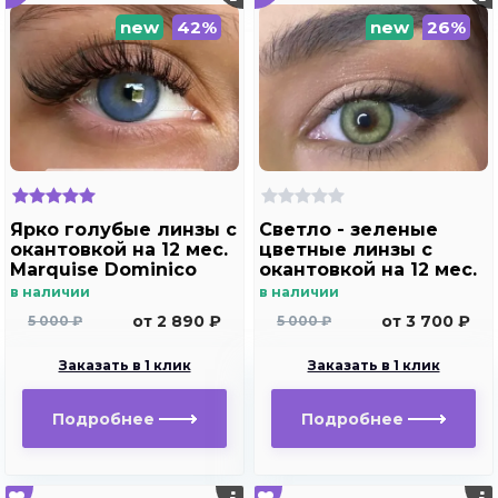
new
42%
new
26%
Ярко голубые линзы c
Светло - зеленые
окантовкой на 12 мес.
цветные линзы c
Marquise Dominico
окантовкой на 12 мес.
blue
Marquise Dominico
в наличии
в наличии
green
от 2 890 ₽
от 3 700 ₽
5 000 ₽
5 000 ₽
Заказать в 1 клик
Заказать в 1 клик
Подробнее
Подробнее