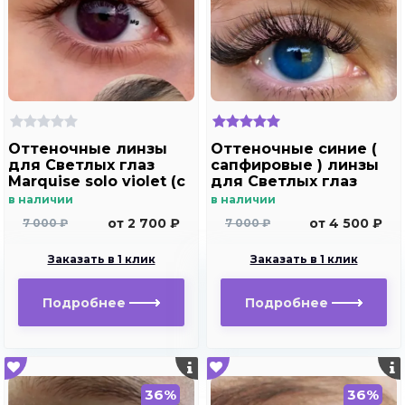
Оттеночные линзы
Оттеночные синие (
для Светлых глаз
сапфировые ) линзы
Marquise solo violet (с
для Светлых глаз
отверстием под
Marquise Solo dark
в наличии
в наличии
зрачок )
blue
от 2 700 ₽
от 4 500 ₽
7 000 ₽
7 000 ₽
Заказать в 1 клик
Заказать в 1 клик
Подробнее
Подробнее
36%
36%