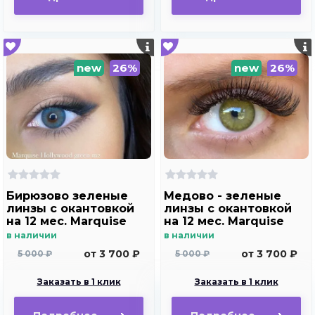
new
26%
new
26%
Бирюзово зеленые
Медово - зеленые
линзы c окантовкой
линзы c окантовкой
на 12 мес. Marquise
на 12 мес. Marquise
Hollywood green m2
Hollywood brown m2
в наличии
в наличии
от 3 700 ₽
от 3 700 ₽
5 000 ₽
5 000 ₽
Заказать в 1 клик
Заказать в 1 клик