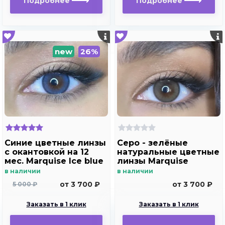
Подробнее
Подробнее
new
26%
Синие цветные линзы
Серо - зелёные
c окантовкой на 12
натуральные цветные
мес. Marquise Ice blue
линзы Marquise
platinum gray
в наличии
в наличии
от 3 700 ₽
от 3 700 ₽
5 000 ₽
Заказать в 1 клик
Заказать в 1 клик