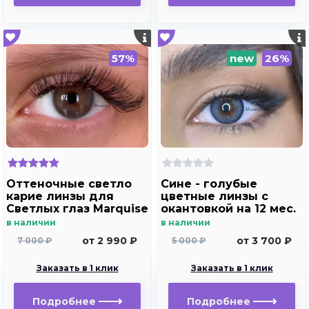
57%
new
26%
Оттеночные светло
Сине - голубые
карие линзы для
цветные линзы c
Светлых глаз Marquise
окантовкой на 12 мес.
Solo brown без
Marquise Manuel blue
в наличии
в наличии
отверстия ( карие ) /
от 2 990 ₽
от 3 700 ₽
7 000 ₽
5 000 ₽
Плюсовые диоптрии
для дальнозоркости
Заказать в 1 клик
Заказать в 1 клик
и близорукости
Подробнее
Подробнее