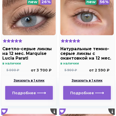
new
26%
new
56%
Светло-серые линзы
Натуральные темно-
на 12 мес. Marquise
серые линзы c
Lucia Parati
окантовкой на 12 мес.
Marquise essvase gray
в наличии
в наличии
от 3 700 ₽
от 2 590 ₽
5 000 ₽
5 900 ₽
Заказать в 1 клик
Заказать в 1 клик
Подробнее
Подробнее