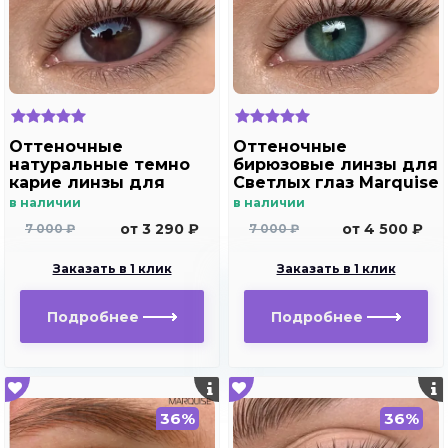
Оттеночные
Оттеночные
натуральные темно
бирюзовые линзы для
карие линзы для
Светлых глаз Marquise
Светлых глаз Marquise
solo aqua для
в наличии
в наличии
Solo Dark brown
дальнозоркости и
от 3 290 ₽
от 4 500 ₽
7 000 ₽
7 000 ₽
(темно карие ) /
близорукости
Плюсовые диоптрии
Заказать в 1 клик
Заказать в 1 клик
для дальнозоркости
и близорукости
Подробнее
Подробнее
36%
36%