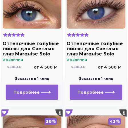
Оттеночные голубые
Оттеночные голубые
линзы для Светлых
линзы для Светлых
глаз Marquise Solo
глаз Marquise Solo
blue для
blue с отверстием
в наличии
в наличии
дальнозоркости и
для дальнозоркости
от 4 500 ₽
от 4 500 ₽
7 000 ₽
7 000 ₽
близорукости
и близорукости
Заказать в 1 клик
Заказать в 1 клик
Подробнее
Подробнее
36%
43%