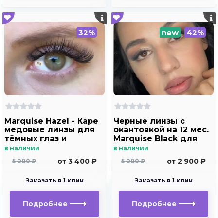
32%
new
42%
Marquise Hazel - Каре
Черные линзы c
медовые линзы для
окантовкой на 12 мес.
тёмных глаз и
Marquise Black для
светлых глаз
темных и светлых
в наличии
в наличии
глаз
от 3 400 ₽
от 2 900 ₽
5 000 ₽
5 000 ₽
Заказать в 1 клик
Заказать в 1 клик
Подробнее
Подробнее