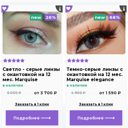
new
26%
new
68%
Светло - cерые линзы
Темно-серые линзы c
c окантовкой на 12
окантовкой на 12 мес.
мес. Marquise
Marquise elegance
elegance light gray
dark gray m2
в наличии
в наличии
от 3 700 ₽
от 1 590 ₽
5 000 ₽
4 900 ₽
Заказать в 1 клик
Заказать в 1 клик
Подробнее
Подробнее