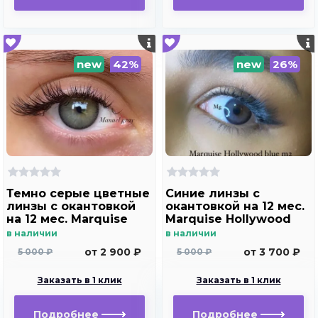
new
42%
new
26%
Темно серые цветные
Синие линзы c
линзы c окантовкой
окантовкой на 12 мес.
на 12 мес. Marquise
Marquise Hollywood
Manuel gray ( с легким
blue m2
в наличии
в наличии
эффектом увеличения
от 2 900 ₽
от 3 700 ₽
5 000 ₽
5 000 ₽
глаз )
Заказать в 1 клик
Заказать в 1 клик
Подробнее
Подробнее