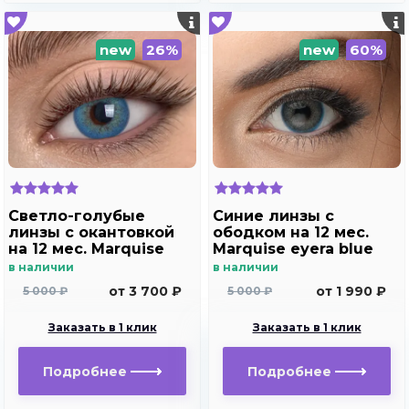
new
26%
new
60%
Светло-голубые
Синие линзы с
линзы c окантовкой
ободком на 12 мес.
на 12 мес. Marquise
Marquise eyera blue
Rumeisa blue
в наличии
в наличии
от 3 700 ₽
от 1 990 ₽
5 000 ₽
5 000 ₽
Заказать в 1 клик
Заказать в 1 клик
Подробнее
Подробнее