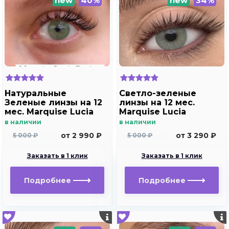
new
40%
new
34%
Натуральные
Светло-зеленые
Зеленые линзы на 12
линзы на 12 мес.
мес. Marquise Lucia
Marquise Lucia
Buzios
Copacabana
в наличии
в наличии
от 2 990 ₽
от 3 290 ₽
5 000 ₽
5 000 ₽
Заказать в 1 клик
Заказать в 1 клик
Подробнее
Подробнее