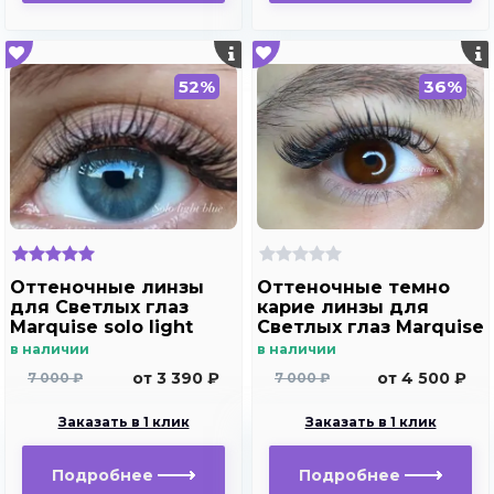
52%
36%
Оттеночные линзы
Оттеночные темно
для Светлых глаз
карие линзы для
Marquise solo light
Светлых глаз Marquise
blue для
Solo brown с
в наличии
в наличии
дальнозоркости и
отверстием (темно
от 3 390 ₽
от 4 500 ₽
7 000 ₽
7 000 ₽
близорукости
карие ) /Плюсовые
диоптрии для
Заказать в 1 клик
Заказать в 1 клик
дальнозоркости и
близорукости
Подробнее
Подробнее