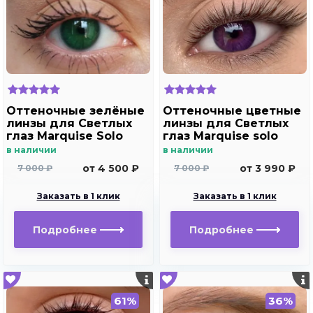
Оттеночные зелёные
Оттеночные цветные
линзы для Светлых
линзы для Светлых
глаз Marquise Solo
глаз Marquise solo
green( зеленые ) /
violet (фиолетовый)
в наличии
в наличии
Плюсовые диоптрии
для дальнозоркости
от 4 500 ₽
от 3 990 ₽
7 000 ₽
7 000 ₽
и близорукости
Заказать в 1 клик
Заказать в 1 клик
Подробнее
Подробнее
61%
36%