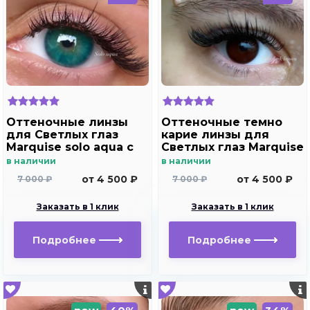
Оттеночные линзы
Оттеночные темно
для Светлых глаз
карие линзы для
Marquise solo aqua с
Светлых глаз Marquise
отверстием под
Solo Dark brown с
в наличии
в наличии
зрачок для
отверстием (темно
от 4 500 ₽
от 4 500 ₽
7 000 ₽
7 000 ₽
дальнозоркости и
карие ) /Плюсовые
близорукости
диоптрии для
Заказать в 1 клик
Заказать в 1 клик
дальнозоркости и
близорукости
Подробнее
Подробнее