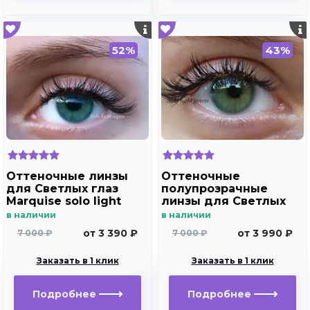
52%
43%
Оттеночные линзы
Оттеночные
для Светлых глаз
полупрозрачные
Marquise solo light
линзы для Светлых
aqua для
глаз Marquise solo
в наличии
в наличии
дальнозоркости и
light green для
от 3 390 ₽
от 3 990 ₽
7 000 ₽
7 000 ₽
близорукости
дальнозоркости и
близорукости
Заказать в 1 клик
Заказать в 1 клик
Подробнее
Подробнее