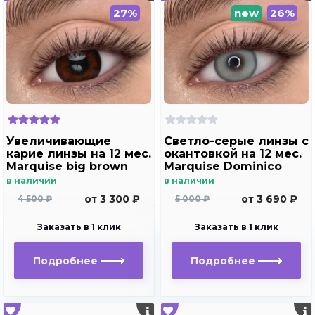
27%
new
26%
Увеличивающие
Светло-серые линзы c
карие линзы на 12 мес.
окантовкой на 12 мес.
Marquise big brown
Marquise Dominico
gray
в наличии
в наличии
от 3 300 ₽
от 3 690 ₽
4 500 ₽
5 000 ₽
Заказать в 1 клик
Заказать в 1 клик
Подробнее
Подробнее