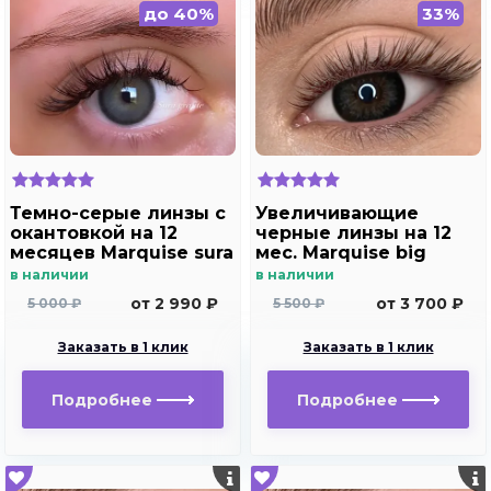
до 40%
33%
Темно-серые линзы с
Увеличивающие
окантовкой на 12
черные линзы на 12
месяцев Marquise sura
мес. Marquise big
grafite/Линзы в стиле
black - gray
в наличии
в наличии
Acuvue define
от 2 990 ₽
от 3 700 ₽
5 000 ₽
5 500 ₽
Заказать в 1 клик
Заказать в 1 клик
Подробнее
Подробнее